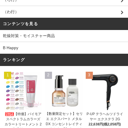
（わ行）
コンテンツを見る
乾燥対策・モイスチャー商品
B Happy
ランキング
1
2
3
【数量限定セット】セリ
【特価】パイモア
P-UP テラヘルツドライ
エ エクスパート メタル
スペクトラムカラーズ
ヤー エクステラ 2G
DX コンセントレイティ
カラートリートメント 2
22,638円(税2,058円)