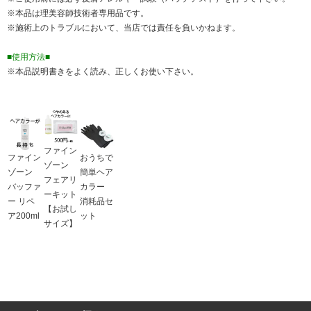
※本品は理美容師技術者専用品です。
※施術上のトラブルにおいて、当店では責任を負いかねます。
■使用方法■
※本品説明書きをよく読み、正しくお使い下さい。
ファイン
ファイン
おうちで
ゾーン
ゾーン
簡単ヘア
フェアリ
バッファ
カラー
ーキット
ー リペ
消耗品セ
【お試し
ア200ml
ット
サイズ】