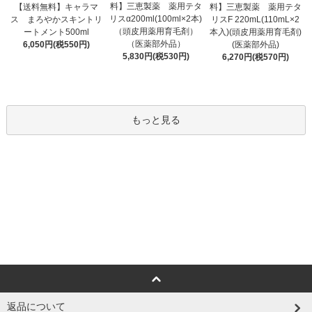
料】三恵製薬 薬用テタ
【送料無料】キャラマ
料】三恵製薬 薬用テタ
リスα200ml(100ml×2本)
ス まろやかスキントリ
リスF 220mL(110mL×2
（頭皮用薬用育毛剤）
ートメント500ml
本入)(頭皮用薬用育毛剤)
（医薬部外品）
6,050円(税550円)
(医薬部外品)
5,830円(税530円)
6,270円(税570円)
もっと見る
返品について