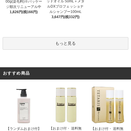
ッドオイル 50mL＋メタ
00g(染毛料)※パッケー
ルDXプロフェッショナ
ジ順次リニューアル中
ルシャンプー100mL
1,826円(税166円)
3,647円(税332円)
もっと見る
おすすめ商品
【おまけ付・ 送料無
【ランダムおまけ付】
【おまけ付・ 送料無