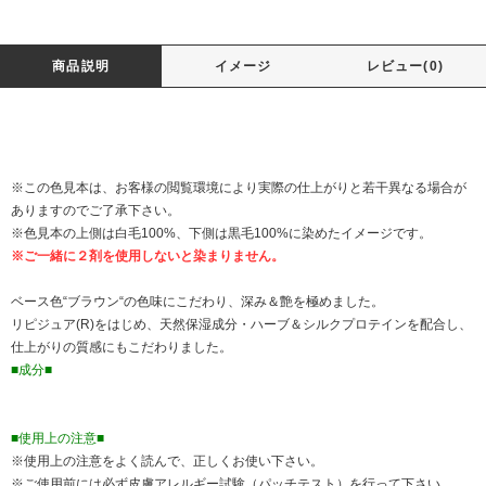
商品説明
イメージ
レビュー(0)
※この色見本は、お客様の閲覧環境により実際の仕上がりと若干異なる場合が
ありますのでご了承下さい。
※色見本の上側は白毛100%、下側は黒毛100%に染めたイメージです。
※ご一緒に２剤を使用しないと染まりません。
ベース色“ブラウン“の色味にこだわり、深み＆艶を極めました。
リピジュア(R)をはじめ、天然保湿成分・ハーブ＆シルクプロテインを配合し、
仕上がりの質感にもこだわりました。
■成分■
■使用上の注意■
※使用上の注意をよく読んで、正しくお使い下さい。
※ご使用前には必ず皮膚アレルギー試験（パッチテスト）を行って下さい。