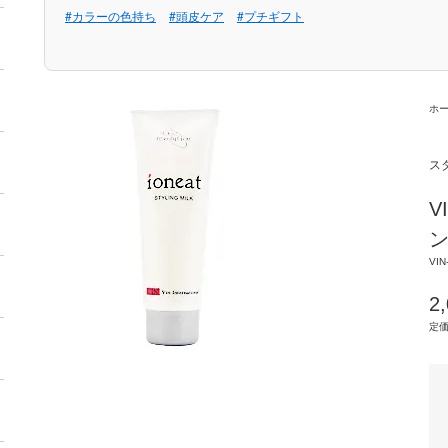
#カラーの色持ち
#頭皮ケア
#プチギフト
ホ
ス
V
ン
VIN
2
定価