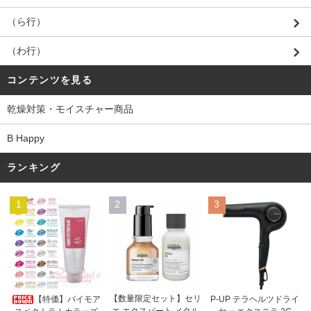
（ら行）
（わ行）
コンテンツを見る
乾燥対策・モイスチャー商品
B Happy
ランキング
1
2
3
【数量限定セット】セリ
【特価】パイモア
P-UP テラヘルツドライ