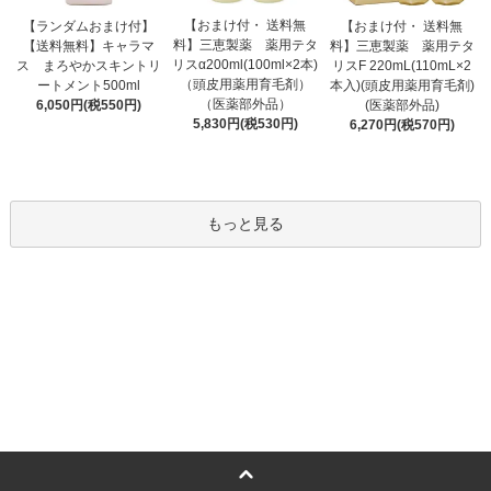
【おまけ付・ 送料無
【ランダムおまけ付】
【おまけ付・ 送料無
料】三恵製薬 薬用テタ
【送料無料】キャラマ
料】三恵製薬 薬用テタ
リスα200ml(100ml×2本)
ス まろやかスキントリ
リスF 220mL(110mL×2
（頭皮用薬用育毛剤）
ートメント500ml
本入)(頭皮用薬用育毛剤)
（医薬部外品）
6,050円(税550円)
(医薬部外品)
5,830円(税530円)
6,270円(税570円)
もっと見る