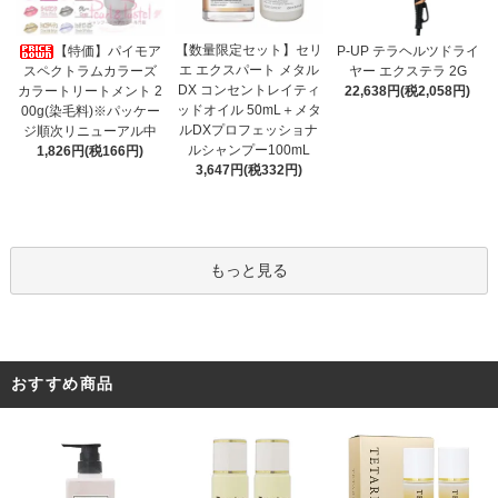
【数量限定セット】セリ
【特価】パイモア
P-UP テラヘルツドライ
エ エクスパート メタル
スペクトラムカラーズ
ヤー エクステラ 2G
DX コンセントレイティ
カラートリートメント 2
22,638円(税2,058円)
ッドオイル 50mL＋メタ
00g(染毛料)※パッケー
ルDXプロフェッショナ
ジ順次リニューアル中
ルシャンプー100mL
1,826円(税166円)
3,647円(税332円)
もっと見る
おすすめ商品