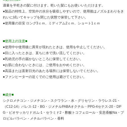
適量を半乾きの髪に付けます。乾いた髪にもお使いいただけます。
●製品の特性上、空気中の水分を吸収しやすいので、使用後はノズルまわりをき
れいに拭いてキャップを閉じた状態で保管して下さい。
●使用量の目安 ロング3ｃｍ、ミディアム2ｃｍ、ショート1ｃｍ
■使用上の注意■
●使用中や使用後に異常が現れたときは、使用を中止してください。
●目に入ったときは、直ちに水で洗い流してください。
●乳幼児の手の届かないところに保管してください。
●お肌に合わないときには、ご使用をおやめください。
●高温または直射日光のあたる場所には保管しないでください。
●ファンヒーターの近くでのご使用は避けてください。
■成分■
シクロメチコン・ジメチコン・スクワラン・水・グリセリン・ラウレス-21・
（C12-14）パレス-12・BG・ジメチルPABAオクチル・PPG-4セテス-20・DP
G・ビオサッカリドガム-1・セラミド2・酢酸トコフェロール・安息香酸Na・プ
ロピルパラベン・メチルパラベン・香料