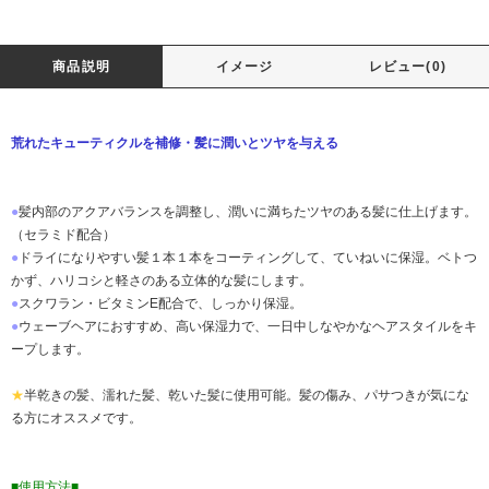
商品説明
イメージ
レビュー(0)
荒れたキューティクルを補修・髪に潤いとツヤを与える
●
髪内部のアクアバランスを調整し、潤いに満ちたツヤのある髪に仕上げます。
（セラミド配合）
●
ドライになりやすい髪１本１本をコーティングして、ていねいに保湿。ベトつ
かず、ハリコシと軽さのある立体的な髪にします。
●
スクワラン・ビタミンE配合で、しっかり保湿。
●
ウェーブヘアにおすすめ、高い保湿力で、一日中しなやかなヘアスタイルをキ
ープします。
★
半乾きの髪、濡れた髪、乾いた髪に使用可能。髪の傷み、パサつきが気にな
る方にオススメです。
■使用方法■