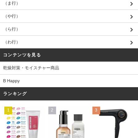
（ま行）
（や行）
（ら行）
（わ行）
コンテンツを見る
乾燥対策・モイスチャー商品
B Happy
ランキング
1
2
3