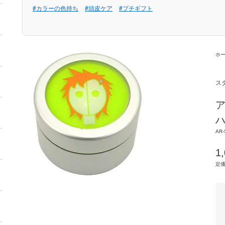
#カラーの色持ち
#頭皮ケア
#プチギフト
ホ
ス
ア
ハ
AR-
1
定価