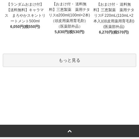
【おまけ付・ 送料無
【ランダムおまけ付】
【おまけ付・ 送料無
料】三恵製薬 薬用テタ
【送料無料】キャラマ
料】三恵製薬 薬用テタ
リスα200ml(100ml×2本)
ス まろやかスキントリ
リスF 220mL(110mL×2
（頭皮用薬用育毛剤）
ートメント500ml
本入)(頭皮用薬用育毛剤)
（医薬部外品）
6,050円(税550円)
(医薬部外品)
5,830円(税530円)
6,270円(税570円)
もっと見る