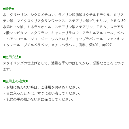
■成分■
水、グリセリン、シクロメチコン、ラノリン脂肪酸オクチルドデシル、ミリス
チン酸、マイクロクリスタリンワックス、ステアリン酸グリセリル、ＰＥＧ-30
水添ヒマシ油、ミネラルオイル、ステアリン酸ステアリル、ＴＥＡ、ステアリ
ン酸ソルビタン、スクワラン、キャンデリラロウ、アラキルアルコール、ベヘ
ニルアルコール、ジココジモニウムクロリド、イソプラパノール、フェノキシ
エタノール、ブチルペラベン、メチルペラベン、香料、紫401、赤227
■使用方法■
スタイリングの仕上げとして、適量を手でのばしてから、必要なところにつけ
ます。
■使用上の注意■
・お肌にあわない時は、ご使用をおやめください。
・目に入ったときは、すぐに洗い流してください。
・乳児の手の届かない所に保管してください。