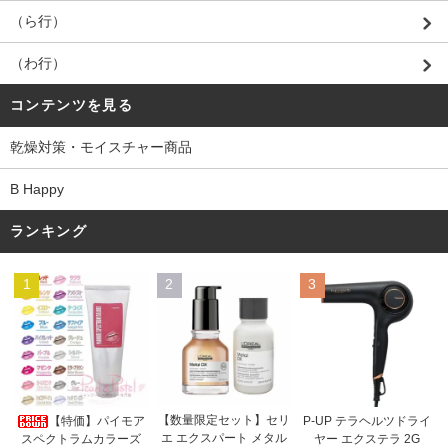
（ら行）
（わ行）
コンテンツを見る
乾燥対策・モイスチャー商品
B Happy
ランキング
1
2
3
【数量限定セット】セリ
【特価】パイモア
P-UP テラヘルツドライ
エ エクスパート メタル
スペクトラムカラーズ
ヤー エクステラ 2G