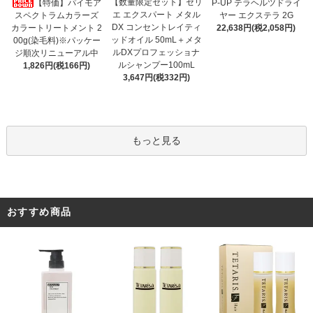
【数量限定セット】セリ
【特価】パイモア
P-UP テラヘルツドライ
エ エクスパート メタル
スペクトラムカラーズ
ヤー エクステラ 2G
DX コンセントレイティ
カラートリートメント 2
22,638円(税2,058円)
ッドオイル 50mL＋メタ
00g(染毛料)※パッケー
ルDXプロフェッショナ
ジ順次リニューアル中
ルシャンプー100mL
1,826円(税166円)
3,647円(税332円)
もっと見る
おすすめ商品