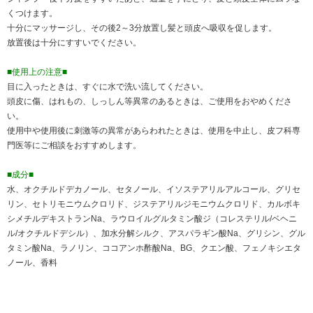
くつけます。
十分にマッサージし、その後2～3分放置し髪と頭皮へ吸収を促します。
放置後は十分にすすいでください。
■使用上の注意■
目に入ったときは、すぐに水で洗い流してください。
頭皮に傷、はれもの、しっしん等異常のあるときは、ご使用をおやめくださ
い。
使用中や使用後に刺激等の異常があらわれたときは、使用を中止し、皮フ科専
門医等にご相談をおすすめします。
■成分■
水、オクチルドデカノール、セタノール、イソステアリルアルコール、グリセ
リン、セトリモニウムクロリド、ジステアリルジモニウムクロリド、カルボキ
シメチルデキストランNa、ラウロイルグルタミン酸ジ（コレステリル/ベヘニ
ル/オクチルドデシル）、加水分解シルク、アスパラギン酸Na、グリシン、グル
タミン酸Na、ラノリン、ココアンホ酢酸Na、BG、クエン酸、フェノキシエタ
ノール、香料