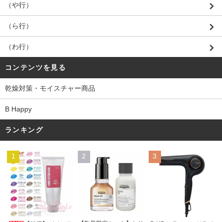
（や行）
（ら行）
（わ行）
コンテンツを見る
乾燥対策・モイスチャー商品
B Happy
ランキング
1
2
3