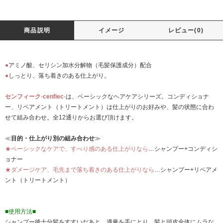
商品説明
イメージ
レビュー(0)
●
アミノ酸、セリシン加水分解物（毛髪保護成分）配合
●
しっとり、落ち着きのある仕上がり。
センフィーク
-
cenfiec
-
は、ベーシックなヘアケアシリーズ。コンディショナ
ー、リペアメント（トリートメント）は仕上がりのお好みや、髪の状態に合わ
せて組み合わせ。全12通りからお選び頂けます。
≪
目的・仕上がり別の組み合わせ
≫
★ベーシックなケアで、すべり感のある仕上がりなら
…シャンプー+コンディシ
ョナー
★ダメージケア、毛先まで落ち着きのある仕上がりなら
…シャンプー+リペアメ
ント（トリートメント）
■使用方法■
シャンプー後十分髪をすすいだあと、適量を手にとり、髪と頭皮全体にムラな