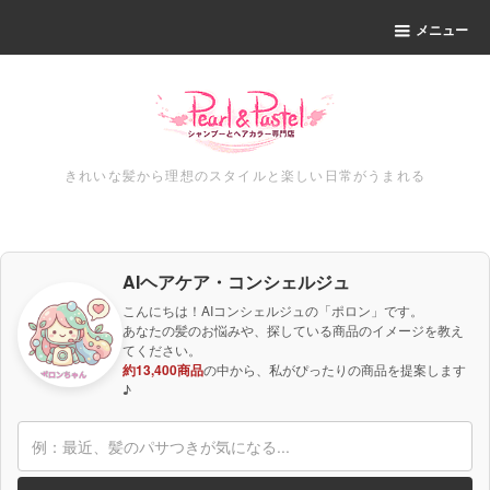
メニュー
きれいな髪から理想のスタイルと楽しい日常がうまれる
AIヘアケア・コンシェルジュ
こんにちは！AIコンシェルジュの「ポロン」です。
あなたの髪のお悩みや、探している商品のイメージを教え
てください。
約13,400商品
の中から、私がぴったりの商品を提案します
♪