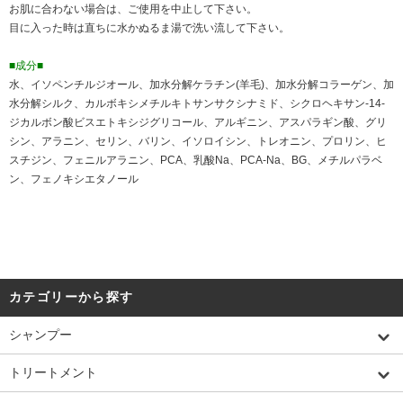
お肌に合わない場合は、ご使用を中止して下さい。
目に入った時は直ちに水かぬるま湯で洗い流して下さい。
■成分■
水、イソペンチルジオール、加水分解ケラチン(羊毛)、加水分解コラーゲン、加
水分解シルク、カルボキシメチルキトサンサクシナミド、シクロヘキサン-14-
ジカルボン酸ビスエトキシジグリコール、アルギニン、アスパラギン酸、グリ
シン、アラニン、セリン、バリン、イソロイシン、トレオニン、プロリン、ヒ
スチジン、フェニルアラニン、PCA、乳酸Na、PCA-Na、BG、メチルパラベ
ン、フェノキシエタノール
カテゴリーから探す
シャンプー
トリートメント