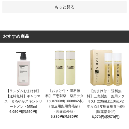
もっと見る
おすすめ商品
【おまけ付・ 送料無
【ランダムおまけ付】
【おまけ付・ 送料無
料】三恵製薬 薬用テタ
【送料無料】キャラマ
料】三恵製薬 薬用テタ
リスα200ml(100ml×2本)
ス まろやかスキントリ
リスF 220mL(110mL×2
（頭皮用薬用育毛剤）
ートメント500ml
本入)(頭皮用薬用育毛剤)
（医薬部外品）
6,050円(税550円)
(医薬部外品)
5,830円(税530円)
6,270円(税570円)