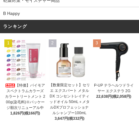
乾燥対策・モイスチャー商品
B Happy
ランキング
1
2
3
【数量限定セット】セリ
【特価】パイモア
P-UP テラヘルツドライ
エ エクスパート メタル
スペクトラムカラーズ
ヤー エクステラ 2G
DX コンセントレイティ
カラートリートメント 2
22,638円(税2,058円)
ッドオイル 50mL＋メタ
00g(染毛料)※パッケー
ルDXプロフェッショナ
ジ順次リニューアル中
ルシャンプー100mL
1,826円(税166円)
3,647円(税332円)