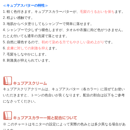
≪
キュプアスバターの特性
≫
1. 軽く色付きます。キュプアスカラーバターが、
毛髪のうるおいを保ち
ます。
2. 程よい感触です。
3. 地肌からベタ塗りしてもシャンプーで簡単に落せます。
4. シャンプーで少しずつ褪色しますが、タオルや衣服に殆ど色がつきません。
たとえ付いても通常の洗濯で落とせます。
5. 自然に褪色するので、
初めて染める方でもやさしい染め上がり
です。
6.
皮膚に対しての刺激を抑え
ます。
7. 毛髪をしなやかにします。
8. 刺激臭が抑えられています。
キュプアスクリアクリームは、キュプアスバター（各カラー）に混ぜてお使い
いただきますと、トーンの色合いが良くなります。配合の割合は以下をご参考
になさってください。
※ このチャートはモニターの設定によって実際の色みとは多少異なる場合があ