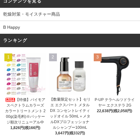
コンテンツを見る
乾燥対策・モイスチャー商品
B Happy
ランキング
1
2
3
【数量限定セット】セリ
【特価】パイモア
P-UP テラヘルツドライ
エ エクスパート メタル
スペクトラムカラーズ
ヤー エクステラ 2G
DX コンセントレイティ
カラートリートメント 2
22,638円(税2,058円)
ッドオイル 50mL＋メタ
00g(染毛料)※パッケー
ルDXプロフェッショナ
ジ順次リニューアル中
ルシャンプー100mL
1,826円(税166円)
3,647円(税332円)