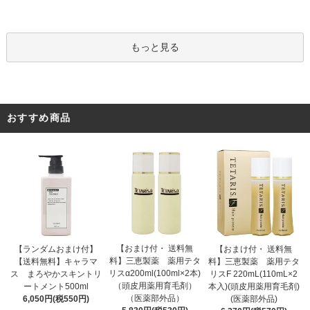
もっと見る
おすすめ商品
【おまけ付・ 送料無
【ランダムおまけ付】
【おまけ付・ 送料無
料】三恵製薬 薬用テタ
【送料無料】キャラマ
料】三恵製薬 薬用テタ
リスα200ml(100ml×2本)
ス まろやかスキントリ
リスF 220mL(110mL×2
（頭皮用薬用育毛剤）
ートメント500ml
本入)(頭皮用薬用育毛剤)
（医薬部外品）
6,050円(税550円)
(医薬部外品)