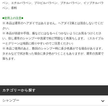
ベン、エチルパラベン、プロピルパラベン、ブチルパラベン、イソブチルパラ
ベン、香料
■使用上の注意■
※ 本品は通常のヘアダイではありません。ヘアダイ2液とは混合しないでくだ
さい。
※ 本品が頭皮や手指、服などにはなるべくつかないようにお気をつけくださ
い。但し通常のシャンプーや洗濯で殆ど問題なく色落ちします。（スカイブル
ーとグリーンは地肌に残りやすいのでご注意ください）
※ 本品ご使用のあと、数回のシャンプー時に多少色素がでる場合があります。
タオルなどで拭き取った場合に多少色がつくこともありますが、通常の洗濯で
落ちます。
カテゴリーから探す
シャンプー