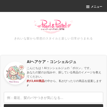
メニュー
きれいな髪から理想のスタイルと楽しい日常がうまれる
AIヘアケア・コンシェルジュ
こんにちは！AIコンシェルジュの「ポロン」です。
あなたの髪のお悩みや、探している商品のイメージを教え
てください。
約13,400商品
の中から、私がぴったりの商品を提案します
♪