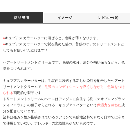
商品説明
イメージ
レビュー(0)
●
キュプアス カラーバターに混ぜると、色味が薄くなります。
●
キュプアス カラーバターで髪を染めた後の、普段のケアのトリートメントと
してもお使いいただけます！
ヘアートリートメントクリームです。毛髪の水分、油分を補い保ちながら、色
味をつけられます。
キュプアスカラーバターは、毛髪内に浸透する新しい染料を配合したヘアート
リートメントクリームで、
毛髪のコンディションを良くしながら、色味をつけ
られる
画期的な製品です。
トリートメントクリームのベースはアマゾンに自生する樹（テオブロマグラン
ディフロラム）の種子からとれる、キュプアスバターという
保湿力を兼ねた
成
分を配合しています。
染料は発ガン性が指摘されているジアミンでも酸性染料でもなく日本では今ま
で使用していない、アレルギーの危険性も少ないものです。