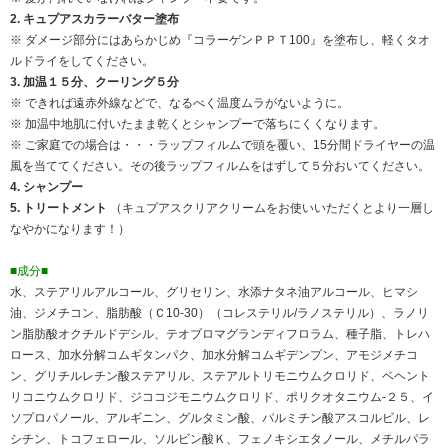
2. キュプアスカラーバター塗布
※ ダメージ部分にはあらかじめ『コラーゲンＰＰＴ100』を塗布し、軽くタオ
ルドライをしてください。
3. 加温１５分、クーリング５分
※ できれば遠赤外線などで、なるべく温度ムラがないように。
※ 加温中地肌に付いたまま乾くとシャンプーで落ちにくくなります。
※ ご家庭での場合は・・・ラップフィルムで頭を覆い、15分間ドライヤーの温
風を当ててください。その後ラップフィルムをはずして５分おいてください。
4. シャンプー
5. トリートメント
（キュプアスクリアクリームをお使いいただくとより一層し
なやかになります！）
■成分■
水、ステアリルアルコール、グリセリン、水添ナタネ油アルコール、ヒマシ
油、ジメチコン、脂肪酸（Ｃ10-30）（コレステリル/ラノステリル）、ラノリ
ン脂肪酸オクチルドデシル、テオブロマグランディフロラム、種子脂、トレハ
ロース、加水分解コムギタンパク、加水分解コムギデンプン、アモジメチコ
ン、グリチルレチン酸ステアリル、ステアルトリモニウムクロリド、ベヘント
リコニウムクロリド、ジココジモニウムクロリド、ポリクオタニウム-２５、イ
ソプロパノール、アルギニン、グルタミン酸、パルミチン酸アスコルビル、レ
シチン、トコフェロール、ソルビン酸Ｋ、フェノキシエタノール、メチルパラ