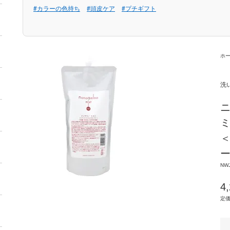
#カラーの色持ち
#頭皮ケア
#プチギフト
ホ
洗
ニ
ミ
NWJ
4
定価