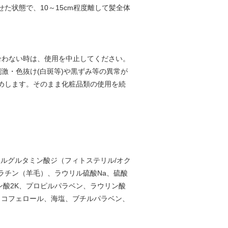
た状態で、10～15cm程度離して髪全体
合わない時は、使用を中止してください。
激・色抜け(白斑等)や黒ずみ等の異常が
めします。そのまま化粧品類の使用を続
ルグルタミン酸ジ（フィトステリル/オク
ラチン（羊毛）、ラウリル硫酸Na、硫酸
ン酸2K、プロピルパラベン、ラウリン酸
トコフェロール、海塩、ブチルパラベン、