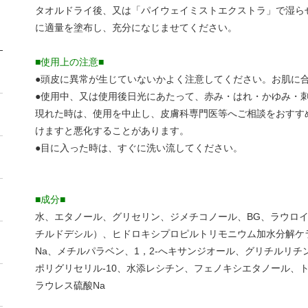
タオルドライ後、又は「パイウェイミストエクストラ」で湿らせ
に適量を塗布し、充分になじませてください。
■使用上の注意■
●頭皮に異常が生じていないかよく注意してください。お肌に
●使用中、又は使用後日光にあたって、赤み・はれ・かゆみ・刺
現れた時は、使用を中止し、皮膚科専門医等へご相談をおすす
けますと悪化することがあります。
●目に入った時は、すぐに洗い流してください。
■成分■
水、エタノール、グリセリン、ジメチコノール、BG、ラウロイ
チルドデシル）、ヒドロキシプロピルトリモニウム加水分解ケ
Na、メチルパラベン、1，2-へキサンジオール、グリチルリチ
ポリグリセリル-10、水添レシチン、フェノキシエタノール、
ラウレス硫酸Na