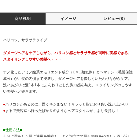
商品説明
イメージ
レビュー(0)
ハリコシ、サラサラタイプ
ダメージヘアをケアしながら、ハリコシ感とサラサラ感が同時に実感できる、
スタイリングしやすい美髪へ・・・
ナノ化したアミノ酸系エモリエント成分（CMC類似体）とヘマチン（毛髪保護
成分）が、髪の内側まで浸透し、ダメージヘアを優しくいたわりながらケア。
洗いあがりは髪1本1本にふんわりとした弾力感を与え、スタイリングのしやす
い美髪へと導きます。
●
ハリコシがあるのに、固くキシまない！サラッと指どおり良い洗い上がり♪
●
まるで美容室へ行ったばかりのようなヘアスタイルが、より長持ち！
■使用方法■
十分に濡らした髪に適量を塗布し、よく泡立てて髪と頭皮をやさしく洗い流し