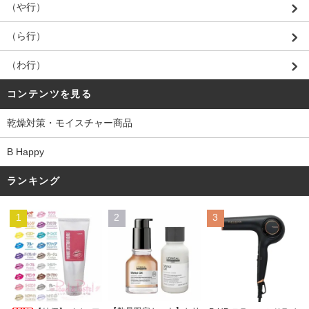
（や行）
（ら行）
（わ行）
コンテンツを見る
乾燥対策・モイスチャー商品
B Happy
ランキング
1
2
3