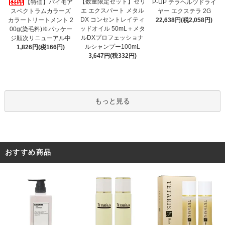
【数量限定セット】セリ
【特価】パイモア
P-UP テラヘルツドライ
エ エクスパート メタル
スペクトラムカラーズ
ヤー エクステラ 2G
DX コンセントレイティ
カラートリートメント 2
22,638円(税2,058円)
ッドオイル 50mL＋メタ
00g(染毛料)※パッケー
ルDXプロフェッショナ
ジ順次リニューアル中
ルシャンプー100mL
1,826円(税166円)
3,647円(税332円)
もっと見る
おすすめ商品