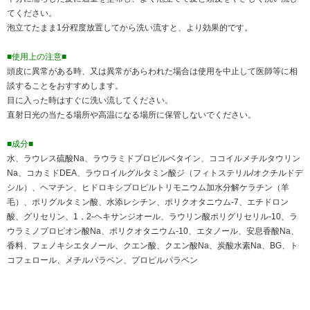
てください。
泡立てたまま1分程度放置してから洗い流すと、より効果的です。
■使用上の注意■
頭皮に異常がある時、又は異常があらわれた場合は使用を中止して医師等に相
談することをおすすめします。
目に入った時はすぐに洗い流してください。
直射日光の当たる場所や高温になる場所に保管しないでください。
■成分■
水、ラウレス硫酸Na、ラウラミドプロピルベタイン、ココイルメチルタウリン
Na、コカミドDEA、ラウロイルグルタミン酸ジ（フィトステリル/オクチルドデ
シル）、ヘマチン、ヒドロキシプロピルトリモニウム加水分解ケラチン（羊
毛）、ポリグルタミン酸、水添レシチン、ポリクオタニウム-7、エチドロン
酸、グリセリン、1，2-ヘキサンジオール、ラウリン酸ポリグリセリル-10、ラ
ウラミノプロピオン酸Na、ポリクオタニウム-10、エタノール、安息香酸Na、
香料、フェノキシエタノール、クエン酸、クエン酸Na、炭酸水素Na、BG、ト
コフェロール、メチルパラベン、プロピルパラベン