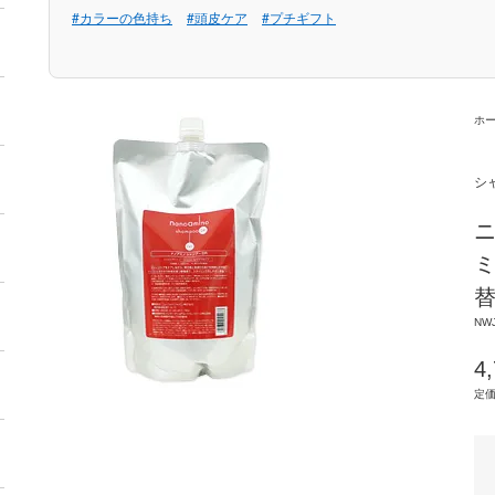
#カラーの色持ち
#頭皮ケア
#プチギフト
ホ
シ
ニ
ミ
NWJ
4
定価