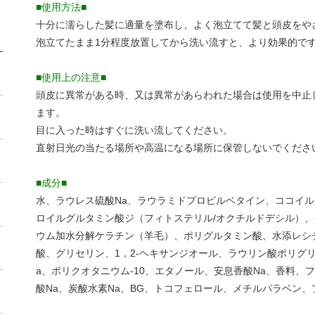
■使用方法■
十分に濡らした髪に適量を塗布し、よく泡立てて髪と頭皮をや
泡立てたまま1分程度放置してから洗い流すと、より効果的で
■使用上の注意■
頭皮に異常がある時、又は異常があらわれた場合は使用を中止
ます。
目に入った時はすぐに洗い流してください。
直射日光の当たる場所や高温になる場所に保管しないでくださ
■成分■
水、ラウレス硫酸Na、ラウラミドプロピルベタイン、ココイル
ロイルグルタミン酸ジ（フィトステリル/オクチルドデシル）
ウム加水分解ケラチン（羊毛）、ポリグルタミン酸、水添レシチ
酸、グリセリン、1，2-ヘキサンジオール、ラウリン酸ポリグリ
a、ポリクオタニウム-10、エタノール、安息香酸Na、香料
酸Na、炭酸水素Na、BG、トコフェロール、メチルパラベン