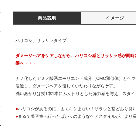
商品説明
イメージ
ハリコシ、サラサラタイプ
ダメージヘアをケアしながら、ハリコシ感とサラサラ感が同時
髪へ・・・
ナノ化したアミノ酸系エモリエント成分（CMC類似体）とヘ
浸透し、ダメージヘアを優しくいたわりながらケア。
洗いあがりは髪1本1本にふんわりとした弾力感を与え、スタ
●
ハリコシがあるのに、固くキシまない！サラッと指どおり良い
●
まるで美容室へ行ったばかりのようなヘアスタイルが、より