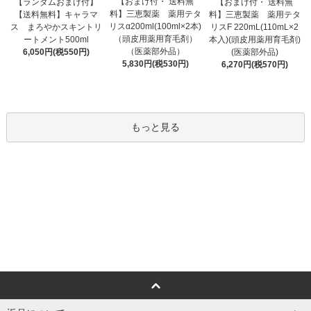
【おまけ付・ 送料無
【ランダムおまけ付】
【おまけ付・ 送料無
料】三恵製薬 薬用テタ
【送料無料】キャラマ
料】三恵製薬 薬用テタ
リスα200ml(100ml×2本)
ス まろやかスキントリ
リスF 220mL(110mL×2
（頭皮用薬用育毛剤）
ートメント500ml
本入)(頭皮用薬用育毛剤)
（医薬部外品）
6,050円(税550円)
(医薬部外品)
5,830円(税530円)
6,270円(税570円)
もっと見る