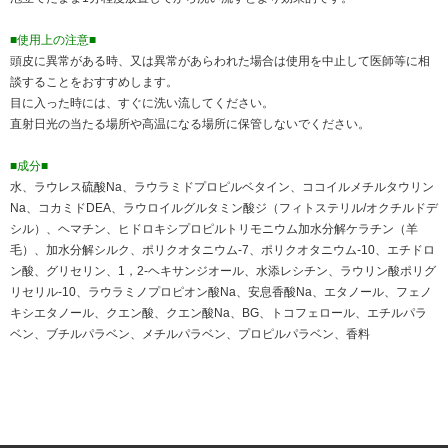
■使用上の注意■
頭皮に異常がある時、又は異常があらわれた場合は使用を中止して医師等に相
談することをおすすめします。
目に入った時には、すぐに洗い流してください。
直射日光の当たる場所や高温になる場所に保管しないでください。
■成分■
水、ラウレス硫酸Na、ラウラミドプロピルベタイン、ココイルメチルタウリン
Na、コカミドDEA、ラウロイルグルタミン酸ジ（フィトステリル/オクチルドデ
シル）、ヘマチン、ヒドロキシプロピルトリモニウム加水分解ケラチン（羊
毛）、加水分解シルク、ポリクオタニウム-7、ポリクオタニウム-10、エチドロ
ン酸、グリセリン、1，2-ヘキサンジオール、水添レシチン、ラウリン酸ポリグ
リセリル-10、ラウラミノプロピオン酸Na、安息香酸Na、エタノール、フェノ
キシエタノール、クエン酸、クエン酸Na、BG、トコフェロール、エチルパラ
ベン、ブチルパラベン、メチルパラベン、プロピルパラベン、香料