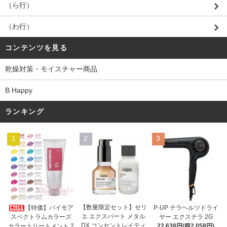
（ら行）
（わ行）
コンテンツを見る
乾燥対策・モイスチャー商品
B Happy
ランキング
1
2
3
【数量限定セット】セリ
【特価】パイモア
P-UP テラヘルツドライ
エ エクスパート メタル
スペクトラムカラーズ
ヤー エクステラ 2G
DX コンセントレイティ
カラートリートメント 2
22,638円(税2,058円)