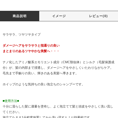
商品説明
イメージ
レビュー(0)
サラサラ、ツヤツヤタイプ
ダメージヘアをサラサラと指通りの良い
まとまりのあるツヤやかな美髪へ・・・
ナノ化したアミノ酸系エモリエント成分（CMC類似体）とシルク（毛髪保護成
分）が、髪の内部まで浸透し、ダメージヘアをやさしくいたわりながらケア。
毛先まで手触りの良い、輝きのある美髪へ導きます。
ホイップのような気持ちの良い泡立ちのシャンプーです。
■使用方法■
十分に濡らした髪に適量を塗布し、よく泡立てて髪と頭皮をやさしく洗い流し
てください。
泡立てたまま1分程度放置してから洗い流すとより効果的です。