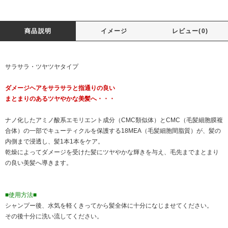
商品説明
イメージ
レビュー(0)
サラサラ・ツヤツヤタイプ
ダメージヘアをサラサラと指通りの良い
まとまりのあるツヤやかな美髪へ・・・
ナノ化したアミノ酸系エモリエント成分（CMC類似体）とCMC（毛髪細胞膜複
合体）の一部でキューティクルを保護する18MEA（毛髪細胞間脂質）が、髪の
内側まで浸透し、髪1本1本をケア。
乾燥によってダメージを受けた髪にツヤやかな輝きを与え、毛先までまとまり
の良い美髪へ導きます。
■使用方法■
シャンプー後、水気を軽くきってから髪全体に十分になじませてください。
その後十分に洗い流してください。