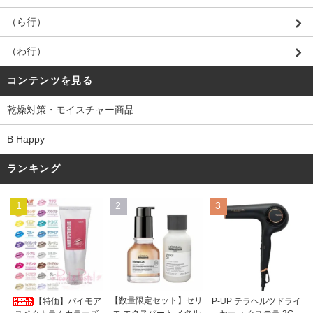
（ら行）
（わ行）
コンテンツを見る
乾燥対策・モイスチャー商品
B Happy
ランキング
1
2
3
【数量限定セット】セリ
【特価】パイモア
P-UP テラヘルツドライ