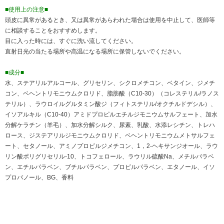
■使用上の注意■
頭皮に異常があるとき、又は異常があらわれた場合は使用を中止して、医師等
に相談することをおすすめします。
目に入った時には、すぐに洗い流してください。
直射日光の当たる場所や高温になる場所に保管しないでください。
■成分■
水、ステアリルアルコール、グリセリン、シクロメチコン、ベタイン、ジメチ
コン、ベヘントリモニウムクロリド、脂肪酸（C10-30）（コレステリル/ラノス
テリル）、ラウロイルグルタミン酸ジ（フィトステリル/オクチルドデシル）、
イソアルキル（C10-40）アミドプロピルエチルジモニウムサルフェート、加水
分解ケラチン（羊毛）、加水分解シルク、尿素、乳酸、水添レシチン、トレハ
ロース、ジステアリルジモニウムクロリド、ベヘントリモニウムメトサルフェ
ート、セタノール、アミノプロピルジメチコン、1，2-ヘキサンジオール、ラウ
リン酸ポリグリセリル-10、トコフェロール、ラウリル硫酸Na、メチルパラベ
ン、エチルパラベン、ブチルパラベン、プロピルパラベン、エタノール、イソ
プロパノール、BG、香料