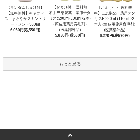
【おまけ付・ 送料無
【ランダムおまけ付】
【おまけ付・ 送料無
料】三恵製薬 薬用テタ
【送料無料】キャラマ
料】三恵製薬 薬用テタ
リスα200ml(100ml×2本)
ス まろやかスキントリ
リスF 220mL(110mL×2
（頭皮用薬用育毛剤）
ートメント500ml
本入)(頭皮用薬用育毛剤)
（医薬部外品）
6,050円(税550円)
(医薬部外品)
5,830円(税530円)
6,270円(税570円)
もっと見る