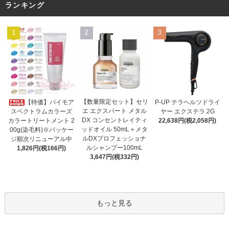
ランキング
1
2
3
【数量限定セット】セリ
【特価】パイモア
P-UP テラヘルツドライ
エ エクスパート メタル
スペクトラムカラーズ
ヤー エクステラ 2G
DX コンセントレイティ
カラートリートメント 2
22,638円(税2,058円)
ッドオイル 50mL＋メタ
00g(染毛料)※パッケー
ルDXプロフェッショナ
ジ順次リニューアル中
ルシャンプー100mL
1,826円(税166円)
3,647円(税332円)
もっと見る