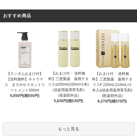
おすすめ商品
【おまけ付・ 送料無
【ランダムおまけ付】
【おまけ付・ 送料無
料】三恵製薬 薬用テタ
【送料無料】キャラマ
料】三恵製薬 薬用テタ
リスα200ml(100ml×2本)
ス まろやかスキントリ
リスF 220mL(110mL×2
（頭皮用薬用育毛剤）
ートメント500ml
本入)(頭皮用薬用育毛剤)
（医薬部外品）
6,050円(税550円)
(医薬部外品)
5,830円(税530円)
6,270円(税570円)
もっと見る