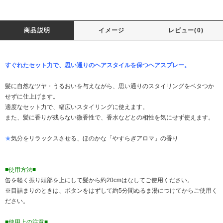
商品説明
イメージ
レビュー(0)
すぐれたセット力で、思い通りのヘアスタイルを保つヘアスプレー。
髪に自然なツヤ・うるおいを与えながら、思い通りのスタイリングをベタつか
せずに仕上げます。
適度なセット力で、幅広いスタイリングに使えます。
また、髪に香りが残らない微香性で、香水などとの相性を気にせず使えます。
★
気分をリラックスさせる、ほのかな「やすらぎアロマ」の香り
■使用方法■
缶を軽く振り頭部を上にして髪から約20cmはなしてご使用ください。
※目詰まりのときは、ボタンをはずして約5分間ぬるま湯につけてからご使用く
ださい。
■使用上の注意■