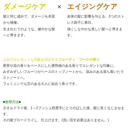
ダメージケア
×
エイジングケア
髪と同じ成分で、ダメージを本質
未来の髪に影響を与える、3つのスト
から補修。
レス因子に着目。
生まれたてのような、健やかな髪
強くしなやかな美しい髪へと導きま
へと導きます。
す。
上品でエレガントな印象を演出する
フルーティ・ブーケの香り
果実や花の香りをベースにした透明感のある香りでエレガントな印象に。
みずみずしいフルーツがベースのトップノートから、深みのある落ち着いたラ
ストノートへ。
フェミニンでも芯のある大人に似合う香りです。
■使用方法■
タオルドライ後、1～2プッシュ程度手にとりのばした後、髪に良くなじませま
す。
その後ブロードライし、仕上げます。(洗い流す必要はありません。)