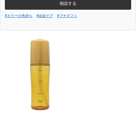
相談する
#カラーの色持ち
#頭皮ケア
#プチギフト