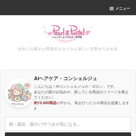
メニュー
きれいな髪から理想のスタイルと楽しい日常がうまれる
AIヘアケア・コンシェルジュ
こんにちは！AIコンシェルジュの「ポロン」です。
あなたの髪のお悩みや、探している商品のイメージを教え
てください。
約13,400商品
の中から、私がぴったりの商品を提案します
♪