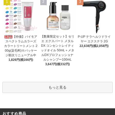
1
2
3
【数量限定セット】セリ
【特価】パイモア
P-UP テラヘルツドライ
エ エクスパート メタル
スペクトラムカラーズ
ヤー エクステラ 2G
DX コンセントレイティ
カラートリートメント 2
22,638円(税2,058円)
ッドオイル 50mL＋メタ
00g(染毛料)※パッケー
ルDXプロフェッショナ
ジ順次リニューアル中
ルシャンプー100mL
1,826円(税166円)
3,647円(税332円)
もっと見る
おすすめ商品