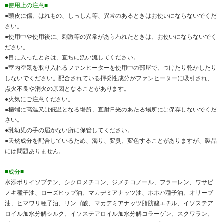
■使用上の注意■
●頭皮に傷、はれもの、しっしん等、異常のあるときはお使いにならないでくだ
さい。
●使用中や使用後に、刺激等の異常があらわれたときは、お使いにならないでく
ださい。
●目に入ったときは、直ちに洗い流してください。
●室内空気を取り入れるファンヒーターを使用中の部屋で、つけたり乾かしたり
しないでください。配合されている揮発性成分がファンヒーターに吸引され、
点火不良や消火の原因となることがあります。
●火気にご注意ください。
●極端に高温又は低温となる場所、直射日光のあたる場所には保存しないでくだ
さい。
●乳幼児の手の届かない所に保管してください。
●天然成分を配合しているため、濁り、変臭、変色することがありますが、製品
には問題ありません。
■成分■
水添ポリイソブテン、シクロメチコン、ジメチコノール、フラーレン、ワサビ
ノキ種子油、ローズヒップ油、マカデミアナッツ油、ホホバ種子油、オリーブ
油、ヒマワリ種子油、リンゴ酸、マカデミアナッツ脂肪酸エチル、イソステア
ロイル加水分解シルク、イソステアロイル加水分解コラーゲン、スクワラン、