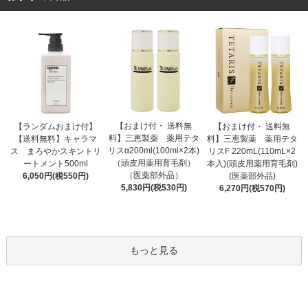
【おまけ付・ 送料無
【ランダムおまけ付】
【おまけ付・ 送料無
料】三恵製薬 薬用テタ
【送料無料】キャラマ
料】三恵製薬 薬用テタ
リスα200ml(100ml×2本)
ス まろやかスキントリ
リスF 220mL(110mL×2
（頭皮用薬用育毛剤）
ートメント500ml
本入)(頭皮用薬用育毛剤)
（医薬部外品）
6,050円(税550円)
(医薬部外品)
5,830円(税530円)
6,270円(税570円)
もっと見る