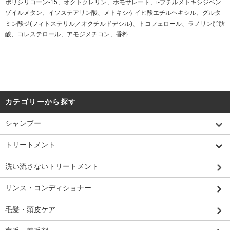
ポリシリコーン-15、オクトクレリン、ホモサレート、t-ブチルメトキシジベン
ゾイルメタン、イソステアリン酸、メトキシケイヒ酸エチルヘキシル、グルタ
ミン酸ジ(フィトステリル／オクチルドデシル)、トコフェロール、ラノリン脂肪
酸、コレステロール、アモジメチコン、香料
カテゴリーから探す
シャンプー
トリートメント
洗い流さないトリートメント
リンス・コンディショナー
毛髪・頭皮ケア