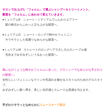
サロンで仕上げた「フォルム」で選ぶシャンプー＆トリートメント。
髪質を「フォルム」に合わせて変えていきます。
●ミュリアムB ショート～ミディアムでふんわりエアリー
髪の根元からふわっと立ち上がる髪質へ。
●ミュリアムG ショート～ロングで軽やかフェミニン
サラサラとした指通りなめらかな髪質へ。
●ミュリアムM ストレートのロングヘアで少し大人のノーブル感
毛先までみずみずしいうるおった髪質へ。
風になびくような軽やかフォルムに合った、グロッシーでなめらかな手ざわり
の髪質へ。
女性らしいフェミニンなラインや毛流れを魅せるスタイルのためのグロスタイ
プ。
みずみずしい髪へ導き、美しい光沢感とスムースな質感を与えます。
手ざわりサラッとなめらかに
スムースキープ処方