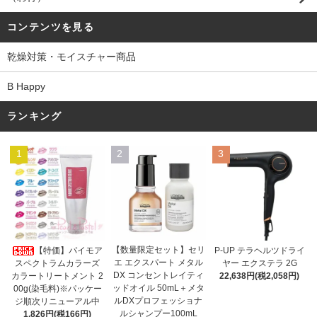
コンテンツを見る
乾燥対策・モイスチャー商品
B Happy
ランキング
1
2
3
【数量限定セット】セリ
【特価】パイモア
P-UP テラヘルツドライ
エ エクスパート メタル
スペクトラムカラーズ
ヤー エクステラ 2G
DX コンセントレイティ
カラートリートメント 2
22,638円(税2,058円)
ッドオイル 50mL＋メタ
00g(染毛料)※パッケー
ルDXプロフェッショナ
ジ順次リニューアル中
ルシャンプー100mL
1,826円(税166円)