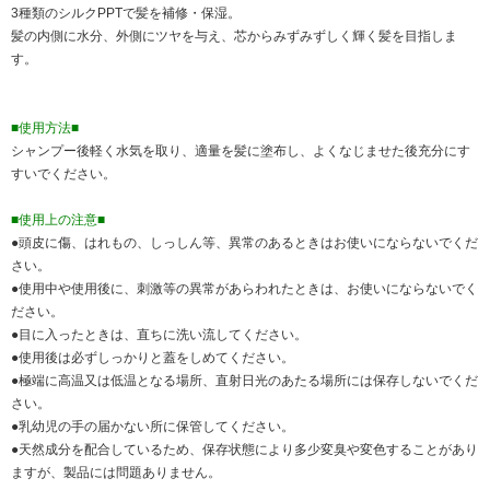
3種類のシルクPPTで髪を補修・保湿。
髪の内側に水分、外側にツヤを与え、芯からみずみずしく輝く髪を目指しま
す。
■使用方法■
シャンプー後軽く水気を取り、適量を髪に塗布し、よくなじませた後充分にす
すいでください。
■使用上の注意■
●頭皮に傷、はれもの、しっしん等、異常のあるときはお使いにならないでくだ
さい。
●使用中や使用後に、刺激等の異常があらわれたときは、お使いにならないでく
ださい。
●目に入ったときは、直ちに洗い流してください。
●使用後は必ずしっかりと蓋をしめてください。
●極端に高温又は低温となる場所、直射日光のあたる場所には保存しないでくだ
さい。
●乳幼児の手の届かない所に保管してください。
●天然成分を配合しているため、保存状態により多少変臭や変色することがあり
ますが、製品には問題ありません。