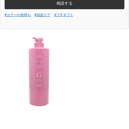
相談する
#カラーの色持ち
#頭皮ケア
#プチギフト