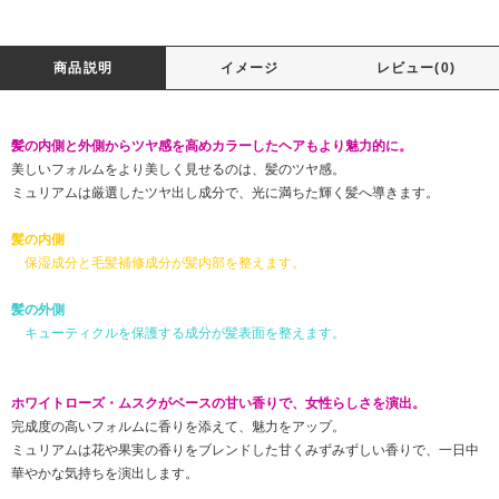
商品説明
イメージ
レビュー(0)
髪の内側と外側からツヤ感を高めカラーしたヘアもより魅力的に。
美しいフォルムをより美しく見せるのは、髪のツヤ感。
ミュリアムは厳選したツヤ出し成分で、光に満ちた輝く髪へ導きます。
髪の内側
保湿成分と毛髪補修成分が髪内部を整えます。
髪の外側
キューティクルを保護する成分が髪表面を整えます。
ホワイトローズ・ムスクがベースの甘い香りで、女性らしさを演出。
完成度の高いフォルムに香りを添えて、魅力をアップ。
ミュリアムは花や果実の香りをブレンドした甘くみずみずしい香りで、一日中
華やかな気持ちを演出します。