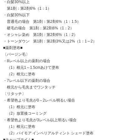
・白髪30%以上
第1剤：第2剤6%（1：1）
・白髪30%以下
普通毛の場合 第1剤：第2剤6%（1：1.5）
硬毛の場合 第1剤：第2剤6%（1：2）
・オシャレ染め 第1剤：第2剤6%（1：2）
・トーンダウン 第1剤：第2剤3%又は2%（1：1～2）
■薬剤塗布■
〔バージン毛〕
・8レベル以上の薬剤の場合
（1）根元1～1.5cmあけて塗布
（2）根元に塗布
・7レベル以下の薬剤の場合
根元から毛先までワンタッチ
〔リタッチ〕
・希望色より毛先が0～2レベル明るい場合
（1）根元に塗布
（2）放置後コーミング
・希望色より毛先が3レベル以上明るい場合
（1）根元に塗布
（2）パイモア インペリアルティント シェード塗布
■キャップタイム■