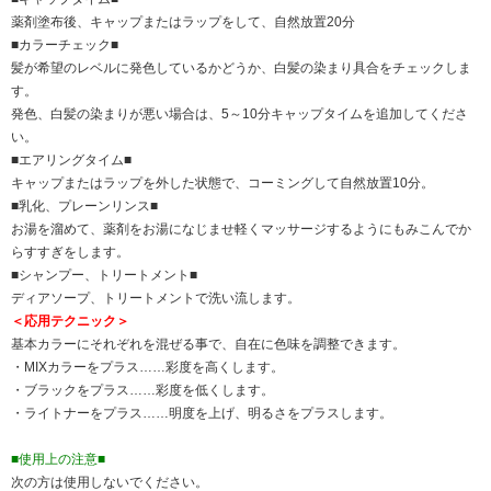
薬剤塗布後、キャップまたはラップをして、自然放置20分
■カラーチェック■
髪が希望のレベルに発色しているかどうか、白髪の染まり具合をチェックしま
す。
発色、白髪の染まりが悪い場合は、5～10分キャップタイムを追加してくださ
い。
■エアリングタイム■
キャップまたはラップを外した状態で、コーミングして自然放置10分。
■乳化、プレーンリンス■
お湯を溜めて、薬剤をお湯になじませ軽くマッサージするようにもみこんでか
らすすぎをします。
■シャンプー、トリートメント■
ディアソープ、トリートメントで洗い流します。
＜応用テクニック＞
基本カラーにそれぞれを混ぜる事で、自在に色味を調整できます。
・MIXカラーをプラス……彩度を高くします。
・ブラックをプラス……彩度を低くします。
・ライトナーをプラス……明度を上げ、明るさをプラスします。
■使用上の注意■
次の方は使用しないでください。