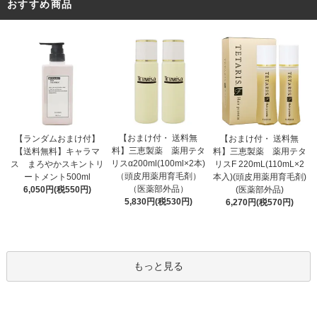
おすすめ商品
【おまけ付・ 送料無
【ランダムおまけ付】
【おまけ付・ 送料無
料】三恵製薬 薬用テタ
【送料無料】キャラマ
料】三恵製薬 薬用テタ
リスα200ml(100ml×2本)
ス まろやかスキントリ
リスF 220mL(110mL×2
（頭皮用薬用育毛剤）
ートメント500ml
本入)(頭皮用薬用育毛剤)
（医薬部外品）
6,050円(税550円)
(医薬部外品)
5,830円(税530円)
6,270円(税570円)
もっと見る