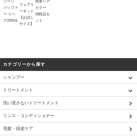
ゾーン
簡単ヘア
フェアリ
バッファ
カラー
ーキット
ー リペ
消耗品セ
【お試し
ア200ml
ット
サイズ】
カテゴリーから探す
シャンプー
トリートメント
洗い流さないトリートメント
リンス・コンディショナー
毛髪・頭皮ケア