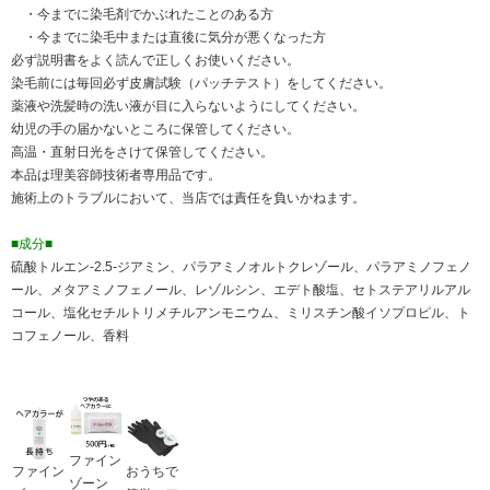
・今までに染毛剤でかぶれたことのある方
・今までに染毛中または直後に気分が悪くなった方
必ず説明書をよく読んで正しくお使いください。
染毛前には毎回必ず皮膚試験（パッチテスト）をしてください。
薬液や洗髪時の洗い液が目に入らないようにしてください。
幼児の手の届かないところに保管してください。
高温・直射日光をさけて保管してください。
本品は理美容師技術者専用品です。
施術上のトラブルにおいて、当店では責任を負いかねます。
■成分■
硫酸トルエン-2.5-ジアミン、パラアミノオルトクレゾール、パラアミノフェノ
ール、メタアミノフェノール、レゾルシン、エデト酸塩、セトステアリルアル
コール、塩化セチルトリメチルアンモニウム、ミリスチン酸イソプロピル、ト
コフェノール、香料
ファイン
ファイン
おうちで
ゾーン