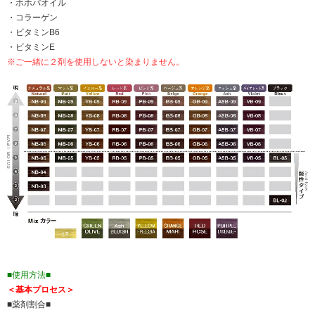
・ホホバオイル
・コラーゲン
・ビタミンB6
・ビタミンE
※ご一緒に２剤を使用しないと染まりません。
■使用方法■
＜基本プロセス＞
■薬剤割合■