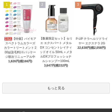
1
2
3
【数量限定セット】セリ
【特価】パイモア
P-UP テラヘルツドライ
エ エクスパート メタル
スペクトラムカラーズ
ヤー エクステラ 2G
DX コンセントレイティ
カラートリートメント 2
22,638円(税2,058円)
ッドオイル 50mL＋メタ
00g(染毛料)※パッケー
ルDXプロフェッショナ
ジ順次リニューアル中
ルシャンプー100mL
1,826円(税166円)
3,647円(税332円)
もっと見る