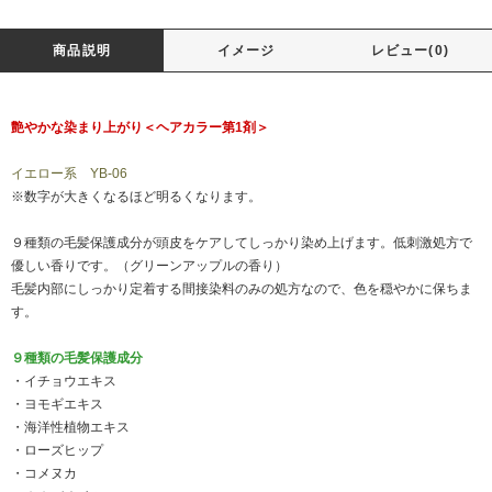
商品説明
イメージ
レビュー(0)
艶やかな染まり上がり＜ヘアカラー第1剤＞
イエロー系 YB-06
※数字が大きくなるほど明るくなります。
９種類の毛髪保護成分が頭皮をケアしてしっかり染め上げます。低刺激処方で
優しい香りです。（グリーンアップルの香り）
毛髪内部にしっかり定着する間接染料のみの処方なので、色を穏やかに保ちま
す。
９種類の毛髪保護成分
・イチョウエキス
・ヨモギエキス
・海洋性植物エキス
・ローズヒップ
・コメヌカ