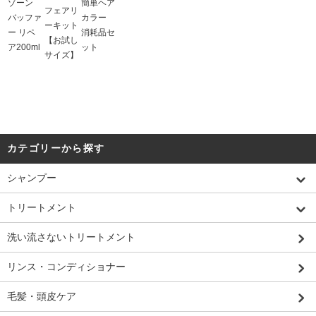
ゾーン
簡単ヘア
フェアリ
バッファ
カラー
ーキット
ー リペ
消耗品セ
【お試し
ア200ml
ット
サイズ】
カテゴリーから探す
シャンプー
トリートメント
洗い流さないトリートメント
リンス・コンディショナー
毛髪・頭皮ケア