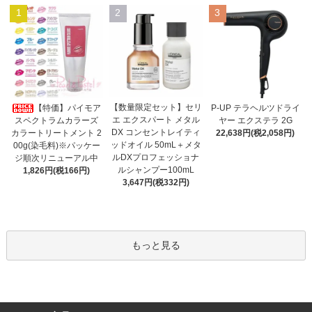
1
2
3
【数量限定セット】セリ
【特価】パイモア
P-UP テラヘルツドライ
エ エクスパート メタル
スペクトラムカラーズ
ヤー エクステラ 2G
DX コンセントレイティ
カラートリートメント 2
22,638円(税2,058円)
ッドオイル 50mL＋メタ
00g(染毛料)※パッケー
ルDXプロフェッショナ
ジ順次リニューアル中
ルシャンプー100mL
1,826円(税166円)
3,647円(税332円)
もっと見る