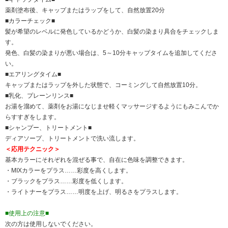
薬剤塗布後、キャップまたはラップをして、自然放置20分
■カラーチェック■
髪が希望のレベルに発色しているかどうか、白髪の染まり具合をチェックしま
す。
発色、白髪の染まりが悪い場合は、5～10分キャップタイムを追加してくださ
い。
■エアリングタイム■
キャップまたはラップを外した状態で、コーミングして自然放置10分。
■乳化、プレーンリンス■
お湯を溜めて、薬剤をお湯になじませ軽くマッサージするようにもみこんでか
らすすぎをします。
■シャンプー、トリートメント■
ディアソープ、トリートメントで洗い流します。
＜応用テクニック＞
基本カラーにそれぞれを混ぜる事で、自在に色味を調整できます。
・MIXカラーをプラス……彩度を高くします。
・ブラックをプラス……彩度を低くします。
・ライトナーをプラス……明度を上げ、明るさをプラスします。
■使用上の注意■
次の方は使用しないでください。