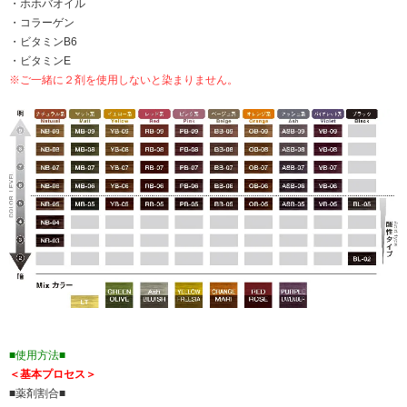
・ホホバオイル
・コラーゲン
・ビタミンB6
・ビタミンE
※ご一緒に２剤を使用しないと染まりません。
■使用方法■
＜基本プロセス＞
■薬剤割合■