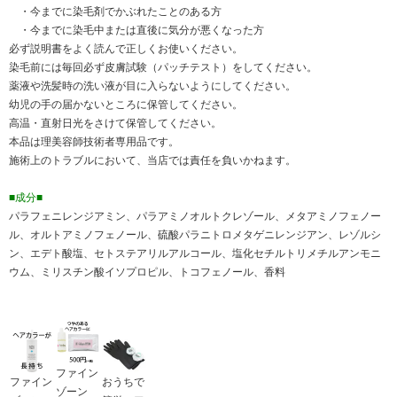
・今までに染毛剤でかぶれたことのある方
・今までに染毛中または直後に気分が悪くなった方
必ず説明書をよく読んで正しくお使いください。
染毛前には毎回必ず皮膚試験（パッチテスト）をしてください。
薬液や洗髪時の洗い液が目に入らないようにしてください。
幼児の手の届かないところに保管してください。
高温・直射日光をさけて保管してください。
本品は理美容師技術者専用品です。
施術上のトラブルにおいて、当店では責任を負いかねます。
■成分■
パラフェニレンジアミン、パラアミノオルトクレゾール、メタアミノフェノー
ル、オルトアミノフェノール、硫酸パラニトロメタゲニレンジアン、レゾルシ
ン、エデト酸塩、セトステアリルアルコール、塩化セチルトリメチルアンモニ
ウム、ミリスチン酸イソプロピル、トコフェノール、香料
ファイン
ファイン
おうちで
ゾーン