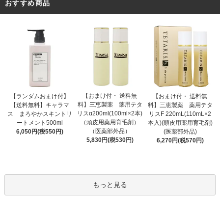
おすすめ商品
【おまけ付・ 送料無
【ランダムおまけ付】
【おまけ付・ 送料無
料】三恵製薬 薬用テタ
【送料無料】キャラマ
料】三恵製薬 薬用テタ
リスα200ml(100ml×2本)
ス まろやかスキントリ
リスF 220mL(110mL×2
（頭皮用薬用育毛剤）
ートメント500ml
本入)(頭皮用薬用育毛剤)
（医薬部外品）
6,050円(税550円)
(医薬部外品)
5,830円(税530円)
6,270円(税570円)
もっと見る