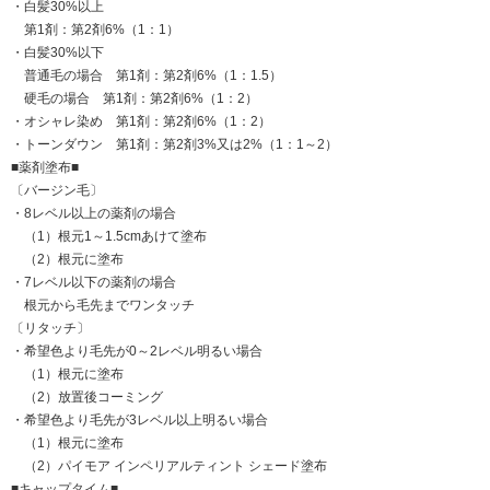
・白髪30%以上
第1剤：第2剤6%（1：1）
・白髪30%以下
普通毛の場合 第1剤：第2剤6%（1：1.5）
硬毛の場合 第1剤：第2剤6%（1：2）
・オシャレ染め 第1剤：第2剤6%（1：2）
・トーンダウン 第1剤：第2剤3%又は2%（1：1～2）
■薬剤塗布■
〔バージン毛〕
・8レベル以上の薬剤の場合
（1）根元1～1.5cmあけて塗布
（2）根元に塗布
・7レベル以下の薬剤の場合
根元から毛先までワンタッチ
〔リタッチ〕
・希望色より毛先が0～2レベル明るい場合
（1）根元に塗布
（2）放置後コーミング
・希望色より毛先が3レベル以上明るい場合
（1）根元に塗布
（2）パイモア インペリアルティント シェード塗布
■キャップタイム■