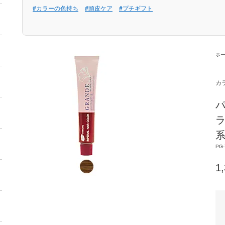
#カラーの色持ち
#頭皮ケア
#プチギフト
ホ
カ
パ
ラ
系
PG-
1