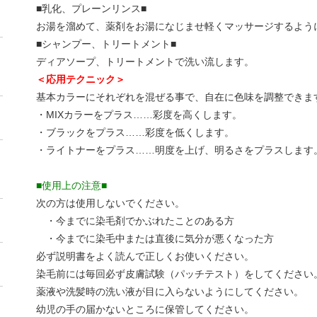
■乳化、プレーンリンス■
お湯を溜めて、薬剤をお湯になじませ軽くマッサージするよう
■シャンプー、トリートメント■
ディアソープ、トリートメントで洗い流します。
＜応用テクニック＞
基本カラーにそれぞれを混ぜる事で、自在に色味を調整できま
・MIXカラーをプラス……彩度を高くします。
・ブラックをプラス……彩度を低くします。
・ライトナーをプラス……明度を上げ、明るさをプラスします
■使用上の注意■
次の方は使用しないでください。
・今までに染毛剤でかぶれたことのある方
・今までに染毛中または直後に気分が悪くなった方
必ず説明書をよく読んで正しくお使いください。
染毛前には毎回必ず皮膚試験（パッチテスト）をしてください
薬液や洗髪時の洗い液が目に入らないようにしてください。
幼児の手の届かないところに保管してください。