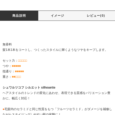
商品説明
イメージ
レビュー(0)
無香料
髪1本1本をコートし、つくったスタイルに輝くようなツヤをキープします。
セット力：
□□□□□
つや：
■■■■■
指通り：
■■■■■
重さ：
■■□□□
シュワルツコフ シルエット silhouette
ヘアスタイルのトレンドの変化にあわせ、表現できる質感をバリエーション豊
かに、幅広く対応！
●
毛髪内のセラミドと同じ性質をもつ「フルーツセラミド」がダメージを補修し
ながらスタイリングしやすい髪の状態に！