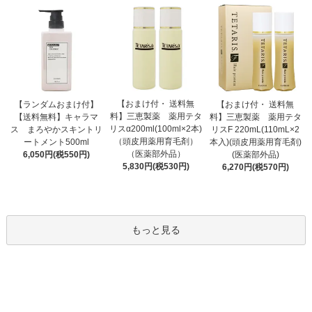
【おまけ付・ 送料無
【ランダムおまけ付】
【おまけ付・ 送料無
料】三恵製薬 薬用テタ
【送料無料】キャラマ
料】三恵製薬 薬用テタ
リスα200ml(100ml×2本)
ス まろやかスキントリ
リスF 220mL(110mL×2
（頭皮用薬用育毛剤）
ートメント500ml
本入)(頭皮用薬用育毛剤)
（医薬部外品）
6,050円(税550円)
(医薬部外品)
5,830円(税530円)
6,270円(税570円)
もっと見る