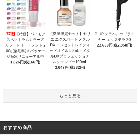
【数量限定セット】セリ
【特価】パイモア
P-UP テラヘルツドライ
エ エクスパート メタル
スペクトラムカラーズ
ヤー エクステラ 2G
DX コンセントレイティ
カラートリートメント 2
22,638円(税2,058円)
ッドオイル 50mL＋メタ
00g(染毛料)※パッケー
ルDXプロフェッショナ
ジ順次リニューアル中
ルシャンプー100mL
1,826円(税166円)
3,647円(税332円)
もっと見る
おすすめ商品