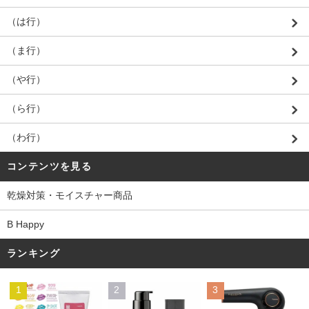
（は行）
（ま行）
（や行）
（ら行）
（わ行）
コンテンツを見る
乾燥対策・モイスチャー商品
B Happy
ランキング
1
2
3