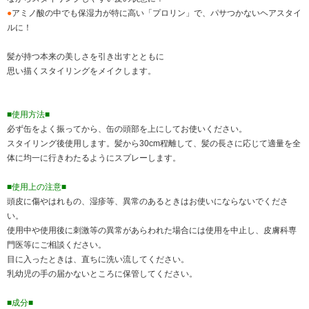
●
アミノ酸の中でも保湿力が特に高い「プロリン」で、パサつかないヘアスタイ
ルに！
髪が持つ本来の美しさを引き出すとともに
思い描くスタイリングをメイクします。
■使用方法■
必ず缶をよく振ってから、缶の頭部を上にしてお使いください。
スタイリング後使用します。髪から30cm程離して、髪の長さに応じて適量を全
体に均一に行きわたるようにスプレーします。
■使用上の注意■
頭皮に傷やはれもの、湿疹等、異常のあるときはお使いにならないでくださ
い。
使用中や使用後に刺激等の異常があらわれた場合には使用を中止し、皮膚科専
門医等にご相談ください。
目に入ったときは、直ちに洗い流してください。
乳幼児の手の届かないところに保管してください。
■成分■