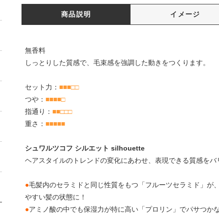
商品説明
イメージ
無香料
しっとりした質感で、毛束感を強調した動きをつくります。
セット力：
■■■□□
つや：
■■■■□
指通り：
■■□□□
重さ：
■■■■■
シュワルツコフ シルエット silhouette
ヘアスタイルのトレンドの変化にあわせ、表現できる質感をバ
●
毛髪内のセラミドと同じ性質をもつ「フルーツセラミド」が
やすい髪の状態に！
●
アミノ酸の中でも保湿力が特に高い「プロリン」でパサつか