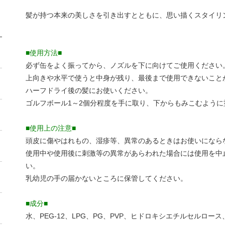
髪が持つ本来の美しさを引き出すとともに、思い描くスタイリ
■使用方法■
必ず缶をよく振ってから、ノズルを下に向けてご使用ください
上向きや水平で使うと中身が残り、最後まで使用できないこと
ハーフドライ後の髪にお使いください。
ゴルフボール1～2個分程度を手に取り、下からもみこむように
■使用上の注意■
頭皮に傷やはれもの、湿疹等、異常のあるときはお使いになら
使用中や使用後に刺激等の異常があらわれた場合には使用を中
い。
乳幼児の手の届かないところに保管してください。
■成分■
水、PEG-12、LPG、PG、PVP、ヒドロキシエチルセルロ