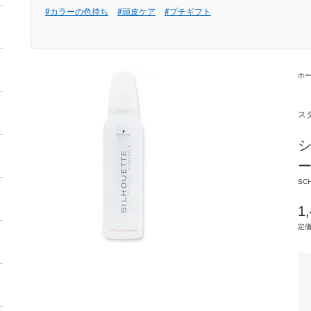
#カラーの色持ち
#頭皮ケア
#プチギフト
ホ
ス
シ
ー
SCH
1
定価