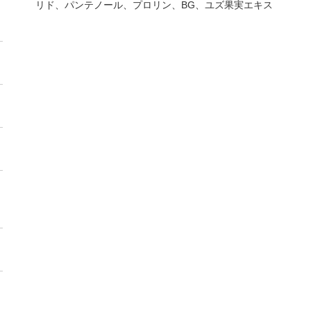
リド、パンテノール、プロリン、BG、ユズ果実エキス