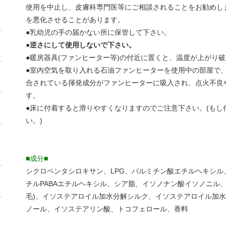
使用を中止し、皮膚科専門医等にご相談されることをお勧めし
を悪化させることがあります。
●乳幼児の手の届かない所に保管して下さい。
●
逆さにして使用しないで下さい。
●暖房器具(ファンヒーター等)の付近に置くと、温度が上がり
●室内空気を取り入れる石油ファンヒーターを使用中の部屋で
合されている揮発成分がファンヒーターに吸入され、点火不良
す。
●床に付着すると滑りやすくなりますのでご注意下さい。(もし
い。)
■成分■
シクロペンタシロキサン、LPG、パルミチン酸エチルヘキシ
チルPABAエチルヘキシル、シア脂、イソノナン酸イソノニル
毛)、イソステアロイル加水分解シルク、イソステアロイル加水
ノール、イソステアリン酸、トコフェロール、香料