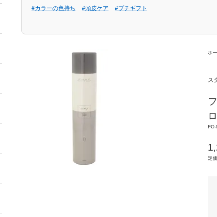
#カラーの色持ち
#頭皮ケア
#プチギフト
ホ
ス
フ
ロ
FO-
1
定価