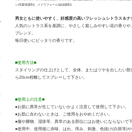
ン(毛髪保護剤)、メドウフォーム油(油脂剤)
男女ともに使いやすく、好感度の高いフレッシュシトラス＆ナ
人気のシトラス系を基調に、やさしく親しみやすい花の香りや、
ブレンド。
毎日使いにピッタリの香りです。
■使用方法■
スタイリングの仕上げとして、全体、またはツヤを出したい部
ら20cm程離してスプレーして下さい。
■使用上の注意■
●お肌に異常が生じていないかよく注意して使用して下さい。
●お肌に合わないときは、ご使用をおやめください。
●傷や腫物、湿疹等、異常のある部位にはお使いにならないで
●使用中、使用後に赤味、はれ、痒み、刺激、色抜け(白斑等)