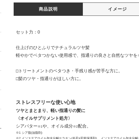
商品説明
イメージ
セット力：0
仕上げのひとふりでナチュラルツヤ髪
軽やかでベタつかない使用感で、指通りの良さと自然なツヤを
□トリートメントのベタつき・手残り感が苦手な方に。
□髪のツヤ・指通りがほしい方に。
ストレスフリーな使い心地
ツヤとまとまり、軽い指通りの髪に
〈オイルサプリメント処方〉
シアバター
や、オイル成分
配合。
※1
※2
※1 シア脂(油脂剤)
※2 イソステアロイル加水分解ケラチン(羊毛)(毛髪保護剤)、 イソステアロイル加水分