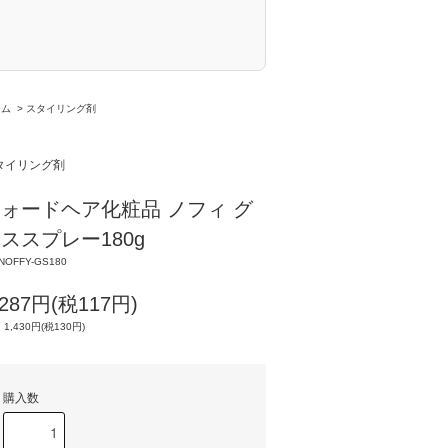
ーム
>
スタイリング剤
タイリング剤
ォードヘア化粧品 ノフィ グ
ススプレー180g
NOFFY-GS180
,287円(税117円)
 1,430円(税130円)
購入数