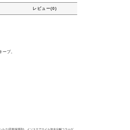
レビュー(0)
キープ。
解シルク(毛髪保護剤)、イソステアロイル加水分解コラーゲ