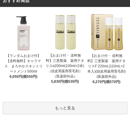
おすすめ商品
【おまけ付・ 送料無
【ランダムおまけ付】
【おまけ付・ 送料無
料】三恵製薬 薬用テタ
【送料無料】キャラマ
料】三恵製薬 薬用テタ
リスα200ml(100ml×2本)
ス まろやかスキントリ
リスF 220mL(110mL×2
（頭皮用薬用育毛剤）
ートメント500ml
本入)(頭皮用薬用育毛剤)
（医薬部外品）
6,050円(税550円)
(医薬部外品)
5,830円(税530円)
6,270円(税570円)
もっと見る