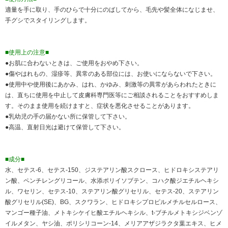
適量を手に取り、手のひらで十分にのばしてから、毛先や髪全体になじませ、
手グシでスタイリングします。
■使用上の注意■
●お肌に合わないときは、ご使用をおやめ下さい。
●傷やはれもの、湿疹等、異常のある部位には、お使いにならないで下さい。
●使用中や使用後にあかみ、はれ、かゆみ、刺激等の異常があらわれたときに
は、直ちに使用を中止して皮膚科専門医等にご相談されることをおすすめしま
す。そのまま使用を続けますと、症状を悪化させることがあります。
●乳幼児の手の届かない所に保管して下さい。
●高温、直射日光は避けて保管して下さい。
■成分■
水、セテス-6、セテス-150、ジステアリン酸スクロース、ヒドロキシステアリ
ン酸、ペンチレングリコール、水添ポリイソブテン、コハク酸ジエチルヘキシ
ル、ワセリン、セテス-10、ステアリン酸グリセリル、セテス-20、ステアリン
酸グリセリル(SE)、BG、スクワラン、ヒドロキシプロピルメチルセルロース、
マンゴー種子油、メトキシケイヒ酸エチルヘキシル、t-ブチルメトキシジベンゾ
イルメタン、ヤシ油、ポリシリコーン-14、メリアアザジラクタ葉エキス、ヒメ