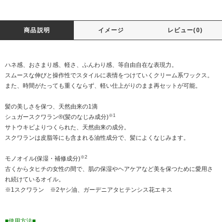
商品説明
イメージ
レビュー(0)
ハネ感、おさまり感、軽さ、ふんわり感、等自由自在な表現力。
スムースな伸びと操作性でスタイルに表情をつけていくクリーム系ワックス。
また、時間がたっても重くならず、軽い仕上がりのまま再セットが可能。
髪の美しさを保つ、天然由来の1滴
※1
シュガースクワラン®(髪のなじみ成分)
サトウキビよりつくられた、天然由来の成分。
スクワランは皮脂等にも含まれる油性成分で、髪によくなじみます。
※2
モノオイル(保湿・補修成分)
古くからタヒチの女性の間で、肌の保湿やヘアケアなど美を保つために愛用さ
れ続けているオイル。
※1スクワラン ※2ヤシ油、ガーデニアタヒテンシス花エキス
■使用方法■