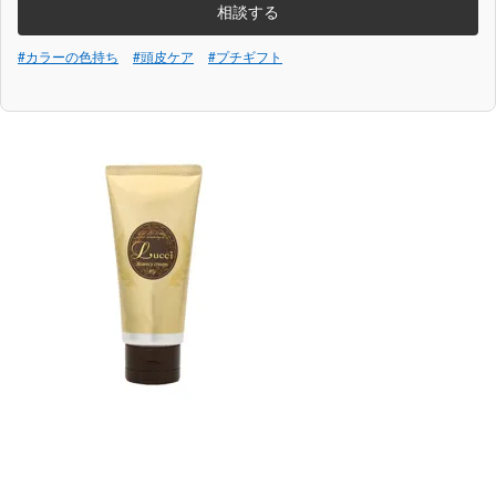
相談する
#カラーの色持ち
#頭皮ケア
#プチギフト