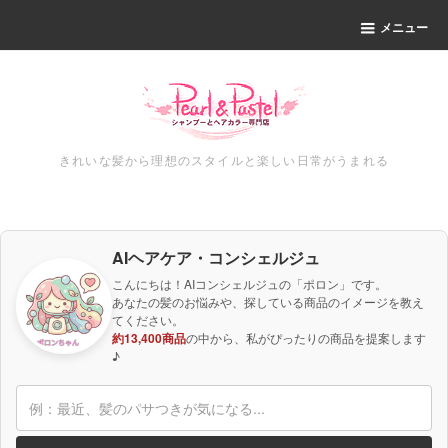
メニュー
きれいな髪から理想のスタイルと楽しい日常がうまれる
AIヘアケア・コンシェルジュ
こんにちは！AIコンシェルジュの「ポロン」です。
あなたの髪のお悩みや、探している商品のイメージを教え
てください。
約13,400商品
の中から、私がぴったりの商品を提案します
♪