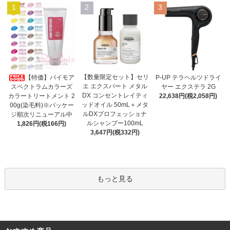
1
2
3
【数量限定セット】セリ
【特価】パイモア
P-UP テラヘルツドライ
エ エクスパート メタル
スペクトラムカラーズ
ヤー エクステラ 2G
DX コンセントレイティ
カラートリートメント 2
22,638円(税2,058円)
ッドオイル 50mL＋メタ
00g(染毛料)※パッケー
ルDXプロフェッショナ
ジ順次リニューアル中
ルシャンプー100mL
1,826円(税166円)
3,647円(税332円)
もっと見る