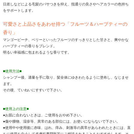
日差しなどによる毛髪のパサつきを抑え、指通りの良さやヘアカラーの色持ち
をサポートします。
可愛さと上品さをあわせ持つ「フルーツ＆ハーブティーの
香り」
マンゴーピーチ、ベリーといったフルーツのすっきりとした甘さと、爽やかな
ハーブティーの香りをブレンド。
明るい幸福感に包まれるような香りです。
■使用方法■
シャンプー後、適量を手に取り、髪全体にゆきわたるように塗布し、なじませ
ます。
その後、ていねいにすすいで下さい。
■使用上の注意■
●お肌に合わないときは、ご使用をおやめ下さい。
●傷や腫物、湿疹等、異常のある部位には、お使いにならないで下さい。
●使用中や使用後に赤味、はれ、痒み、刺激等の異常があらわれたときには、直