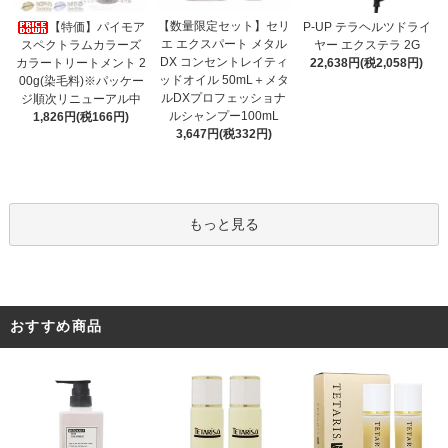
【数量限定セット】セリ
【特価】パイモア
P-UP テラヘルツドライ
エ エクスパート メタル
スペクトラムカラーズ
ヤー エクステラ 2G
DX コンセントレイティ
カラートリートメント 2
22,638円(税2,058円)
ッドオイル 50mL＋メタ
00g(染毛料)※パッケー
ルDXプロフェッショナ
ジ順次リニューアル中
ルシャンプー100mL
1,826円(税166円)
3,647円(税332円)
もっと見る
おすすめ商品