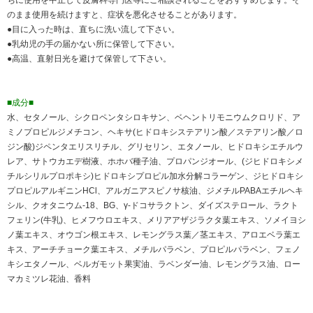
ちに使用を中止して皮膚科専門医等にご相談されることをおすすめします。そ
のまま使用を続けますと、症状を悪化させることがあります。
●目に入った時は、直ちに洗い流して下さい。
●乳幼児の手の届かない所に保管して下さい。
●高温、直射日光を避けて保管して下さい。
■成分■
水、セタノール、シクロペンタシロキサン、ベヘントリモニウムクロリド、ア
ミノプロピルジメチコン、ヘキサ(ヒドロキシステアリン酸／ステアリン酸／ロ
ジン酸)ジペンタエリスリチル、グリセリン、エタノール、ヒドロキシエチルウ
レア、サトウカエデ樹液、ホホバ種子油、プロパンジオール、(ジヒドロキシメ
チルシリルプロポキシ)ヒドロキシプロピル加水分解コラーゲン、ジヒドロキシ
プロピルアルギニンHCl、アルガニアスピノサ核油、ジメチルPABAエチルヘキ
シル、クオタニウム-18、BG、γ-ドコサラクトン、ダイズステロール、ラクト
フェリン(牛乳)、ヒメフウロエキス、メリアアザジラクタ葉エキス、ソメイヨシ
ノ葉エキス、オウゴン根エキス、レモングラス葉／茎エキス、アロエベラ葉エ
キス、アーチチョーク葉エキス、メチルパラベン、プロピルパラベン、フェノ
キシエタノール、ベルガモット果実油、ラベンダー油、レモングラス油、ロー
マカミツレ花油、香料