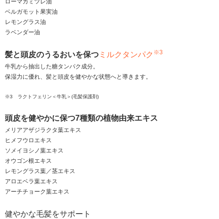
ローマカミツレ油
ベルガモット果実油
レモングラス油
ラベンダー油
※3
髪と頭皮のうるおいを保つ
ミルクタンパク
牛乳から抽出した糖タンパク成分。
保湿力に優れ、髪と頭皮を健やかな状態へと導きます。
※3 ラクトフェリン＜牛乳＞(毛髪保護剤)
頭皮を健やかに保つ7種類の植物由来エキス
メリアアザジラクタ葉エキス
ヒメフウロエキス
ソメイヨシノ葉エキス
オウゴン根エキス
レモングラス葉／茎エキス
アロエベラ葉エキス
アーチチョーク葉エキス
健やかな毛髪をサポート