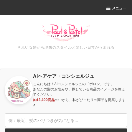
メニュー
きれいな髪から理想のスタイルと楽しい日常がうまれる
AIヘアケア・コンシェルジュ
こんにちは！AIコンシェルジュの「ポロン」です。
あなたの髪のお悩みや、探している商品のイメージを教え
てください。
約13,400商品
の中から、私がぴったりの商品を提案します
♪