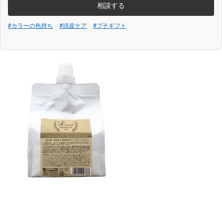
相談する
#カラーの色持ち
#頭皮ケア
#プチギフト