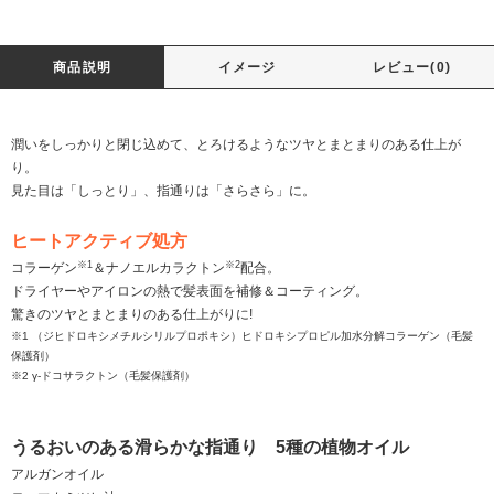
商品説明
イメージ
レビュー(0)
潤いをしっかりと閉じ込めて、とろけるようなツヤとまとまりのある仕上が
り。
見た目は「しっとり」、指通りは「さらさら」に。
ヒートアクティブ処方
※1
※2
コラーゲン
＆ナノエルカラクトン
配合。
ドライヤーやアイロンの熱で髪表面を補修＆コーティング。
驚きのツヤとまとまりのある仕上がりに!
※1 （ジヒドロキシメチルシリルプロポキシ）ヒドロキシプロピル加水分解コラーゲン（毛髪
保護剤）
※2 γ-ドコサラクトン（毛髪保護剤）
うるおいのある滑らかな指通り 5種の植物オイル
アルガンオイル