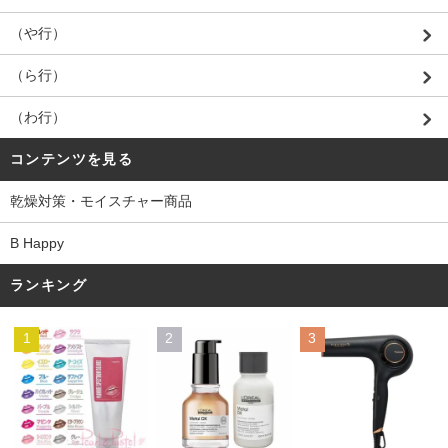
（や行）
（ら行）
（わ行）
コンテンツを見る
乾燥対策・モイスチャー商品
B Happy
ランキング
1
2
3