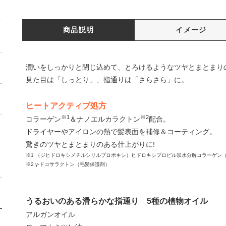
商品説明
イメージ
潤いをしっかりと閉じ込めて、とろけるようなツヤとまとまり
見た目は「しっとり」、指通りは「さらさら」に。
ヒートアクティブ処方
※1
※2
コラーゲン
＆ナノエルカラクトン
配合。
ドライヤーやアイロンの熱で髪表面を補修＆コーティング。
驚きのツヤとまとまりのある仕上がりに!
※1 （ジヒドロキシメチルシリルプロポキシ）ヒドロキシプロピル加水分解コラーゲン
※2 γ-ドコサラクトン（毛髪保護剤）
うるおいのある滑らかな指通り 5種の植物オイル
アルガンオイル