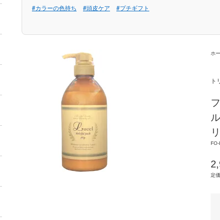
#カラーの色持ち
#頭皮ケア
#プチギフト
ホ
ト
フ
ル
リ
FO-
2
定価