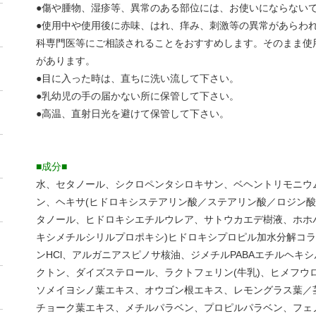
●傷や腫物、湿疹等、異常のある部位には、お使いにならない
●使用中や使用後に赤味、はれ、痒み、刺激等の異常があらわ
科専門医等にご相談されることをおすすめします。そのまま使
があります。
●目に入った時は、直ちに洗い流して下さい。
●乳幼児の手の届かない所に保管して下さい。
●高温、直射日光を避けて保管して下さい。
■成分■
水、セタノール、シクロペンタシロキサン、ベヘントリモニウ
ン、ヘキサ(ヒドロキシステアリン酸／ステアリン酸／ロジン酸
タノール、ヒドロキシエチルウレア、サトウカエデ樹液、ホホ
キシメチルシリルプロポキシ)ヒドロキシプロピル加水分解コ
ンHCl、アルガニアスピノサ核油、ジメチルPABAエチルヘキシル
クトン、ダイズステロール、ラクトフェリン(牛乳)、ヒメフウ
ソメイヨシノ葉エキス、オウゴン根エキス、レモングラス葉／
チョーク葉エキス、メチルパラベン、プロピルパラベン、フェ