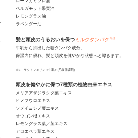
ローマカミツレ油
ベルガモット果実油
レモングラス油
ラベンダー油
※3
髪と頭皮のうるおいを保つ
ミルクタンパク
牛乳から抽出した糖タンパク成分。
保湿力に優れ、髪と頭皮を健やかな状態へと導きます。
※3 ラクトフェリン＜牛乳＞(毛髪保護剤)
頭皮を健やかに保つ7種類の植物由来エキス
メリアアザジラクタ葉エキス
ヒメフウロエキス
ソメイヨシノ葉エキス
オウゴン根エキス
レモングラス葉／茎エキス
アロエベラ葉エキス