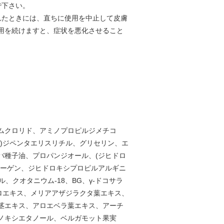
で下さい。
れたときには、直ちに使用を中止して皮膚
用を続けますと、症状を悪化させること
ムクロリド、アミノプロピルジメチコ
)ジペンタエリスリチル、グリセリン、エ
バ種子油、プロパンジオール、(ジヒドロ
ラーゲン、ジヒドロキシプロピルアルギニ
、クオタニウム-18、BG、γ-ドコサラ
ロエキス、メリアアザジラクタ葉エキス、
茎エキス、アロエベラ葉エキス、アーチ
ノキシエタノール、ベルガモット果実