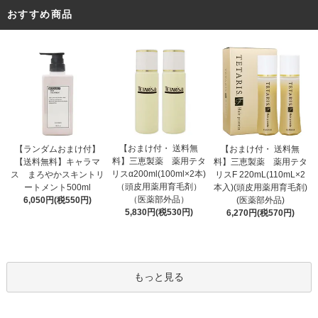
おすすめ商品
【おまけ付・ 送料無
【ランダムおまけ付】
【おまけ付・ 送料無
料】三恵製薬 薬用テタ
【送料無料】キャラマ
料】三恵製薬 薬用テタ
リスα200ml(100ml×2本)
ス まろやかスキントリ
リスF 220mL(110mL×2
（頭皮用薬用育毛剤）
ートメント500ml
本入)(頭皮用薬用育毛剤)
（医薬部外品）
6,050円(税550円)
(医薬部外品)
5,830円(税530円)
6,270円(税570円)
もっと見る