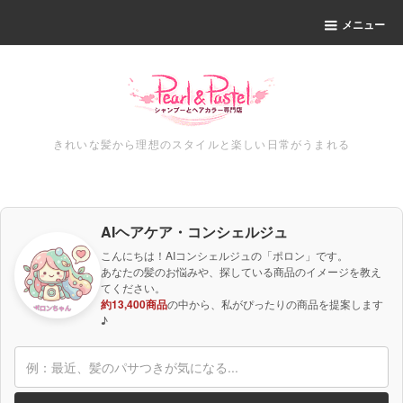
メニュー
きれいな髪から理想のスタイルと楽しい日常がうまれる
AIヘアケア・コンシェルジュ
こんにちは！AIコンシェルジュの「ポロン」です。
あなたの髪のお悩みや、探している商品のイメージを教え
てください。
約13,400商品
の中から、私がぴったりの商品を提案します
♪