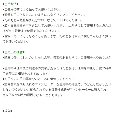
■使用方法■
●ご使用の前によく振ってお使いください。
●適量を手にとりもみこむようにスタイリングしてください。
●そのあと自然乾燥またはブローなどで仕上げてください。
●必ず容器頭部を下向きにしてお使いください。上向きにして使用するとガスだ
けが出て最後まで使用できなくなります。
●低温下で出にくくなることがあります。そのときは常温に戻してからよく振っ
てお使いください。
■使用上の注意■
●頭皮に傷、はれもの、しっしん等、異常のあるときは、ご使用をおやめくださ
い。
●使用中や使用後に刺激等の異常があらわれたときは、使用を中止し、皮フ科専
門医等にご相談をおすすめします。
●お子さまの手の届かないところに保管してください。
●室内空気を取り入れるファンヒーターを使用中の部屋で、つけたり乾かしたり
しないでください。配合されている揮発性成分がファンヒーターに吸入され、
点火不良や消火の原因となることがあります。
■成分■