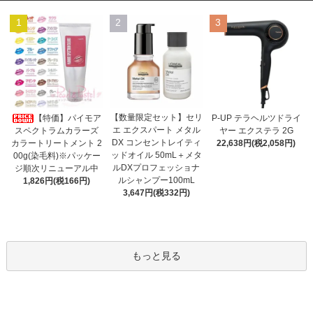
1
2
3
【数量限定セット】セリ
【特価】パイモア
P-UP テラヘルツドライ
エ エクスパート メタル
スペクトラムカラーズ
ヤー エクステラ 2G
DX コンセントレイティ
カラートリートメント 2
22,638円(税2,058円)
ッドオイル 50mL＋メタ
00g(染毛料)※パッケー
ルDXプロフェッショナ
ジ順次リニューアル中
ルシャンプー100mL
1,826円(税166円)
3,647円(税332円)
もっと見る