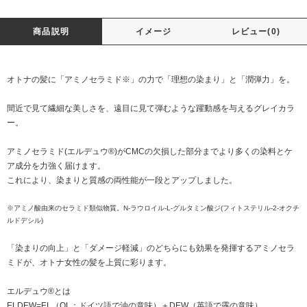
商品説明
イメージ
レビュー(0)
オトナの髪に「アミノセラミド※」の力で「理想の染まり」と「潤弾力」を。
間近で見て繊細な美しさを、遠目に見て弾むような躍動感を与えるグレイカラ
ー。
アミノセラミド(エルデュウ®)がCMCの欠損した部分までより多くの染料とケ
ア成分を力強く届けます。
これにより、染まりと質感の両性能が一段とアップしました。
※アミノ酸由来のセラミド類似物質。N-ラウロイル-L-グルタミン酸ジ(フィトステリル-2-オクチ
ルドデシル)
「染まりの向上」と「ダメージ軽減」のどちらにも効果を発揮するアミノセラ
ミドが、オトナ女性の髪を上質に彩ります。
エルデュウ®とは
ELDEW=EL（OL：ドイツ語で油の意味）＋DEW（英語で露の意味）