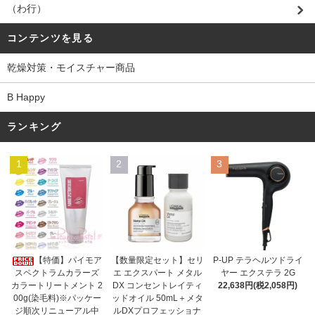
（わ行）
コンテンツを見る
乾燥対策・モイスチャー商品
B Happy
ランキング
1
2
3
【数量限定セット】セリ
【特価】パイモア
P-UP テラヘルツドライ
エ エクスパート メタル
スペクトラムカラーズ
ヤー エクステラ 2G
DX コンセントレイティ
カラートリートメント 2
22,638円(税2,058円)
ッドオイル 50mL＋メタ
00g(染毛料)※パッケー
ルDXプロフェッショナ
ジ順次リニューアル中