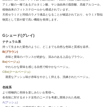
アミノ酸の一種であるグルタミン酸、ヤシ油由来の脂肪酸、高級アルコール、
植物由来のフィトステロールから構成されています。
天然セラミドと同様のラメラ液晶となることが確認されており、セラミド類似
物質として肌や髪で高い機能を発揮します。
Gシェード(グレイ)
ナチュラル系
持って生まれた髪色のように、どこまでも自然な色味と質感を追求。
B(ブラウン)
赤味と黄味のバランスが絶妙な、深みのある上品なブラウン。
Be(ベージュ)
やわらかな黄味を感じる自然で軽やかなベージュ。
CBe(クールベージュ)
適度なアッシュ味が赤味をやさしく抑える、洗練されたベージュ。
色味系
より積極的に色味を楽しみたいお客様へ。
各色味に対するオトナ女性のニーズを考慮し開発された色相。
A(アッシュ)