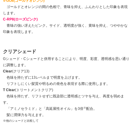
V-GO8(ゴールドオレンジ)
ゴールドとオレンジの間の色相で、青味を抑え、ふんわりとした印象を表現
します。
C-RP8(ローズピンク)
青味の強い冴えたピンク。サイド、透明度が強く、黄味を抑え、つややかな
印象を表現します。
クリアシェード
Gシェード・Cシェードと併用することにより、明度、彩度、透明感を思い通り
に調整します。
Clear
(クリア13)
色味を持たずに13レベルまで明度を上げます。
リフトしにくい髪質や明るめの発色を表現する際に使用します。
T Clear
(トリートメントクリア)
色味を持たず、リフトせずに既染部に透明感とツヤを与え、再度を弱めま
す。
※
「アミノセラミド」と「高延展性オイル」を3倍
配合。
髪に潤弾力を与えます。
※他のシェードと比較して