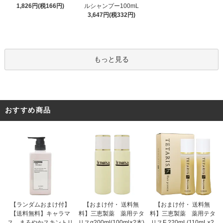
ルシャンプー100mL
1,826円(税166円)
3,647円(税332円)
もっと見る
おすすめ商品
【おまけ付・ 送料無
【ランダムおまけ付】
【おまけ付・ 送料無
料】三恵製薬 薬用テタ
【送料無料】キャラマ
料】三恵製薬 薬用テタ
リスα200ml(100ml×2本)
ス まろやかスキントリ
リスF 220mL(110mL×2