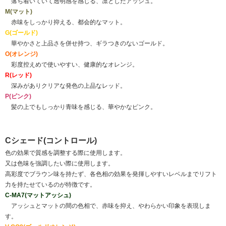
落ち着いていて透明感を感じる、凛としたアッシュ。
M(マット)
赤味をしっかり抑える、都会的なマット。
G(ゴールド)
華やかさと上品さを併せ持つ、ギラつきのないゴールド。
O(オレンジ)
彩度控えめで使いやすい、健康的なオレンジ。
R(レッド)
深みがありクリアな発色の上品なレッド。
P(ピンク)
髪の上でもしっかり青味を感じる、華やかなピンク。
Cシェード(コントロール)
色の効果で質感を調整する際に使用します。
又は色味を強調したい際に使用します。
高彩度でブラウン味を持たず、各色相の効果を発揮しやすいレベルまでリフト
力を持たせているのが特徴です。
C-MA7(マットアッシュ)
アッシュとマットの間の色相で、赤味を抑え、やわらかい印象を表現しま
す。