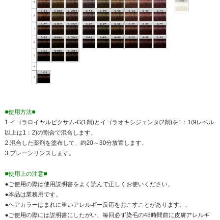
■使用方法■
1.イゴラロイヤルピクサム-G(1剤)とイゴラオキシジェンタ(2剤)を1：1(9レベル
以上は1：2)の割合で混合します。
2.混合した薬剤を塗布して、約20～30分放置します。
3.プレーンリンスします。
■使用上の注意■
●ご使用の際は使用説明書をよく読んで正しくお使いください。
●本品は業務用です。
●ヘアカラーはまれに重いアレルギー反応をおこすことがあります。。
●ご使用の際には説明書にしたがい、毎回必ず染毛の48時間前に皮膚アレルギ