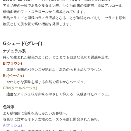
アミノ酸の一種であるグルタミン酸、ヤシ油由来の脂肪酸、高級アルコール、
植物由来のフィトステロールから構成されています。
天然セラミドと同様のラメラ液晶となることが確認されており、セラミド類似
物質として肌や髪で高い機能を発揮します。
Gシェード(グレイ)
ナチュラル系
持って生まれた髪色のように、どこまでも自然な色味と質感を追求。
B(ブラウン)
赤味と黄味のバランスが絶妙な、深みのある上品なブラウン。
Be(ベージュ)
やわらかな黄味を感じる自然で軽やかなベージュ。
CBe(クールベージュ)
適度なアッシュ味が赤味をやさしく抑える、洗練されたベージュ。
色味系
より積極的に色味を楽しみたいお客様へ。
各色味に対するオトナ女性のニーズを考慮し開発された色相。
A(アッシュ)