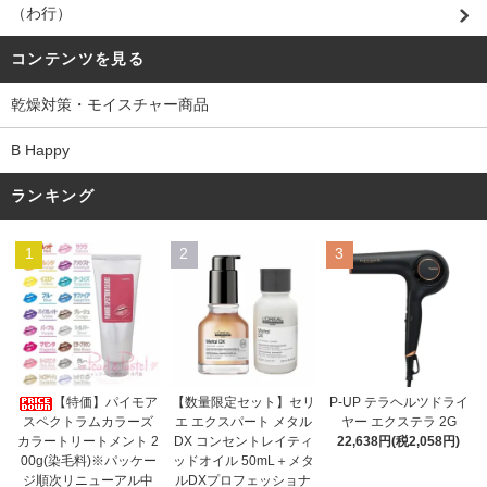
（わ行）
コンテンツを見る
乾燥対策・モイスチャー商品
B Happy
ランキング
1
2
3
【数量限定セット】セリ
【特価】パイモア
P-UP テラヘルツドライ
エ エクスパート メタル
スペクトラムカラーズ
ヤー エクステラ 2G
DX コンセントレイティ
カラートリートメント 2
22,638円(税2,058円)
ッドオイル 50mL＋メタ
00g(染毛料)※パッケー
ルDXプロフェッショナ
ジ順次リニューアル中