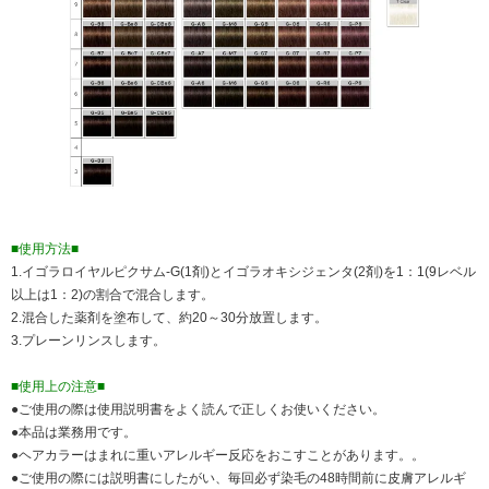
■使用方法■
1.イゴラロイヤルピクサム-G(1剤)とイゴラオキシジェンタ(2剤)を1：1(9レベル
以上は1：2)の割合で混合します。
2.混合した薬剤を塗布して、約20～30分放置します。
3.プレーンリンスします。
■使用上の注意■
●ご使用の際は使用説明書をよく読んで正しくお使いください。
●本品は業務用です。
●ヘアカラーはまれに重いアレルギー反応をおこすことがあります。。
●ご使用の際には説明書にしたがい、毎回必ず染毛の48時間前に皮膚アレルギ