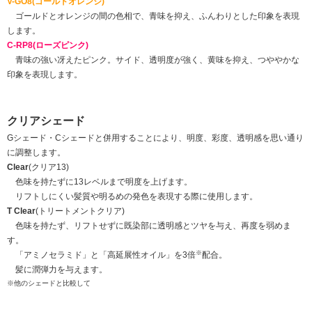
V-GO8(ゴールドオレンジ)
ゴールドとオレンジの間の色相で、青味を抑え、ふんわりとした印象を表現
します。
C-RP8(ローズピンク)
青味の強い冴えたピンク。サイド、透明度が強く、黄味を抑え、つややかな
印象を表現します。
クリアシェード
Gシェード・Cシェードと併用することにより、明度、彩度、透明感を思い通り
に調整します。
Clear
(クリア13)
色味を持たずに13レベルまで明度を上げます。
リフトしにくい髪質や明るめの発色を表現する際に使用します。
T Clear
(トリートメントクリア)
色味を持たず、リフトせずに既染部に透明感とツヤを与え、再度を弱めま
す。
※
「アミノセラミド」と「高延展性オイル」を3倍
配合。
髪に潤弾力を与えます。
※他のシェードと比較して