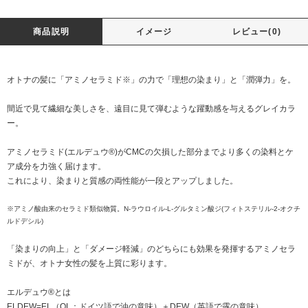
商品説明
イメージ
レビュー(0)
オトナの髪に「アミノセラミド※」の力で「理想の染まり」と「潤弾力」を。
間近で見て繊細な美しさを、遠目に見て弾むような躍動感を与えるグレイカラ
ー。
アミノセラミド(エルデュウ®)がCMCの欠損した部分までより多くの染料とケ
ア成分を力強く届けます。
これにより、染まりと質感の両性能が一段とアップしました。
※アミノ酸由来のセラミド類似物質。N-ラウロイル-L-グルタミン酸ジ(フィトステリル-2-オクチ
ルドデシル)
「染まりの向上」と「ダメージ軽減」のどちらにも効果を発揮するアミノセラ
ミドが、オトナ女性の髪を上質に彩ります。
エルデュウ®とは
ELDEW=EL（OL：ドイツ語で油の意味）＋DEW（英語で露の意味）