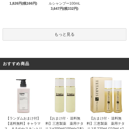
ルシャンプー100mL
1,826円(税166円)
3,647円(税332円)
もっと見る
おすすめ商品
【おまけ付・ 送料無
【ランダムおまけ付】
【おまけ付・ 送料無
料】三恵製薬 薬用テタ
【送料無料】キャラマ
料】三恵製薬 薬用テタ
リスα200ml(100ml×2本)
ス まろやかスキントリ
リスF 220mL(110mL×2