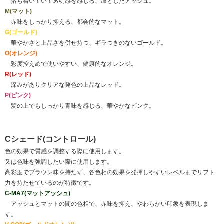
落ち着いていて透明感を感じる、凛としたアッシュ。
M(マット)
赤味をしっかり抑える、都会的なマット。
G(ゴールド)
華やかさと上品さを併せ持つ、ギラつきのないゴールド。
O(オレンジ)
彩度控えめで使いやすい、健康的なオレンジ。
R(レッド)
深みがありクリアな発色の上品なレッド。
P(ピンク)
髪の上でもしっかり青味を感じる、華やかなピンク。
Cシェード(コントロール)
色の効果で質感を調整する際に使用します。
又は色味を強調したい際に使用します。
高彩度でブラウン味を持たず、各色相の効果を発揮しやすいレベルまでリフト
力を持たせているのが特徴です。
C-MA7(マットアッシュ)
アッシュとマットの間の色相で、赤味を抑え、やわらかい印象を表現しま
す。