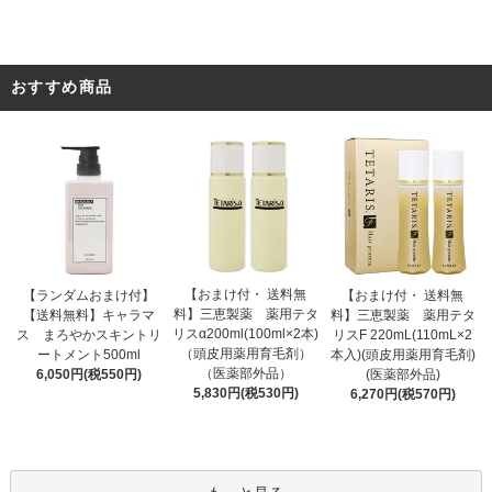
おすすめ商品
【おまけ付・ 送料無
【ランダムおまけ付】
【おまけ付・ 送料無
料】三恵製薬 薬用テタ
【送料無料】キャラマ
料】三恵製薬 薬用テタ
リスα200ml(100ml×2本)
ス まろやかスキントリ
リスF 220mL(110mL×2
（頭皮用薬用育毛剤）
ートメント500ml
本入)(頭皮用薬用育毛剤)
（医薬部外品）
6,050円(税550円)
(医薬部外品)
5,830円(税530円)
6,270円(税570円)