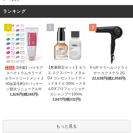
ランキング
1
2
3
【数量限定セット】セリ
【特価】パイモア
P-UP テラヘルツドライ
エ エクスパート メタル
スペクトラムカラーズ
ヤー エクステラ 2G
DX コンセントレイティ
カラートリートメント 2
22,638円(税2,058円)
ッドオイル 50mL＋メタ
00g(染毛料)※パッケー
ルDXプロフェッショナ
ジ順次リニューアル中
ルシャンプー100mL
1,826円(税166円)
3,647円(税332円)
もっと見る