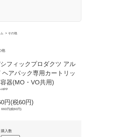
ーム
>
その他
の他
シフィックプロダクツ アル
 ヘアパック専用カートリッ
容器(MO・VO共用)
G-HPP
60円(税60円)
 660円(税60円)
購入数