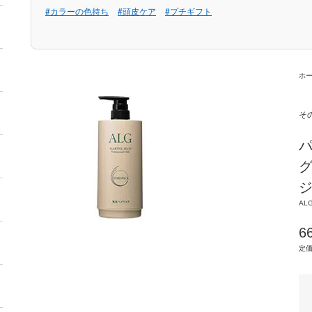
#カラーの色持ち
#頭皮ケア
#プチギフト
ホ
そ
パ
グ
ジ
AL
6
定価