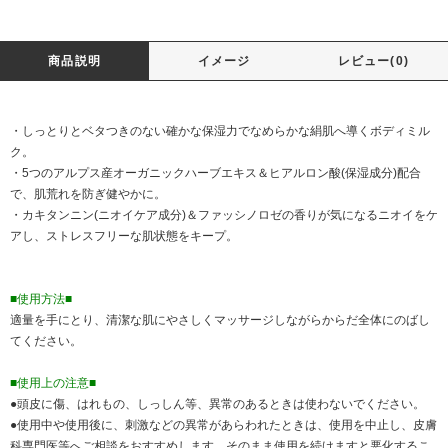
商品説明
イメージ
レビュー(0)
・しっとりとベタつきのない確かな保湿力でなめらかな絹肌へ導くボディミル
ク。
・5つのアルプス産オーガニックハーブエキス＆ヒアルロン酸(保湿成分)配合
で、肌荒れを防ぎ健やかに。
・カキタンニン(ニオイケア成分)＆ファッシノロゼの香りが気になるニオイをケ
アし、ストレスフリーな肌状態をキープ。
■使用方法■
適量を手にとり、清潔な肌にやさしくマッサージしながらからだ全体にのばし
てください。
■使用上の注意■
●頭皮に傷、はれもの、しっしん等、異常のあるときは使わないでください。
●使用中や使用後に、刺激などの異常があらわれたときは、使用を中止し、皮膚
科専門医等へご相談をおすすめします。そのまま使用を続けますと悪化するこ