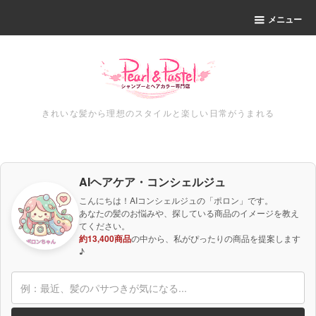
メニュー
きれいな髪から理想のスタイルと楽しい日常がうまれる
AIヘアケア・コンシェルジュ
こんにちは！AIコンシェルジュの「ポロン」です。
あなたの髪のお悩みや、探している商品のイメージを教え
てください。
約13,400商品
の中から、私がぴったりの商品を提案します
♪