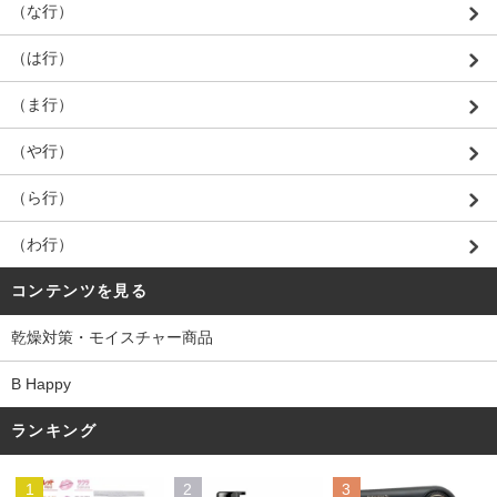
（な行）
（は行）
（ま行）
（や行）
（ら行）
（わ行）
コンテンツを見る
乾燥対策・モイスチャー商品
B Happy
ランキング
1
2
3