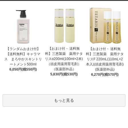
【おまけ付・ 送料無
【ランダムおまけ付】
【おまけ付・ 送料無
料】三恵製薬 薬用テタ
【送料無料】キャラマ
料】三恵製薬 薬用テタ
リスα200ml(100ml×2本)
ス まろやかスキントリ
リスF 220mL(110mL×2
（頭皮用薬用育毛剤）
ートメント500ml
本入)(頭皮用薬用育毛剤)
（医薬部外品）
6,050円(税550円)
(医薬部外品)
5,830円(税530円)
6,270円(税570円)
もっと見る