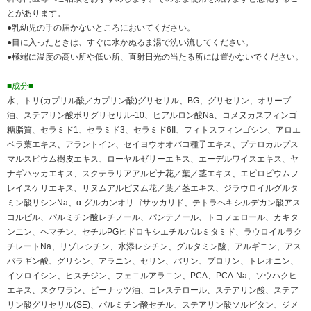
とがあります。
●乳幼児の手の届かないところにおいてください。
●目に入ったときは、すぐに水かぬるま湯で洗い流してください。
●極端に温度の高い所や低い所、直射日光の当たる所には置かないでください。
■成分■
水、トリ(カプリル酸／カプリン酸)グリセリル、BG、グリセリン、オリーブ
油、ステアリン酸ポリグリセリル-10、ヒアルロン酸Na、コメヌカスフィンゴ
糖脂質、セラミド1、セラミド3、セラミド6II、フィトスフィンゴシン、アロエ
ベラ葉エキス、アラントイン、セイヨウオオバコ種子エキス、プテロカルプス
マルスピウム樹皮エキス、ローヤルゼリーエキス、エーデルワイスエキス、ヤ
ナギハッカエキス、スクテラリアアルピナ花／葉／茎エキス、エピロピウムフ
レイスケリエキス、リヌムアルピヌム花／葉／茎エキス、ジラウロイルグルタ
ミン酸リシンNa、α-グルカンオリゴサッカリド、テトラヘキシルデカン酸アス
コルビル、パルミチン酸レチノール、パンテノール、トコフェロール、カキタ
ンニン、ヘマチン、セチルPGヒドロキシエチルパルミタミド、ラウロイルラク
チレートNa、リゾレシチン、水添レシチン、グルタミン酸、アルギニン、アス
パラギン酸、グリシン、アラニン、セリン、バリン、プロリン、トレオニン、
イソロイシン、ヒスチジン、フェニルアラニン、PCA、PCA-Na、ソウハクヒ
エキス、スクワラン、ピーナッツ油、コレステロール、ステアリン酸、ステア
リン酸グリセリル(SE)、パルミチン酸セチル、ステアリン酸ソルビタン、ジメ