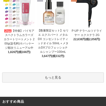
【数量限定セット】セリ
【特価】パイモア
P-UP テラヘルツドライ
エ エクスパート メタル
スペクトラムカラーズ
ヤー エクステラ 2G
DX コンセントレイティ
カラートリートメント 2
22,638円(税2,058円)
ッドオイル 50mL＋メタ
00g(染毛料)※パッケー
ルDXプロフェッショナ
ジ順次リニューアル中
ルシャンプー100mL
1,826円(税166円)
3,647円(税332円)
もっと見る
おすすめ商品