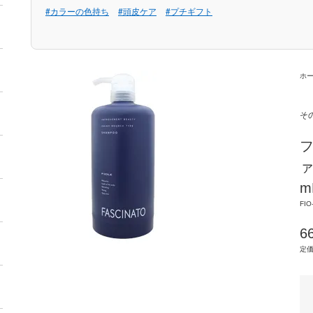
#カラーの色持ち
#頭皮ケア
#プチギフト
ホ
そ
フ
ァ
m
FIO
6
定価