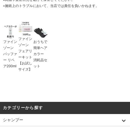
○施術上のトラブルにおいて、当店では責任を負いかねます。
ファイン
ファイン
おうちで
ゾーン
ゾーン
簡単ヘア
フェアリ
バッファ
カラー
ーキット
ー リペ
消耗品セ
【お試し
ア200ml
ット
サイズ】
カテゴリーから探す
シャンプー