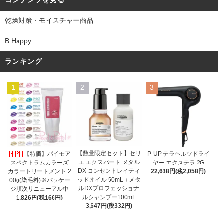
コンテンツを見る
乾燥対策・モイスチャー商品
B Happy
ランキング
1
2
3
【数量限定セット】セリ
【特価】パイモア
P-UP テラヘルツドライ
エ エクスパート メタル
スペクトラムカラーズ
ヤー エクステラ 2G
DX コンセントレイティ
カラートリートメント 2
22,638円(税2,058円)
ッドオイル 50mL＋メタ
00g(染毛料)※パッケー
ルDXプロフェッショナ
ジ順次リニューアル中
ルシャンプー100mL
1,826円(税166円)
3,647円(税332円)