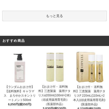
もっと見る
おすすめ商品
【おまけ付・ 送料無
【ランダムおまけ付】
【おまけ付・ 送料無
料】三恵製薬 薬用テタ
【送料無料】キャラマ
料】三恵製薬 薬用テタ
リスα200ml(100ml×2本)
ス まろやかスキントリ
リスF 220mL(110mL×2
（頭皮用薬用育毛剤）
ートメント500ml
本入)(頭皮用薬用育毛剤)
（医薬部外品）
6,050円(税550円)
(医薬部外品)
5,830円(税530円)
6,270円(税570円)