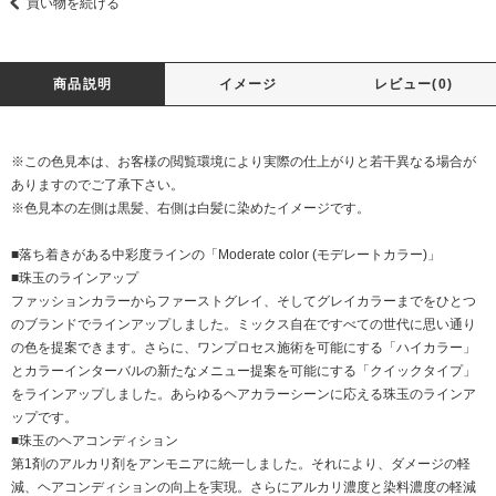
買い物を続ける
商品説明
イメージ
レビュー(0)
※この色見本は、お客様の閲覧環境により実際の仕上がりと若干異なる場合が
ありますのでご了承下さい。
※色見本の左側は黒髪、右側は白髪に染めたイメージです。
■落ち着きがある中彩度ラインの「Moderate color (モデレートカラー)」
■珠玉のラインアップ
ファッションカラーからファーストグレイ、そしてグレイカラーまでをひとつ
のブランドでラインアップしました。ミックス自在ですべての世代に思い通り
の色を提案できます。さらに、ワンプロセス施術を可能にする「ハイカラー」
とカラーインターバルの新たなメニュー提案を可能にする「クイックタイプ」
をラインアップしました。あらゆるヘアカラーシーンに応える珠玉のラインア
ップです。
■珠玉のヘアコンディション
第1剤のアルカリ剤をアンモニアに統一しました。それにより、ダメージの軽
減、ヘアコンディションの向上を実現。さらにアルカリ濃度と染料濃度の軽減