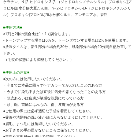
ケラチン、N-[2-ヒドロキシ-3-[3-（ジヒドロキシメチルシリル）プロポキシ]プ
ロピル]加水分解大豆たん白、N-[2-ヒドロキシ-3-[3-（ジヒドロキシメチルシリ
ル）プロポキシ]プロピル]加水分解シルク、アンモニア水、香料
■使用方法■
○1剤と2剤の混合比は1：1で調合します。
○トーンアップする場合は6%を、トーンダウンする場合は2%を使用します。
○放置タイムは、新生部分の場合約30分、既染部分の場合20分間自然放置して
下さい。
（毛髪の状態により調整してください。）
■使用上の注意■
●次の方には使用しないでください。
・今までに本品に限らずヘアカラーでかぶれたことのある方
・今までに染毛中または直後に気分の悪くなったことのある方
・頭皮あるいは皮膚が敏感な状態になっている方
・頭、顔、首筋にはれもの、傷、皮膚病がある方
●ご使用の際には必ず適切な手袋を着用してください。
●薬液や洗髪時の洗い液が目に入らないようにしてください。
●眉毛、まつ毛には施術しないでください。
●お子さまの手の届かないところに保管してください。
●高温や直射日光を避けて保管してください。