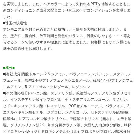
を実現しました。また、ヘアカラーによって失われるPPTを補給するとともに
新コンディショニング成分の配合により珠玉のヘアコンディションを実現しま
した。
■珠玉の快適性
アンモニア臭を封じ込めることに成功し、不快臭を大幅に軽減しました。ま
た、塗布性、混合性、放置時間と発色のバランス、乳化のしやすさ・・・等あ
らゆるシーンで使いやすさを徹底的に追求しました。お客様にもサロン様にも
珠玉の快適性をお届けします。
■成分■
■[有効成分]硫酸トルエン-2.5-ジアミン、パラフェニレンジアミン、メタアミノ
フェノール、塩酸2.4-ジアミノフェノキシエタノール、硫酸4.4'-ジアミノジフェ
ニルアミン、5-アミノオルトクレゾール、レゾルシン
■[その他の成分]べヘニン酸、ステアリン酸、親油型モノステアリン酸グリセリ
ル、イソステアリン酸イソプロピル、セトステアリルアルコール、ラノリン、
ヒドロキシステアリン酸コレステリル、POEセチルエーテル、パラフィン、2-
エチルヘキサン酸セチル、ジプロピレングリコール、セトステアリル硫酸Na、
硫酸Na、L-アスコルビン酸ナトリウム、亜硫酸ナトリウム（無水）、エデト酸
塩、グリチルリチン酸2K、加水分解ケラチン液、大豆たん白加水分解物、N-[2-
ヒドロキシ-3-[3-（ジヒドロキシメチルシリル）プロポキシ]プロピル]加水分解