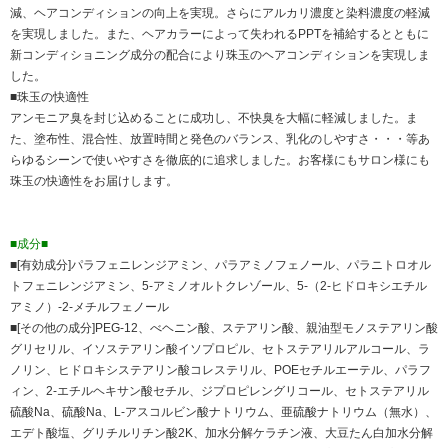
減、ヘアコンディションの向上を実現。さらにアルカリ濃度と染料濃度の軽減
を実現しました。また、ヘアカラーによって失われるPPTを補給するとともに
新コンディショニング成分の配合により珠玉のヘアコンディションを実現しま
した。
■珠玉の快適性
アンモニア臭を封じ込めることに成功し、不快臭を大幅に軽減しました。ま
た、塗布性、混合性、放置時間と発色のバランス、乳化のしやすさ・・・等あ
らゆるシーンで使いやすさを徹底的に追求しました。お客様にもサロン様にも
珠玉の快適性をお届けします。
■成分■
■[有効成分]パラフェニレンジアミン、パラアミノフェノール、パラニトロオル
トフェニレンジアミン、5-アミノオルトクレゾール、5-（2-ヒドロキシエチル
アミノ）-2-メチルフェノール
■[その他の成分]PEG-12、べヘニン酸、ステアリン酸、親油型モノステアリン酸
グリセリル、イソステアリン酸イソプロピル、セトステアリルアルコール、ラ
ノリン、ヒドロキシステアリン酸コレステリル、POEセチルエーテル、パラフ
ィン、2-エチルヘキサン酸セチル、ジプロピレングリコール、セトステアリル
硫酸Na、硫酸Na、L-アスコルビン酸ナトリウム、亜硫酸ナトリウム（無水）、
エデト酸塩、グリチルリチン酸2K、加水分解ケラチン液、大豆たん白加水分解