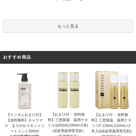
もっと見る
おすすめ商品
【おまけ付・ 送料無
【ランダムおまけ付】
【おまけ付・ 送料無
料】三恵製薬 薬用テタ
【送料無料】キャラマ
料】三恵製薬 薬用テタ
リスα200ml(100ml×2本)
ス まろやかスキントリ
リスF 220mL(110mL×2
（頭皮用薬用育毛剤）
ートメント500ml
本入)(頭皮用薬用育毛剤)