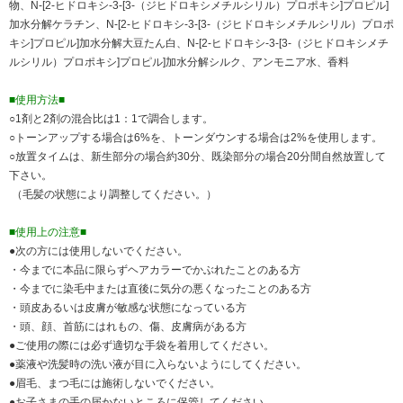
物、N-[2-ヒドロキシ-3-[3-（ジヒドロキシメチルシリル）プロポキシ]プロピル]
加水分解ケラチン、N-[2-ヒドロキシ-3-[3-（ジヒドロキシメチルシリル）プロポ
キシ]プロピル]加水分解大豆たん白、N-[2-ヒドロキシ-3-[3-（ジヒドロキシメチ
ルシリル）プロポキシ]プロピル]加水分解シルク、アンモニア水、香料
■使用方法■
○1剤と2剤の混合比は1：1で調合します。
○トーンアップする場合は6%を、トーンダウンする場合は2%を使用します。
○放置タイムは、新生部分の場合約30分、既染部分の場合20分間自然放置して
下さい。
（毛髪の状態により調整してください。）
■使用上の注意■
●次の方には使用しないでください。
・今までに本品に限らずヘアカラーでかぶれたことのある方
・今までに染毛中または直後に気分の悪くなったことのある方
・頭皮あるいは皮膚が敏感な状態になっている方
・頭、顔、首筋にはれもの、傷、皮膚病がある方
●ご使用の際には必ず適切な手袋を着用してください。
●薬液や洗髪時の洗い液が目に入らないようにしてください。
●眉毛、まつ毛には施術しないでください。
●お子さまの手の届かないところに保管してください。