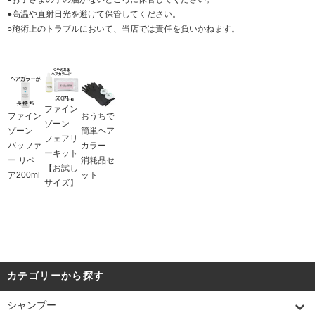
●高温や直射日光を避けて保管してください。
○施術上のトラブルにおいて、当店では責任を負いかねます。
ファイン
ファイン
おうちで
ゾーン
ゾーン
簡単ヘア
フェアリ
バッファ
カラー
ーキット
ー リペ
消耗品セ
【お試し
ア200ml
ット
サイズ】
カテゴリーから探す
シャンプー