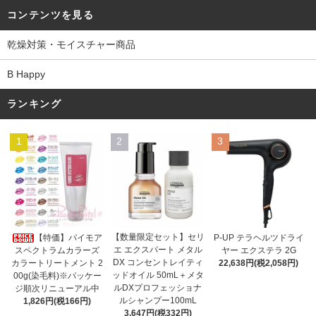
コンテンツを見る
乾燥対策・モイスチャー商品
B Happy
ランキング
1
2
3
【数量限定セット】セリ
【特価】パイモア
P-UP テラヘルツドライ
エ エクスパート メタル
スペクトラムカラーズ
ヤー エクステラ 2G
DX コンセントレイティ
カラートリートメント 2
22,638円(税2,058円)
ッドオイル 50mL＋メタ
00g(染毛料)※パッケー
ルDXプロフェッショナ
ジ順次リニューアル中
ルシャンプー100mL
1,826円(税166円)
3,647円(税332円)