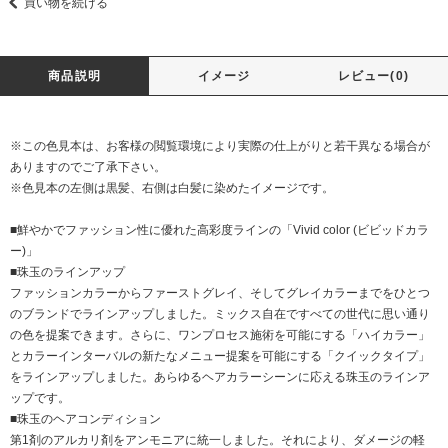
買い物を続ける
商品説明
イメージ
レビュー(0)
※この色見本は、お客様の閲覧環境により実際の仕上がりと若干異なる場合が
ありますのでご了承下さい。
※色見本の左側は黒髪、右側は白髪に染めたイメージです。
■鮮やかでファッション性に優れた高彩度ラインの「Vivid color (ビビッドカラ
ー)」
■珠玉のラインアップ
ファッションカラーからファーストグレイ、そしてグレイカラーまでをひとつ
のブランドでラインアップしました。ミックス自在ですべての世代に思い通り
の色を提案できます。さらに、ワンプロセス施術を可能にする「ハイカラー」
とカラーインターバルの新たなメニュー提案を可能にする「クイックタイプ」
をラインアップしました。あらゆるヘアカラーシーンに応える珠玉のラインア
ップです。
■珠玉のヘアコンディション
第1剤のアルカリ剤をアンモニアに統一しました。それにより、ダメージの軽