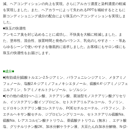
減、ヘアコンディションの向上を実現。さらにアルカリ濃度と染料濃度の軽減
を実現しました。また、ヘアカラーによって失われるPPTを補給するとともに
新コンディショニング成分の配合により珠玉のヘアコンディションを実現しま
した。
■珠玉の快適性
アンモニア臭を封じ込めることに成功し、不快臭を大幅に軽減しました。ま
た、塗布性、混合性、放置時間と発色のバランス、乳化のしやすさ・・・等あ
らゆるシーンで使いやすさを徹底的に追求しました。お客様にもサロン様にも
珠玉の快適性をお届けします。
■成分■
■[有効成分]硫酸トルエン-2.5-ジアミン、パラフェニレンジアミン、メタアミノ
フェノール、塩酸2.4-ジアミノフェノキシエタノール、硫酸4.4'-ジアミノジフェ
ニルアミン、5-アミノオルトクレゾール、レゾルシン
■[その他の成分]べヘニン酸、ステアリン酸、親油型モノステアリン酸グリセリ
ル、イソステアリン酸イソプロピル、セトステアリルアルコール、ラノリン、
ヒドロキシステアリン酸コレステリル、POEセチルエーテル、パラフィン、2-
エチルヘキサン酸セチル、ジプロピレングリコール、セトステアリル硫酸Na、
硫酸Na、L-アスコルビン酸ナトリウム、亜硫酸ナトリウム（無水）、エデト酸
塩、グリチルリチン酸2K、加水分解ケラチン液、大豆たん白加水分解物、N-[2-