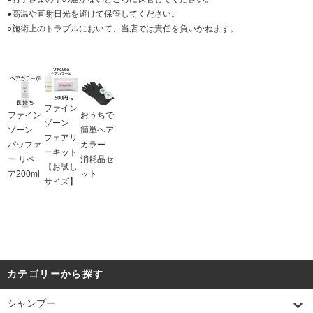
●高温や直射日光を避けて保管してください。
○施術上のトラブルにおいて、当店では責任を負いかねます。
ファイン
ファイン
おうちで
ゾーン
ゾーン
簡単ヘア
フェアリ
バッファ
カラー
ーキット
ー リペ
消耗品セ
【お試し
ア200ml
ット
サイズ】
カテゴリーから探す
シャンプー