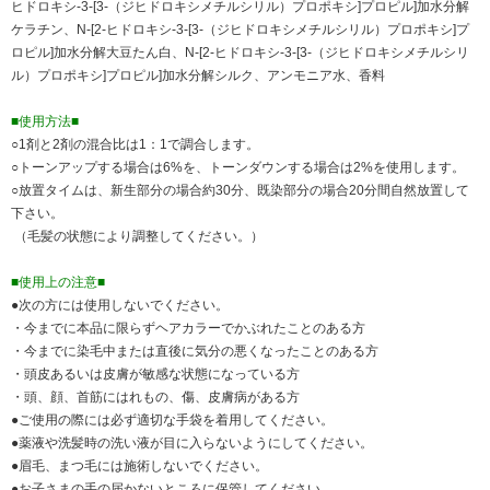
ヒドロキシ-3-[3-（ジヒドロキシメチルシリル）プロポキシ]プロピル]加水分解
ケラチン、N-[2-ヒドロキシ-3-[3-（ジヒドロキシメチルシリル）プロポキシ]プ
ロピル]加水分解大豆たん白、N-[2-ヒドロキシ-3-[3-（ジヒドロキシメチルシリ
ル）プロポキシ]プロピル]加水分解シルク、アンモニア水、香料
■使用方法■
○1剤と2剤の混合比は1：1で調合します。
○トーンアップする場合は6%を、トーンダウンする場合は2%を使用します。
○放置タイムは、新生部分の場合約30分、既染部分の場合20分間自然放置して
下さい。
（毛髪の状態により調整してください。）
■使用上の注意■
●次の方には使用しないでください。
・今までに本品に限らずヘアカラーでかぶれたことのある方
・今までに染毛中または直後に気分の悪くなったことのある方
・頭皮あるいは皮膚が敏感な状態になっている方
・頭、顔、首筋にはれもの、傷、皮膚病がある方
●ご使用の際には必ず適切な手袋を着用してください。
●薬液や洗髪時の洗い液が目に入らないようにしてください。
●眉毛、まつ毛には施術しないでください。
●お子さまの手の届かないところに保管してください。