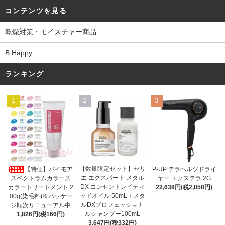
コンテンツを見る
乾燥対策・モイスチャー商品
B Happy
ランキング
1
2
3
【数量限定セット】セリ
【特価】パイモア
P-UP テラヘルツドライ
エ エクスパート メタル
スペクトラムカラーズ
ヤー エクステラ 2G
DX コンセントレイティ
カラートリートメント 2
22,638円(税2,058円)
ッドオイル 50mL＋メタ
00g(染毛料)※パッケー
ルDXプロフェッショナ
ジ順次リニューアル中
ルシャンプー100mL
1,826円(税166円)
3,647円(税332円)