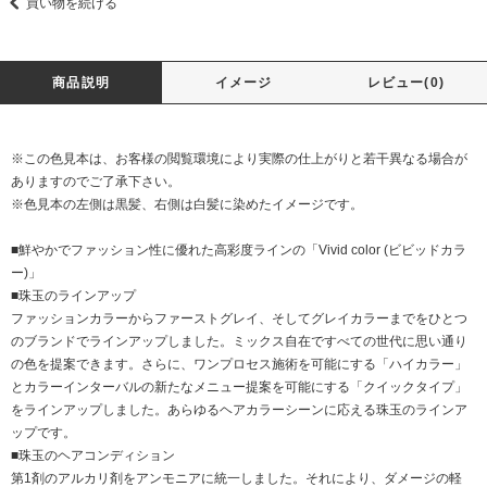
買い物を続ける
商品説明
イメージ
レビュー(0)
※この色見本は、お客様の閲覧環境により実際の仕上がりと若干異なる場合が
ありますのでご了承下さい。
※色見本の左側は黒髪、右側は白髪に染めたイメージです。
■鮮やかでファッション性に優れた高彩度ラインの「Vivid color (ビビッドカラ
ー)」
■珠玉のラインアップ
ファッションカラーからファーストグレイ、そしてグレイカラーまでをひとつ
のブランドでラインアップしました。ミックス自在ですべての世代に思い通り
の色を提案できます。さらに、ワンプロセス施術を可能にする「ハイカラー」
とカラーインターバルの新たなメニュー提案を可能にする「クイックタイプ」
をラインアップしました。あらゆるヘアカラーシーンに応える珠玉のラインア
ップです。
■珠玉のヘアコンディション
第1剤のアルカリ剤をアンモニアに統一しました。それにより、ダメージの軽