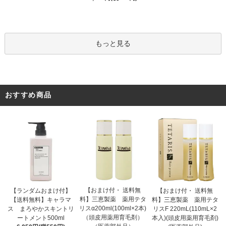
もっと見る
おすすめ商品
【おまけ付・ 送料無
【ランダムおまけ付】
【おまけ付・ 送料無
料】三恵製薬 薬用テタ
【送料無料】キャラマ
料】三恵製薬 薬用テタ
リスα200ml(100ml×2本)
ス まろやかスキントリ
リスF 220mL(110mL×2
（頭皮用薬用育毛剤）
ートメント500ml
本入)(頭皮用薬用育毛剤)