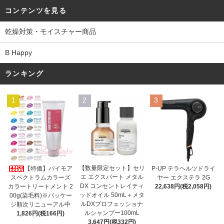
コンテンツを見る
乾燥対策・モイスチャー商品
B Happy
ランキング
1
2
3
【数量限定セット】セリ
【特価】パイモア
P-UP テラヘルツドライ
エ エクスパート メタル
スペクトラムカラーズ
ヤー エクステラ 2G
DX コンセントレイティ
カラートリートメント 2
22,638円(税2,058円)
ッドオイル 50mL＋メタ
00g(染毛料)※パッケー
ルDXプロフェッショナ
ジ順次リニューアル中
ルシャンプー100mL
1,826円(税166円)
3,647円(税332円)