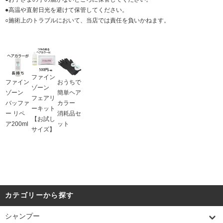
●高温や直射日光を避けて保管してください。
○施術上のトラブルにおいて、当店では責任を負いかねます。
ファイン
ファイン
おうちで
ゾーン
ゾーン
簡単ヘア
フェアリ
バッファ
カラー
ーキット
ー リペ
消耗品セ
【お試し
ア200ml
ット
サイズ】
カテゴリーから探す
シャンプー