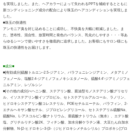
を実現しました。また、ヘアカラーによって失われるPPTを補給するとともに
新コンディショニング成分の配合により珠玉のヘアコンディションを実現しま
した。
■珠玉の快適性
アンモニア臭を封じ込めることに成功し、不快臭を大幅に軽減しました。ま
た、塗布性、混合性、放置時間と発色のバランス、乳化のしやすさ・・・等あ
らゆるシーンで使いやすさを徹底的に追求しました。お客様にもサロン様にも
珠玉の快適性をお届けします。
■成分■
■[有効成分]硫酸トルエン-2.5-ジアミン、パラフェニレンジアミン、メタアミノ
フェノール、塩酸2.4-ジアミノフェノキシエタノール、硫酸4.4'-ジアミノジフェ
ニルアミン、レゾルシン
■[その他の成分]べヘニン酸、ステアリン酸、親油型モノステアリン酸グリセリ
ル、イソステアリン酸イソプロピル、セトステアリルアルコール、ラノリン、
ヒドロキシステアリン酸コレステリル、POEセチルエーテル、パラフィン、2-
エチルヘキサン酸セチル、ジプロピレングリコール、セトステアリル硫酸Na、
硫酸Na、L-アスコルビン酸ナトリウム、亜硫酸ナトリウム（無水）、エデト酸
塩、グリチルリチン酸2K、フィチン酸、加水分解ケラチン液、大豆たん白加水
分解物、N-[2-ヒドロキシ-3-[3-（ジヒドロキシメチルシリル）プロポキシ]プロ