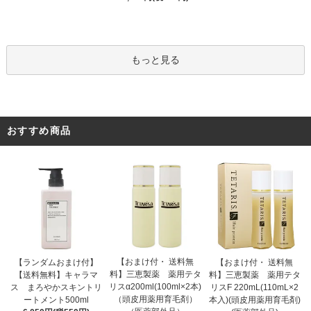
もっと見る
おすすめ商品
【おまけ付・ 送料無
【ランダムおまけ付】
【おまけ付・ 送料無
料】三恵製薬 薬用テタ
【送料無料】キャラマ
料】三恵製薬 薬用テタ
リスα200ml(100ml×2本)
ス まろやかスキントリ
リスF 220mL(110mL×2
（頭皮用薬用育毛剤）
ートメント500ml
本入)(頭皮用薬用育毛剤)