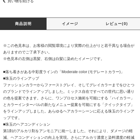
買い物を続ける
商品説明
イメージ
レビュー(0)
※この色見本は、お客様の閲覧環境により実際の仕上がりと若干異なる場合が
ありますのでご了承下さい。
※色見本の左側は黒髪、右側は白髪に染めたイメージです。
■落ち着きがある中彩度ラインの「Moderate color (モデレートカラー)」
■珠玉のラインアップ
ファッションカラーからファーストグレイ、そしてグレイカラーまでをひとつ
のブランドでラインアップしました。ミックス自在ですべての世代に思い通り
の色を提案できます。さらに、ワンプロセス施術を可能にする「ハイカラー」
とカラーインターバルの新たなメニュー提案を可能にする「クイックタイプ」
をラインアップしました。あらゆるヘアカラーシーンに応える珠玉のラインア
ップです。
■珠玉のヘアコンディション
第1剤のアルカリ剤をアンモニアに統一しました。それにより、ダメージの軽
減、ヘアコンディションの向上を実現。さらにアルカリ濃度と染料濃度の軽減