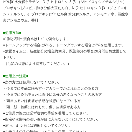
ピル]加水分解ケラチン、N-[2-ヒドロキシ-3-[3-（ジヒドロキシメチルシリル）
プロポキシ]プロピル]加水分解大豆たん白、N-[2-ヒドロキシ-3-[3-（ジヒドロキ
シメチルシリル）プロポキシ]プロピル]加水分解シルク、アンモニア水、炭酸水
素アンモニウム、香料
■使用方法■
○1剤と2剤の混合比は1：1で調合します。
○トーンアップする場合は6%を、トーンダウンする場合は2%を使用します。
○放置タイムは、新生部分の場合約30分、既染部分の場合20分間自然放置して
下さい。
（毛髪の状態により調整してください。）
■使用上の注意■
●次の方には使用しないでください。
・今までに本品に限らずヘアカラーでかぶれたことのある方
・今までに染毛中または直後に気分の悪くなったことのある方
・頭皮あるいは皮膚が敏感な状態になっている方
・頭、顔、首筋にはれもの、傷、皮膚病がある方
●ご使用の際には必ず適切な手袋を着用してください。
●薬液や洗髪時の洗い液が目に入らないようにしてください。
●眉毛、まつ毛には施術しないでください。
●お子さまの手の届かないところに保管してください。