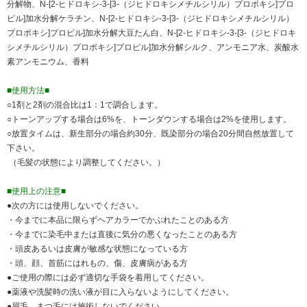
分解物、N-[2-ヒドロキシ-3-[3-（ジヒドロキシメチルシリル）プロポキシ]プロ
ピル]加水分解ケラチン、N-[2-ヒドロキシ-3-[3-（ジヒドロキシメチルシリル）
プロポキシ]プロピル]加水分解大豆たん白、N-[2-ヒドロキシ-3-[3-（ジヒドロキ
シメチルシリル）プロポキシ]プロピル]加水分解シルク、アンモニア水、炭酸水
素アンモニウム、香料
■使用方法■
○1剤と2剤の混合比は1：1で調合します。
○トーンアップする場合は6%を、トーンダウンする場合は2%を使用します。
○放置タイムは、新生部分の場合約30分、既染部分の場合20分間自然放置して
下さい。
（毛髪の状態により調整してください。）
■使用上の注意■
●次の方には使用しないでください。
・今までに本品に限らずヘアカラーでかぶれたことのある方
・今までに染毛中または直後に気分の悪くなったことのある方
・頭皮あるいは皮膚が敏感な状態になっている方
・頭、顔、首筋にはれもの、傷、皮膚病がある方
●ご使用の際には必ず適切な手袋を着用してください。
●薬液や洗髪時の洗い液が目に入らないようにしてください。
●眉毛、まつ毛には施術しないでください。