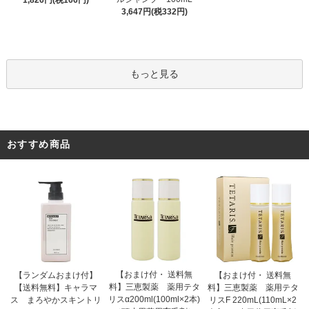
1,826円(税166円)
3,647円(税332円)
もっと見る
おすすめ商品
【おまけ付・ 送料無
【ランダムおまけ付】
【おまけ付・ 送料無
料】三恵製薬 薬用テタ
【送料無料】キャラマ
料】三恵製薬 薬用テタ
リスα200ml(100ml×2本)
ス まろやかスキントリ
リスF 220mL(110mL×2