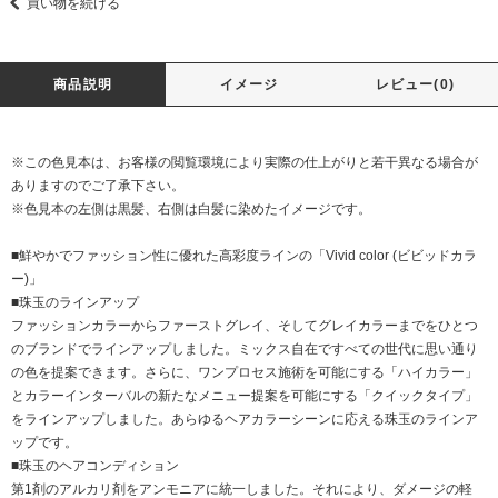
買い物を続ける
商品説明
イメージ
レビュー(0)
※この色見本は、お客様の閲覧環境により実際の仕上がりと若干異なる場合が
ありますのでご了承下さい。
※色見本の左側は黒髪、右側は白髪に染めたイメージです。
■鮮やかでファッション性に優れた高彩度ラインの「Vivid color (ビビッドカラ
ー)」
■珠玉のラインアップ
ファッションカラーからファーストグレイ、そしてグレイカラーまでをひとつ
のブランドでラインアップしました。ミックス自在ですべての世代に思い通り
の色を提案できます。さらに、ワンプロセス施術を可能にする「ハイカラー」
とカラーインターバルの新たなメニュー提案を可能にする「クイックタイプ」
をラインアップしました。あらゆるヘアカラーシーンに応える珠玉のラインア
ップです。
■珠玉のヘアコンディション
第1剤のアルカリ剤をアンモニアに統一しました。それにより、ダメージの軽