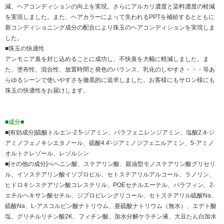
減、ヘアコンディションの向上を実現。さらにアルカリ濃度と染料濃度の軽減
を実現しました。また、ヘアカラーによって失われるPPTを補給するとともに
新コンディショニング成分の配合により珠玉のヘアコンディションを実現しま
した。
■珠玉の快適性
アンモニア臭を封じ込めることに成功し、不快臭を大幅に軽減しました。ま
た、塗布性、混合性、放置時間と発色のバランス、乳化のしやすさ・・・等あ
らゆるシーンで使いやすさを徹底的に追求しました。お客様にもサロン様にも
珠玉の快適性をお届けします。
■成分■
■[有効成分]硫酸トルエン-2.5-ジアミン、パラフェニレンジアミン、塩酸2.4-ジ
アミノフェノキシエタノール、硫酸4.4'-ジアミノジフェニルアミン、5-アミノ
オルトクレゾール、レゾルシン
■[その他の成分]べヘニン酸、ステアリン酸、親油型モノステアリン酸グリセリ
ル、イソステアリン酸イソプロピル、セトステアリルアルコール、ラノリン、
ヒドロキシステアリン酸コレステリル、POEセチルエーテル、パラフィン、2-
エチルヘキサン酸セチル、ジプロピレングリコール、セトステアリル硫酸Na、
硫酸Na、L-アスコルビン酸ナトリウム、亜硫酸ナトリウム（無水）、エデト酸
塩、グリチルリチン酸2K、フィチン酸、加水分解ケラチン液、大豆たん白加水