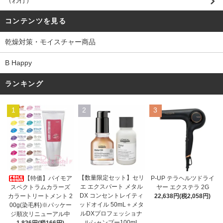
（わ行）
コンテンツを見る
乾燥対策・モイスチャー商品
B Happy
ランキング
1
2
3
【数量限定セット】セリ
【特価】パイモア
P-UP テラヘルツドライ
エ エクスパート メタル
スペクトラムカラーズ
ヤー エクステラ 2G
DX コンセントレイティ
カラートリートメント 2
22,638円(税2,058円)
ッドオイル 50mL＋メタ
00g(染毛料)※パッケー
ルDXプロフェッショナ
ジ順次リニューアル中
ルシャンプー100mL