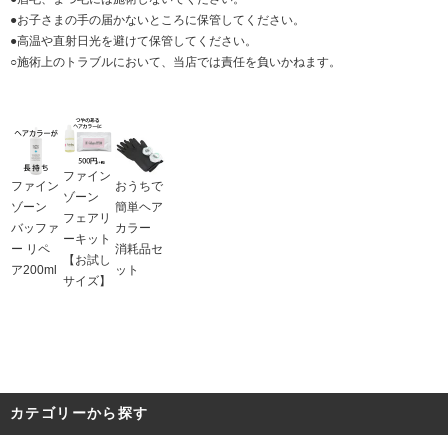
●お子さまの手の届かないところに保管してください。
●高温や直射日光を避けて保管してください。
○施術上のトラブルにおいて、当店では責任を負いかねます。
ファイン
ファイン
おうちで
ゾーン
ゾーン
簡単ヘア
フェアリ
バッファ
カラー
ーキット
ー リペ
消耗品セ
【お試し
ア200ml
ット
サイズ】
カテゴリーから探す