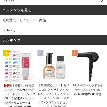
（わ行）
コンテンツを見る
乾燥対策・モイスチャー商品
B Happy
ランキング
1
2
3
【数量限定セット】セリ
【特価】パイモア
P-UP テラヘルツドライ
エ エクスパート メタル
スペクトラムカラーズ
ヤー エクステラ 2G
DX コンセントレイティ
カラートリートメント 2
22,638円(税2,058円)
ッドオイル 50mL＋メタ
00g(染毛料)※パッケー
ルDXプロフェッショナ
ジ順次リニューアル中
ルシャンプー100mL