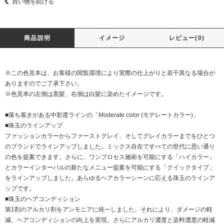
買い物を続ける
商品説明
イメージ
レビュー(0)
※この色見本は、お客様の閲覧環境により実際の仕上がりと若干異なる場合が
ありますのでご了承下さい。
※色見本の左側は黒髪、右側は白髪に染めたイメージです。
■落ち着きがある中彩度ラインの「Moderate color (モデレートカラー)」
■珠玉のラインアップ
ファッションカラーからファーストグレイ、そしてグレイカラーまでをひとつ
のブランドでラインアップしました。ミックス自在ですべての世代に思い通り
の色を提案できます。さらに、ワンプロセス施術を可能にする「ハイカラー」
とカラーインターバルの新たなメニュー提案を可能にする「クイックタイプ」
をラインアップしました。あらゆるヘアカラーシーンに応える珠玉のラインア
ップです。
■珠玉のヘアコンディション
第1剤のアルカリ剤をアンモニアに統一しました。それにより、ダメージの軽
減、ヘアコンディションの向上を実現。さらにアルカリ濃度と染料濃度の軽減