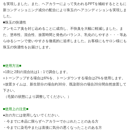
を実現しました。また、ヘアカラーによって失われるPPTを補給するとともに
新コンディショニング成分の配合により珠玉のヘアコンディションを実現しま
した。
■珠玉の快適性
アンモニア臭を封じ込めることに成功し、不快臭を大幅に軽減しました。ま
た、塗布性、混合性、放置時間と発色のバランス、乳化のしやすさ・・・等あ
らゆるシーンで使いやすさを徹底的に追求しました。お客様にもサロン様にも
珠玉の快適性をお届けします。
■使用方法■
○1剤と2剤の混合比は1：1で調合します。
○トーンアップする場合は6%を、トーンダウンする場合は2%を使用します。
○放置タイムは、新生部分の場合約30分、既染部分の場合20分間自然放置して
下さい。
（毛髪の状態により調整してください。）
■使用上の注意■
●次の方には使用しないでください。
・今までに本品に限らずヘアカラーでかぶれたことのある方
・今までに染毛中または直後に気分の悪くなったことのある方