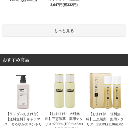
1,826円(税166円)
3,647円(税332円)
もっと見る
おすすめ商品
【おまけ付・ 送料無
【ランダムおまけ付】
【おまけ付・ 送料無
料】三恵製薬 薬用テタ
【送料無料】キャラマ
料】三恵製薬 薬用テタ
リスα200ml(100ml×2本)
ス まろやかスキントリ
リスF 220mL(110mL×2