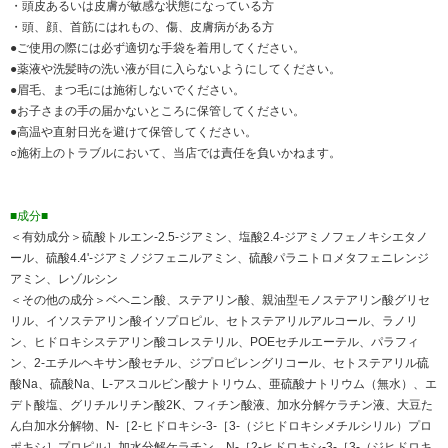
・頭皮あるいは皮膚が敏感な状態になっている方
・頭、顔、首筋にはれもの、傷、皮膚病がある方
●ご使用の際には必ず適切な手袋を着用してください。
●薬液や洗髪時の洗い液が目に入らないようにしてください。
●眉毛、まつ毛には施術しないでください。
●お子さまの手の届かないところに保管してください。
●高温や直射日光を避けて保管してください。
○施術上のトラブルにおいて、当店では責任を負いかねます。
■成分■
＜有効成分＞硫酸トルエン-2.5-ジアミン、塩酸2.4-ジアミノフェノキシエタノ
ール、硫酸4.4'-ジアミノジフェニルアミン、硫酸パラニトロメタフェニレンジ
アミン、レゾルシン
＜その他の成分＞ベヘニン酸、ステアリン酸、親油型モノステアリン酸グリセ
リル、イソステアリン酸イソプロピル、セトステアリルアルコール、ラノリ
ン、ヒドロキシステアリン酸コレステリル、POEセチルエーテル、パラフィ
ン、2-エチルヘキサン酸セチル、ジプロピレングリコール、セトステアリル硫
酸Na、硫酸Na、L-アスコルビン酸ナトリウム、亜硫酸ナトリウム（無水）、エ
デト酸塩、グリチルリチン酸2K、フィチン酸液、加水分解ケラチン液、大豆た
ん白加水分解物、N-［2-ヒドロキシ-3-［3-（ジヒドロキシメチルシリル）プロ
ポキシ］プロピル］加水分解ケラチン、N-［2-ヒドロキシ-3-［3-（ジヒドロキ