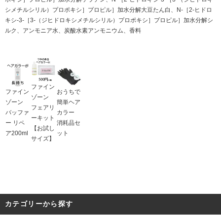
シメチルシリル）プロポキシ］プロピル］加水分解大豆たん白、N-［2-ヒドロ
キシ-3-［3-（ジヒドロキシメチルシリル）プロポキシ］プロピル］加水分解シ
ルク、アンモニア水、炭酸水素アンモニウム、香料
ファイン
ファイン
おうちで
ゾーン
ゾーン
簡単ヘア
フェアリ
バッファ
カラー
ーキット
ー リペ
消耗品セ
【お試し
ア200ml
ット
サイズ】
カテゴリーから探す