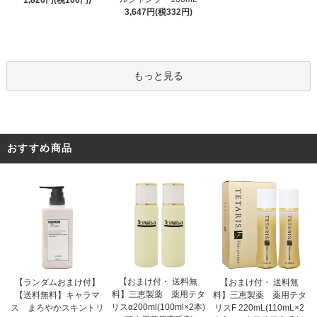
1,826円(税166円)
3,647円(税332円)
もっと見る
おすすめ商品
【おまけ付・ 送料無
【ランダムおまけ付】
【おまけ付・ 送料無
料】三恵製薬 薬用テタ
【送料無料】キャラマ
料】三恵製薬 薬用テタ
リスα200ml(100ml×2本)
ス まろやかスキントリ
リスF 220mL(110mL×2