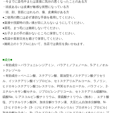
・今までに染毛中または直後に気分の悪くなったことのある方
・頭皮あるいは皮膚が敏感な状態になっている方
・頭、顔、首筋にはれもの、傷、皮膚病がある方
●ご使用の際には必ず適切な手袋を着用してください。
●薬液や洗髪時の洗い液が目に入らないようにしてください。
●眉毛、まつ毛には施術しないでください。
●お子さまの手の届かないところに保管してください。
●高温や直射日光を避けて保管してください。
○施術上のトラブルにおいて、当店では責任を負いかねます。
■成分■
＜有効成分＞パラフェニレンジアミン、パラアミノフェノール、5-アミノオル
トクレゾール
＜有効成分＞ベヘニン酸、ステアリン酸、親油型モノステアリン酸グリセリ
ル、イソステアリン酸イソプロピル、セトステアリルアルコール、ラノリン、
ヒドロキシステアリン酸コレステリル、POEセチルエーテル、パラフィン、2-
エチルヘキサン酸セチル、ジプロピレングリコール、セトステアリル硫酸Na、
硫酸Na、L-アスコルビン酸ナトリウム、亜硫酸ナトリウム（無水）、エデト酸
塩、グリチルリチン酸2K、加水分解ケラチン液、大豆たん白加水分解物、N-
［2-ヒドロキシ-3-［3-（ジヒドロキシメチルシリル）プロポキシ］プロピル］
加水分解ケラチン、N-［2-ヒドロキシ-3-［3-（ジヒドロキシメチルシリル）プ