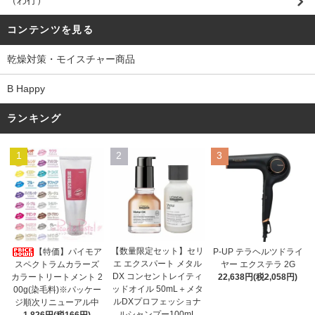
（わ行）
コンテンツを見る
乾燥対策・モイスチャー商品
B Happy
ランキング
1
2
3
【数量限定セット】セリ
【特価】パイモア
P-UP テラヘルツドライ
エ エクスパート メタル
スペクトラムカラーズ
ヤー エクステラ 2G
DX コンセントレイティ
カラートリートメント 2
22,638円(税2,058円)
ッドオイル 50mL＋メタ
00g(染毛料)※パッケー
ルDXプロフェッショナ
ジ順次リニューアル中
ルシャンプー100mL