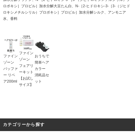
ロポキシ］プロピル］加水分解大豆たん白、N-［2-ヒドロキシ-3-［3-（ジヒド
ロキシメチルシリル）プロポキシ］プロピル］加水分解シルク、アンモニア
水、香料
ファイン
ファイン
おうちで
ゾーン
ゾーン
簡単ヘア
フェアリ
バッファ
カラー
ーキット
ー リペ
消耗品セ
【お試し
ア200ml
ット
サイズ】
カテゴリーから探す