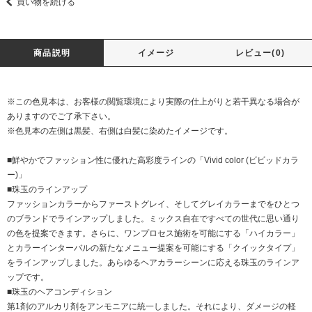
買い物を続ける
商品説明
イメージ
レビュー(0)
※この色見本は、お客様の閲覧環境により実際の仕上がりと若干異なる場合が
ありますのでご了承下さい。
※色見本の左側は黒髪、右側は白髪に染めたイメージです。
■鮮やかでファッション性に優れた高彩度ラインの「Vivid color (ビビッドカラ
ー)」
■珠玉のラインアップ
ファッションカラーからファーストグレイ、そしてグレイカラーまでをひとつ
のブランドでラインアップしました。ミックス自在ですべての世代に思い通り
の色を提案できます。さらに、ワンプロセス施術を可能にする「ハイカラー」
とカラーインターバルの新たなメニュー提案を可能にする「クイックタイプ」
をラインアップしました。あらゆるヘアカラーシーンに応える珠玉のラインア
ップです。
■珠玉のヘアコンディション
第1剤のアルカリ剤をアンモニアに統一しました。それにより、ダメージの軽