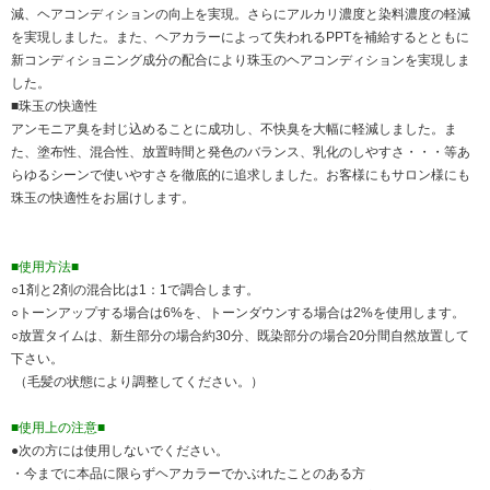
減、ヘアコンディションの向上を実現。さらにアルカリ濃度と染料濃度の軽減
を実現しました。また、ヘアカラーによって失われるPPTを補給するとともに
新コンディショニング成分の配合により珠玉のヘアコンディションを実現しま
した。
■珠玉の快適性
アンモニア臭を封じ込めることに成功し、不快臭を大幅に軽減しました。ま
た、塗布性、混合性、放置時間と発色のバランス、乳化のしやすさ・・・等あ
らゆるシーンで使いやすさを徹底的に追求しました。お客様にもサロン様にも
珠玉の快適性をお届けします。
■使用方法■
○1剤と2剤の混合比は1：1で調合します。
○トーンアップする場合は6%を、トーンダウンする場合は2%を使用します。
○放置タイムは、新生部分の場合約30分、既染部分の場合20分間自然放置して
下さい。
（毛髪の状態により調整してください。）
■使用上の注意■
●次の方には使用しないでください。
・今までに本品に限らずヘアカラーでかぶれたことのある方