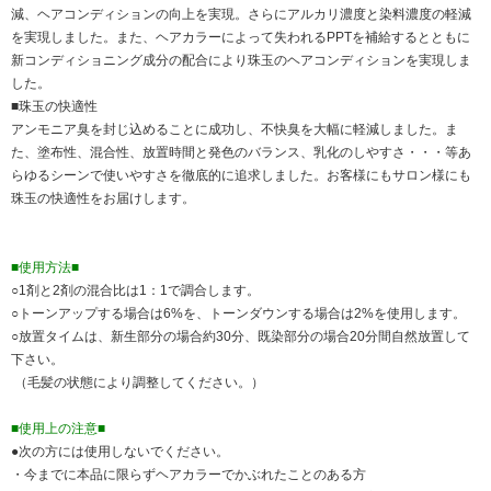
減、ヘアコンディションの向上を実現。さらにアルカリ濃度と染料濃度の軽減
を実現しました。また、ヘアカラーによって失われるPPTを補給するとともに
新コンディショニング成分の配合により珠玉のヘアコンディションを実現しま
した。
■珠玉の快適性
アンモニア臭を封じ込めることに成功し、不快臭を大幅に軽減しました。ま
た、塗布性、混合性、放置時間と発色のバランス、乳化のしやすさ・・・等あ
らゆるシーンで使いやすさを徹底的に追求しました。お客様にもサロン様にも
珠玉の快適性をお届けします。
■使用方法■
○1剤と2剤の混合比は1：1で調合します。
○トーンアップする場合は6%を、トーンダウンする場合は2%を使用します。
○放置タイムは、新生部分の場合約30分、既染部分の場合20分間自然放置して
下さい。
（毛髪の状態により調整してください。）
■使用上の注意■
●次の方には使用しないでください。
・今までに本品に限らずヘアカラーでかぶれたことのある方