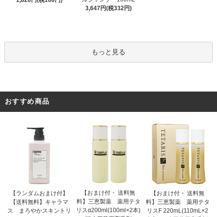
1,826円(税166円)
3,647円(税332円)
もっと見る
おすすめ商品
【おまけ付・ 送料無
【ランダムおまけ付】
【おまけ付・ 送料無
料】三恵製薬 薬用テタ
【送料無料】キャラマ
料】三恵製薬 薬用テタ
リスα200ml(100ml×2本)
ス まろやかスキントリ
リスF 220mL(110mL×2