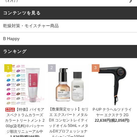
（わ行）
コンテンツを見る
乾燥対策・モイスチャー商品
B Happy
ランキング
1
2
3
【数量限定セット】セリ
【特価】パイモア
P-UP テラヘルツドライ
エ エクスパート メタル
スペクトラムカラーズ
ヤー エクステラ 2G
DX コンセントレイティ
カラートリートメント 2
22,638円(税2,058円)
ッドオイル 50mL＋メタ
00g(染毛料)※パッケー
ルDXプロフェッショナ
ジ順次リニューアル中
ルシャンプー100mL