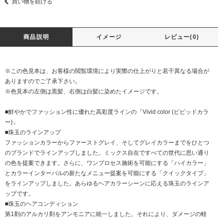
買い物を続ける
商品説明
イメージ
レビュー(0)
※この色見本は、お客様の閲覧環境により実際の仕上がりと若干異なる場合が
ありますのでご了承下さい。
※色見本の左側は黒髪、右側は白髪に染めたイメージです。
■鮮やかでファッション性に優れた高彩度ラインの「Vivid color (ビビッドカラ
ー)」
■珠玉のラインアップ
ファッションカラーからファーストグレイ、そしてグレイカラーまでをひとつ
のブランドでラインアップしました。ミックス自在ですべての世代に思い通り
の色を提案できます。さらに、ワンプロセス施術を可能にする「ハイカラー」
とカラーインターバルの新たなメニュー提案を可能にする「クイックタイプ」
をラインアップしました。あらゆるヘアカラーシーンに応える珠玉のラインア
ップです。
■珠玉のヘアコンディション
第1剤のアルカリ剤をアンモニアに統一しました。それにより、ダメージの軽