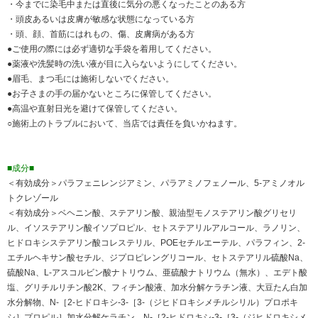
・今までに染毛中または直後に気分の悪くなったことのある方
・頭皮あるいは皮膚が敏感な状態になっている方
・頭、顔、首筋にはれもの、傷、皮膚病がある方
●ご使用の際には必ず適切な手袋を着用してください。
●薬液や洗髪時の洗い液が目に入らないようにしてください。
●眉毛、まつ毛には施術しないでください。
●お子さまの手の届かないところに保管してください。
●高温や直射日光を避けて保管してください。
○施術上のトラブルにおいて、当店では責任を負いかねます。
■成分■
＜有効成分＞パラフェニレンジアミン、パラアミノフェノール、5-アミノオル
トクレゾール
＜有効成分＞ベヘニン酸、ステアリン酸、親油型モノステアリン酸グリセリ
ル、イソステアリン酸イソプロピル、セトステアリルアルコール、ラノリン、
ヒドロキシステアリン酸コレステリル、POEセチルエーテル、パラフィン、2-
エチルヘキサン酸セチル、ジプロピレングリコール、セトステアリル硫酸Na、
硫酸Na、L-アスコルビン酸ナトリウム、亜硫酸ナトリウム（無水）、エデト酸
塩、グリチルリチン酸2K、フィチン酸液、加水分解ケラチン液、大豆たん白加
水分解物、N-［2-ヒドロキシ-3-［3-（ジヒドロキシメチルシリル）プロポキ
シ］プロピル］加水分解ケラチン、N-［2-ヒドロキシ-3-［3-（ジヒドロキシメ