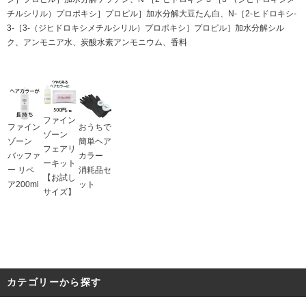
チルシリル）プロポキシ］プロピル］加水分解大豆たん白、N-［2-ヒドロキシ-
3-［3-（ジヒドロキシメチルシリル）プロポキシ］プロピル］加水分解シル
ク、アンモニア水、炭酸水素アンモニウム、香料
ファイン
ファイン
おうちで
ゾーン
ゾーン
簡単ヘア
フェアリ
バッファ
カラー
ーキット
ー リペ
消耗品セ
【お試し
ア200ml
ット
サイズ】
カテゴリーから探す