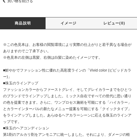
買い物を続ける
商品説明
イメージ
レビュー(0)
※この色見本は、お客様の閲覧環境により実際の仕上がりと若干異なる場合が
ありますのでご了承下さい。
※色見本の左側は黒髪、右側は白髪に染めたイメージです。
■鮮やかでファッション性に優れた高彩度ラインの「Vivid color (ビビッドカラ
ー)」
■珠玉のラインアップ
ファッションカラーからファーストグレイ、そしてグレイカラーまでをひとつ
のブランドでラインアップしました。ミックス自在ですべての世代に思い通り
の色を提案できます。さらに、ワンプロセス施術を可能にする「ハイカラー」
とカラーインターバルの新たなメニュー提案を可能にする「クイックタイプ」
をラインアップしました。あらゆるヘアカラーシーンに応える珠玉のラインア
ップです。
■珠玉のヘアコンディション
第1剤のアルカリ剤をアンモニアに統一しました。それにより、ダメージの軽