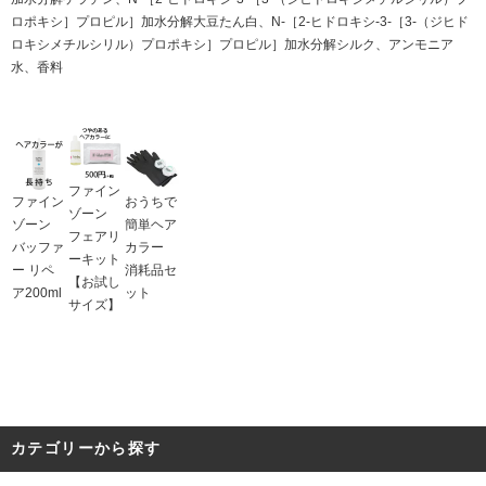
ロポキシ］プロピル］加水分解大豆たん白、N-［2-ヒドロキシ-3-［3-（ジヒド
ロキシメチルシリル）プロポキシ］プロピル］加水分解シルク、アンモニア
水、香料
ファイン
ファイン
おうちで
ゾーン
ゾーン
簡単ヘア
フェアリ
バッファ
カラー
ーキット
ー リペ
消耗品セ
【お試し
ア200ml
ット
サイズ】
カテゴリーから探す