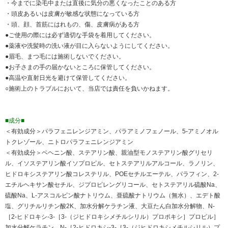
・今までに染毛中または直後に気分の悪くなったことのある方
・頭皮あるいは皮膚が敏感な状態になっている方
・頭、顔、首筋にはれもの、傷、皮膚病がある方
●ご使用の際には必ず適切な手袋を着用してください。
●薬液や洗髪時の洗い液が目に入らないようにしてください。
●眉毛、まつ毛には施術しないでください。
●お子さまの手の届かないところに保管してください。
●高温や直射日光を避けて保管してください。
○施術上のトラブルにおいて、当店では責任を負いかねます。
■成分■
＜有効成分＞パラフェニレンジアミン、パラアミノフェノール、5-アミノオル
トクレゾール、ニトロパラフェニレンジアミン
＜有効成分＞ベヘニン酸、ステアリン酸、親油型モノステアリン酸グリセリ
ル、イソステアリン酸イソプロピル、セトステアリルアルコール、ラノリン、
ヒドロキシステアリン酸コレステリル、POEセチルエーテル、パラフィン、2-
エチルヘキサン酸セチル、ジプロピレングリコール、セトステアリル硫酸Na、
硫酸Na、L-アスコルビン酸ナトリウム、亜硫酸ナトリウム（無水）、エデト酸
塩、グリチルリチン酸2K、加水分解ケラチン液、大豆たん白加水分解物、N-
［2-ヒドロキシ-3-［3-（ジヒドロキシメチルシリル）プロポキシ］プロピル］
加水分解ケラチン、N-［2-ヒドロキシ-3-［3-（ジヒドロキシメチルシリル）プ