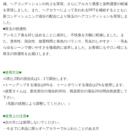
減、ヘアコンディションの向上を実現。さらにアルカリ濃度と染料濃度の軽減
を実現しました。また、ヘアカラーによって失われるPPTを補給するとともに
新コンディショニング成分の配合により珠玉のヘアコンディションを実現しま
した。
■珠玉の快適性
アンモニア臭を封じ込めることに成功し、不快臭を大幅に軽減しました。ま
た、塗布性、混合性、放置時間と発色のバランス、乳化のしやすさ・・・等あ
らゆるシーンで使いやすさを徹底的に追求しました。お客様にもサロン様にも
珠玉の快適性をお届けします。
■使用方法■
○1剤と2剤の混合比は1：1で調合します。
○トーンアップする場合は6%を、トーンダウンする場合は2%を使用します。
○放置タイムは、新生部分の場合約30分、既染部分の場合20分間自然放置して
下さい。
（毛髪の状態により調整してください。）
■使用上の注意■
●次の方には使用しないでください。
・今までに本品に限らずヘアカラーでかぶれたことのある方