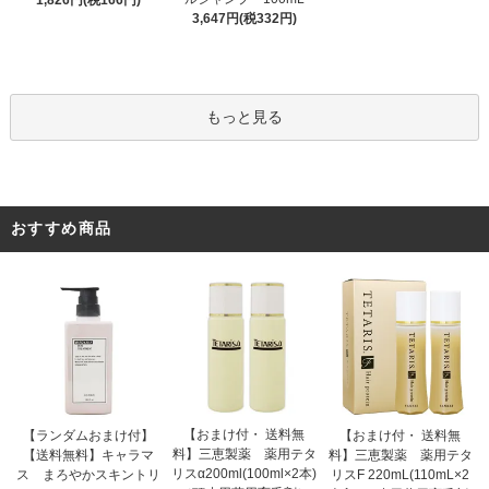
1,826円(税166円)
3,647円(税332円)
もっと見る
おすすめ商品
【おまけ付・ 送料無
【ランダムおまけ付】
【おまけ付・ 送料無
料】三恵製薬 薬用テタ
【送料無料】キャラマ
料】三恵製薬 薬用テタ
リスα200ml(100ml×2本)
ス まろやかスキントリ
リスF 220mL(110mL×2