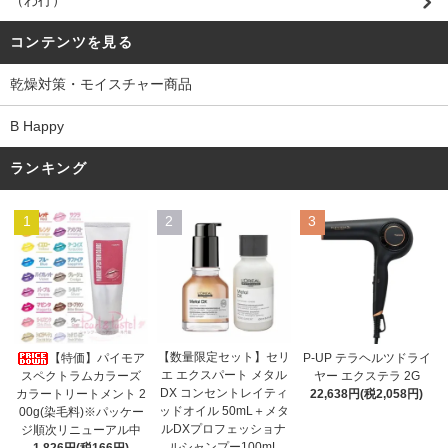
（わ行）
コンテンツを見る
乾燥対策・モイスチャー商品
B Happy
ランキング
1
2
3
【数量限定セット】セリ
【特価】パイモア
P-UP テラヘルツドライ
エ エクスパート メタル
スペクトラムカラーズ
ヤー エクステラ 2G
DX コンセントレイティ
カラートリートメント 2
22,638円(税2,058円)
ッドオイル 50mL＋メタ
00g(染毛料)※パッケー
ルDXプロフェッショナ
ジ順次リニューアル中
ルシャンプー100mL