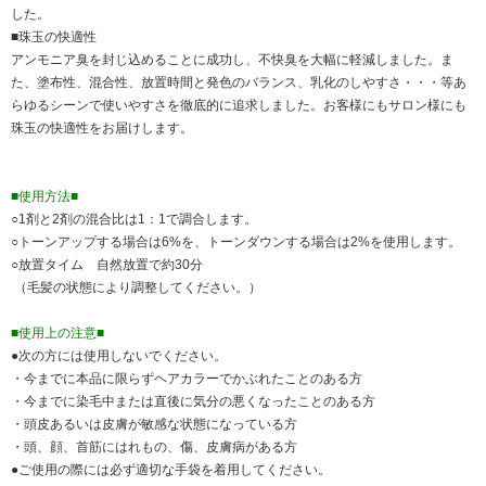
した。
■珠玉の快適性
アンモニア臭を封じ込めることに成功し、不快臭を大幅に軽減しました。ま
た、塗布性、混合性、放置時間と発色のバランス、乳化のしやすさ・・・等あ
らゆるシーンで使いやすさを徹底的に追求しました。お客様にもサロン様にも
珠玉の快適性をお届けします。
■使用方法■
○1剤と2剤の混合比は1：1で調合します。
○トーンアップする場合は6%を、トーンダウンする場合は2%を使用します。
○放置タイム 自然放置で約30分
（毛髪の状態により調整してください。）
■使用上の注意■
●次の方には使用しないでください。
・今までに本品に限らずヘアカラーでかぶれたことのある方
・今までに染毛中または直後に気分の悪くなったことのある方
・頭皮あるいは皮膚が敏感な状態になっている方
・頭、顔、首筋にはれもの、傷、皮膚病がある方
●ご使用の際には必ず適切な手袋を着用してください。