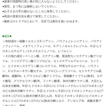
●薬液や洗髪時の洗い液が目に入らないようにしてください。
●眉毛、まつ毛には施術しないでください。
●お子さまの手の届かないところに保管してください。
●高温や直射日光を避けて保管してください。
○施術上のトラブルにおいて、当店では責任を負いかねます。
■成分■
＜有効成分＞硫酸トルエン-2.5-ジアミン、パラフェニレンジアミン、パラアミ
ノフェノール、メタアミノフェノール、5-アミノオルトクレゾール、5-(2-ヒド
ロキシエチルアミノ)-2-メチルフェノール、レゾルシン
＜その他の成分＞ベヘニン酸、ステアリン酸、親油型モノステアリン酸グリセ
リル、イソステアリン酸イソプロピル、セトステアリルアルコール、ラノリ
ン、ヒドロキシステアリン酸コレステリル、POEセチルエーテル、パラフィ
ン、2-エチルヘキサン酸セチル、ジプロピレングリコール、セトステアリル硫
酸Na、硫酸Na、L-アスコルビン酸ナトリウム、亜硫酸ナトリウム(無水)、エデ
ト酸塩、グリチルリチン酸2K、フィチン酸液、加水分解ケラチン液、大豆たん
白加水分解物、N-[2-ヒドロキシ-3-[3-(ジヒドロキシメチルシリル)プロポキシ]プ
ロピル]加水分解ケラチン、N-[2-ヒドロキシ-3-[3-(ジヒドロキシメチルシリル)プ
ロポキシ]プロピル]加水分解大豆たん白、N-[2-ヒドロキシ-3-[3-(ジヒドロキシメ
チルシリル)プロポキシ]プロピル]加水分解シルク、アンモニア水、炭酸水素ア
ンモニウム、香料