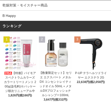
乾燥対策・モイスチャー商品
B Happy
ランキング
1
2
3
【数量限定セット】セリ
【特価】パイモア
P-UP テラヘルツドライ
エ エクスパート メタル
スペクトラムカラーズ
ヤー エクステラ 2G
DX コンセントレイティ
カラートリートメント 2
22,638円(税2,058円)
ッドオイル 50mL＋メタ
00g(染毛料)※パッケー
ルDXプロフェッショナ
ジ順次リニューアル中
ルシャンプー100mL
1,826円(税166円)
3,647円(税332円)