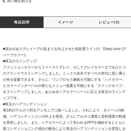
買い物を続ける
商品説明
イメージ
レビュー(0)
■深みがありグレイヘアの染まりを向上させた低彩度ラインの「Deep color (デ
ィープカラー)」
■珠玉のラインアップ
ファッションカラーからファーストグレイ、そしてグレイカラーまでをひとつ
のブランドでラインアップしました。ミックス自在ですべての世代に思い通り
の色を提案できます。さらに、ワンプロセス施術を可能にする「ハイカラー」
とカラーインターバルの新たなメニュー提案を可能にする「クイックタイプ」
をラインアップしました。あらゆるヘアカラーシーンに応える珠玉のラインア
ップです。
■珠玉のヘアコンディション
第1剤のアルカリ剤をアンモニアに統一しました。それにより、ダメージの軽
減、ヘアコンディションの向上を実現。さらにアルカリ濃度と染料濃度の軽減
を実現しました。また、ヘアカラーによって失われるPPTを補給するとともに
新コンディショニング成分の配合により珠玉のヘアコンディションを実現しま