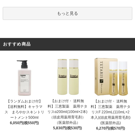
もっと見る
おすすめ商品
【おまけ付・ 送料無
【ランダムおまけ付】
【おまけ付・ 送料無
料】三恵製薬 薬用テタ
【送料無料】キャラマ
料】三恵製薬 薬用テタ
リスα200ml(100ml×2本)
ス まろやかスキントリ
リスF 220mL(110mL×2
（頭皮用薬用育毛剤）
ートメント500ml
本入)(頭皮用薬用育毛剤)
（医薬部外品）
6,050円(税550円)
(医薬部外品)
5,830円(税530円)
6,270円(税570円)