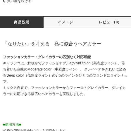
買い物を続ける
商品説明
イメージ
レビュー(0)
「なりたい」を叶える 私に似合うヘアカラー
ファッションカラー・グレイカラーの区別なく対応可能
キャラデコは、鮮やかでファッショナブルなVivid color（高彩度ライン）、落
ち着いた色味のModerate color（中彩度ライン）、 グレイヘアをきれいに染め
るDeep color（低彩度ライン）の3つのラインをひとつのブランドにラインナッ
プ。
ミックス自在で、ファッションカラーからファーストグレイカラー、グレイカ
ラーに対応できる幅広いヘアカラーを実現しました。
■使用方法■
○1剤と2剤の混合比は1：1で調合します。