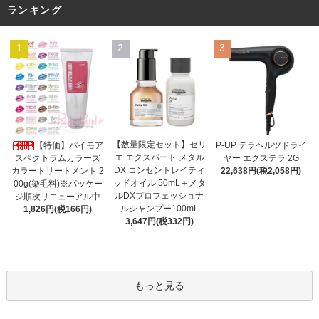
ランキング
1
2
3
【数量限定セット】セリ
【特価】パイモア
P-UP テラヘルツドライ
エ エクスパート メタル
スペクトラムカラーズ
ヤー エクステラ 2G
DX コンセントレイティ
カラートリートメント 2
22,638円(税2,058円)
ッドオイル 50mL＋メタ
00g(染毛料)※パッケー
ルDXプロフェッショナ
ジ順次リニューアル中
ルシャンプー100mL
1,826円(税166円)
3,647円(税332円)
もっと見る