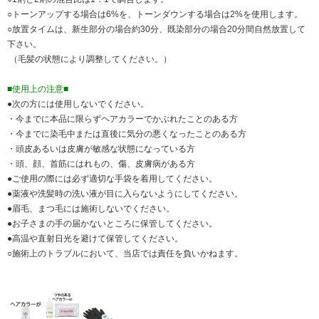
○トーンアップする場合は6%を、トーンダウンする場合は2%を使用します。
○放置タイムは、新生部分の場合約30分、既染部分の場合20分間自然放置して
下さい。
（毛髪の状態により調整してください。）
■使用上の注意■
●次の方には使用しないでください。
・今までに本品に限らずヘアカラーでかぶれたことのある方
・今までに染毛中または直後に気分の悪くなったことのある方
・頭皮あるいは皮膚が敏感な状態になっている方
・頭、顔、首筋にはれもの、傷、皮膚病がある方
●ご使用の際には必ず適切な手袋を着用してください。
●薬液や洗髪時の洗い液が目に入らないようにしてください。
●眉毛、まつ毛には施術しないでください。
●お子さまの手の届かないところに保管してください。
●高温や直射日光を避けて保管してください。
○施術上のトラブルにおいて、当店では責任を負いかねます。