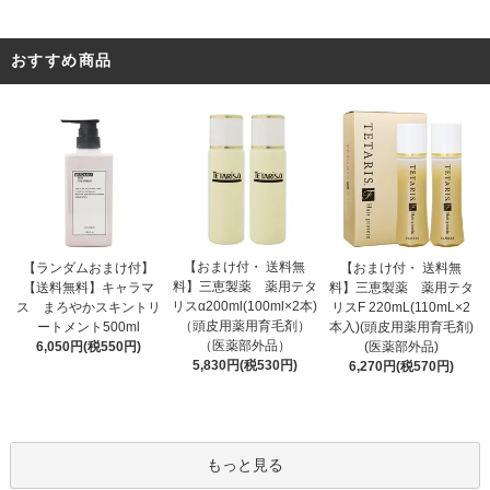
おすすめ商品
【おまけ付・ 送料無
【ランダムおまけ付】
【おまけ付・ 送料無
料】三恵製薬 薬用テタ
【送料無料】キャラマ
料】三恵製薬 薬用テタ
リスα200ml(100ml×2本)
ス まろやかスキントリ
リスF 220mL(110mL×2
（頭皮用薬用育毛剤）
ートメント500ml
本入)(頭皮用薬用育毛剤)
（医薬部外品）
6,050円(税550円)
(医薬部外品)
5,830円(税530円)
6,270円(税570円)
もっと見る