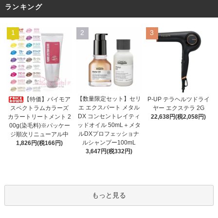
ランキング
1
2
3
【数量限定セット】セリ
【特価】パイモア
P-UP テラヘルツドライ
エ エクスパート メタル
スペクトラムカラーズ
ヤー エクステラ 2G
DX コンセントレイティ
カラートリートメント 2
22,638円(税2,058円)
ッドオイル 50mL＋メタ
00g(染毛料)※パッケー
ルDXプロフェッショナ
ジ順次リニューアル中
ルシャンプー100mL
1,826円(税166円)
3,647円(税332円)
もっと見る