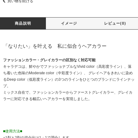
買い物を続ける
商品説明
イメージ
レビュー(0)
「なりたい」を叶える 私に似合うヘアカラー
ファッションカラー・グレイカラーの区別なく対応可能
キャラデコは、鮮やかでファッショナブルなVivid color（高彩度ライン）、落
ち着いた色味のModerate color（中彩度ライン）、 グレイヘアをきれいに染め
るDeep color（低彩度ライン）の3つのラインをひとつのブランドにラインナッ
プ。
ミックス自在で、ファッションカラーからファーストグレイカラー、グレイカ
ラーに対応できる幅広いヘアカラーを実現しました。
■使用方法■
○1剤と2剤の混合比は1：1で調合します。