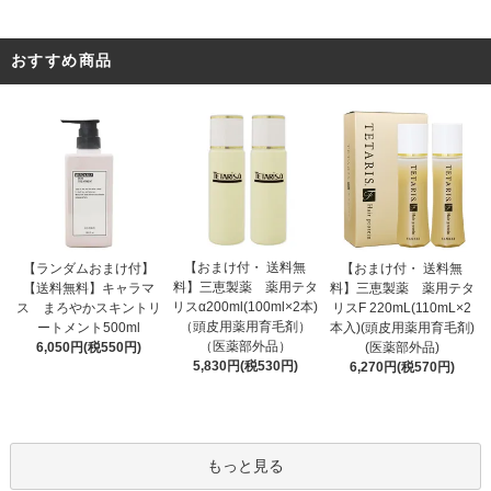
おすすめ商品
【おまけ付・ 送料無
【ランダムおまけ付】
【おまけ付・ 送料無
料】三恵製薬 薬用テタ
【送料無料】キャラマ
料】三恵製薬 薬用テタ
リスα200ml(100ml×2本)
ス まろやかスキントリ
リスF 220mL(110mL×2
（頭皮用薬用育毛剤）
ートメント500ml
本入)(頭皮用薬用育毛剤)
（医薬部外品）
6,050円(税550円)
(医薬部外品)
5,830円(税530円)
6,270円(税570円)
もっと見る