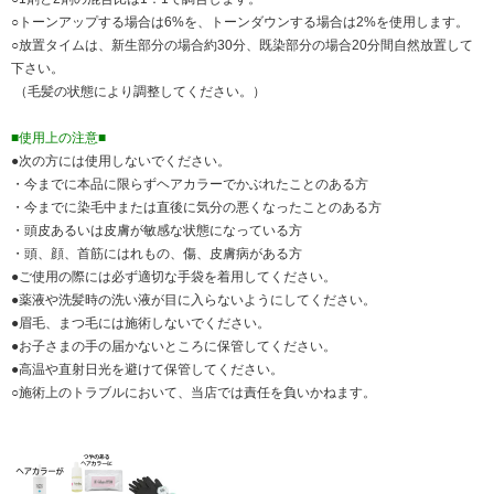
○トーンアップする場合は6%を、トーンダウンする場合は2%を使用します。
○放置タイムは、新生部分の場合約30分、既染部分の場合20分間自然放置して
下さい。
（毛髪の状態により調整してください。）
■使用上の注意■
●次の方には使用しないでください。
・今までに本品に限らずヘアカラーでかぶれたことのある方
・今までに染毛中または直後に気分の悪くなったことのある方
・頭皮あるいは皮膚が敏感な状態になっている方
・頭、顔、首筋にはれもの、傷、皮膚病がある方
●ご使用の際には必ず適切な手袋を着用してください。
●薬液や洗髪時の洗い液が目に入らないようにしてください。
●眉毛、まつ毛には施術しないでください。
●お子さまの手の届かないところに保管してください。
●高温や直射日光を避けて保管してください。
○施術上のトラブルにおいて、当店では責任を負いかねます。