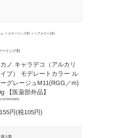
ーム
>
カラーリング剤
>
ヘアカラー1剤
ラーリング剤
カノ キャラデコ（アルカリ
イプ） モデレートカラー ル
ーグレージュM11(RGG／m)
0g 【医薬部外品】
N-CD-RGGM11
,155円(税105円)
購入数