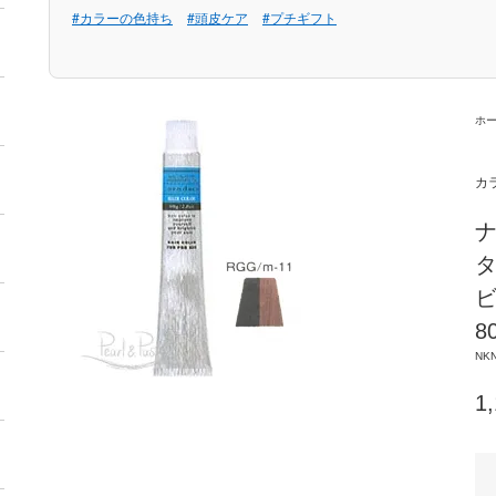
#カラーの色持ち
#頭皮ケア
#プチギフト
ホ
カ
ナ
タ
ビ
8
NK
1