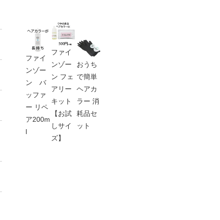
ファイ
ファイ
ンゾー
おうち
ンゾー
ン フェ
で簡単
ン バ
アリー
ヘアカ
ッファ
キット
ラー 消
ー リペ
【お試
耗品セ
ア200m
しサイ
ット
l
ズ】