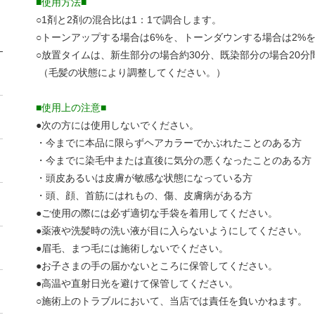
■使用方法■
○1剤と2剤の混合比は1：1で調合します。
○トーンアップする場合は6%を、トーンダウンする場合は2%
○放置タイムは、新生部分の場合約30分、既染部分の場合20
（毛髪の状態により調整してください。）
■使用上の注意■
●次の方には使用しないでください。
・今までに本品に限らずヘアカラーでかぶれたことのある方
・今までに染毛中または直後に気分の悪くなったことのある方
・頭皮あるいは皮膚が敏感な状態になっている方
・頭、顔、首筋にはれもの、傷、皮膚病がある方
●ご使用の際には必ず適切な手袋を着用してください。
●薬液や洗髪時の洗い液が目に入らないようにしてください。
●眉毛、まつ毛には施術しないでください。
●お子さまの手の届かないところに保管してください。
●高温や直射日光を避けて保管してください。
○施術上のトラブルにおいて、当店では責任を負いかねます。