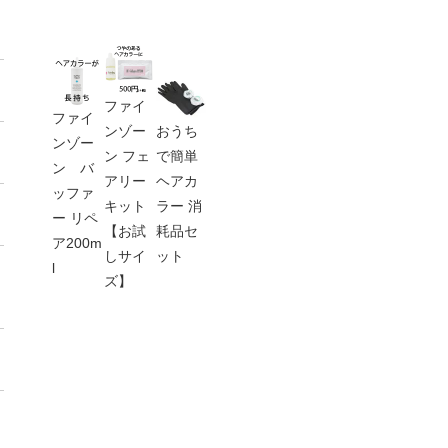
ファイ
ファイ
ンゾー
おうち
ンゾー
ン フェ
で簡単
ン バ
アリー
ヘアカ
ッファ
キット
ラー 消
ー リペ
【お試
耗品セ
ア200m
しサイ
ット
l
ズ】