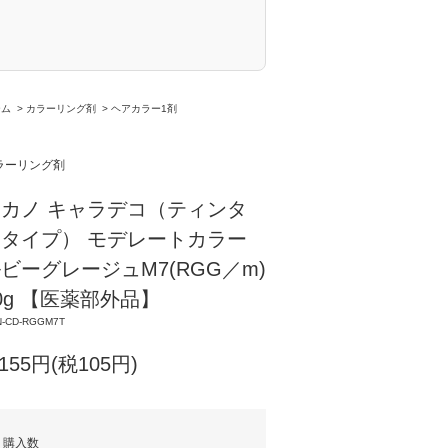
ーム
>
カラーリング剤
>
ヘアカラー1剤
ラーリング剤
カノ キャラデコ（ティンタ
タイプ） モデレートカラー
ビーグレージュM7(RGG／m)
0g 【医薬部外品】
N-CD-RGGM7T
,155円(税105円)
購入数