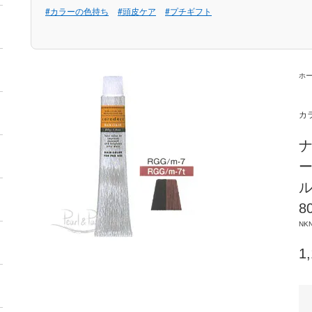
#カラーの色持ち
#頭皮ケア
#プチギフト
ホ
カ
ナ
ー
ル
8
NK
1