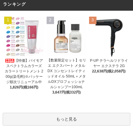
ランキング
1
2
3
【数量限定セット】セリ
【特価】パイモア
P-UP テラヘルツドライ
エ エクスパート メタル
スペクトラムカラーズ
ヤー エクステラ 2G
DX コンセントレイティ
カラートリートメント 2
22,638円(税2,058円)
ッドオイル 50mL＋メタ
00g(染毛料)※パッケー
ルDXプロフェッショナ
ジ順次リニューアル中
ルシャンプー100mL
1,826円(税166円)
3,647円(税332円)
もっと見る