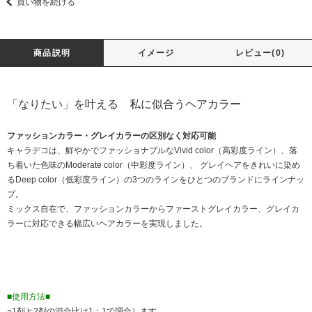
買い物を続ける
商品説明
イメージ
レビュー(0)
「なりたい」を叶える 私に似合うヘアカラー
ファッションカラー・グレイカラーの区別なく対応可能
キャラデコは、鮮やかでファッショナブルなVivid color（高彩度ライン）、落
ち着いた色味のModerate color（中彩度ライン）、 グレイヘアをきれいに染め
るDeep color（低彩度ライン）の3つのラインをひとつのブランドにラインナッ
プ。
ミックス自在で、ファッションカラーからファーストグレイカラー、グレイカ
ラーに対応できる幅広いヘアカラーを実現しました。
■使用方法■
○1剤と2剤の混合比は1：1で調合します。