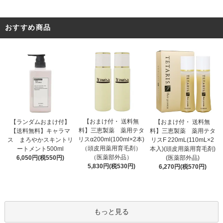
おすすめ商品
【おまけ付・ 送料無
【ランダムおまけ付】
【おまけ付・ 送料無
料】三恵製薬 薬用テタ
【送料無料】キャラマ
料】三恵製薬 薬用テタ
リスα200ml(100ml×2本)
ス まろやかスキントリ
リスF 220mL(110mL×2
（頭皮用薬用育毛剤）
ートメント500ml
本入)(頭皮用薬用育毛剤)
（医薬部外品）
6,050円(税550円)
(医薬部外品)
5,830円(税530円)
6,270円(税570円)
もっと見る