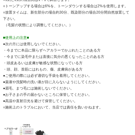
○トーンアップする場合は6%を、トーンダウンする場合は2%を使用します。
○放置タイムは、新生部分の場合約30分、既染部分の場合20分間自然放置して
下さい。
（毛髪の状態により調整してください。）
■使用上の注意■
●次の方には使用しないでください。
・今までに本品に限らずヘアカラーでかぶれたことのある方
・今までに染毛中または直後に気分の悪くなったことのある方
・頭皮あるいは皮膚が敏感な状態になっている方
・頭、顔、首筋にはれもの、傷、皮膚病がある方
●ご使用の際には必ず適切な手袋を着用してください。
●薬液や洗髪時の洗い液が目に入らないようにしてください。
●眉毛、まつ毛には施術しないでください。
●お子さまの手の届かないところに保管してください。
●高温や直射日光を避けて保管してください。
○施術上のトラブルにおいて、当店では責任を負いかねます。