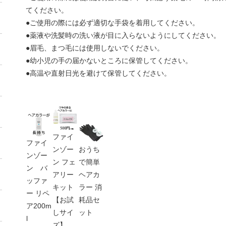
てください。
●ご使用の際には必ず適切な手袋を着用してください。
●薬液や洗髪時の洗い液が目に入らないようにしてください。
●眉毛、まつ毛には使用しないでください。
●幼小児の手の届かないところに保管してください。
●高温や直射日光を避けて保管してください。
ファイ
ファイ
ンゾー
おうち
ンゾー
ン フェ
で簡単
ン バ
アリー
ヘアカ
ッファ
キット
ラー 消
ー リペ
【お試
耗品セ
ア200m
しサイ
ット
l
ズ】