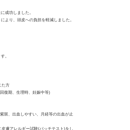
量に成功しました。
とにより、頭皮への負担を軽減しました。
ます。
じた方
回復期、生理時、妊娠中等)
、紫斑、出血しやすい、月経等の出血が止
に皮膚アレルギー試験(パッチテスト)をし