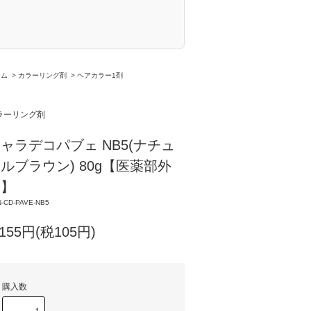
ーム
>
カラーリング剤
>
ヘアカラー1剤
ラーリング剤
ャラデコパブェ NB5(ナチュ
ルブラウン) 80g【医薬部外
品】
-CD-PAVE-NB5
,155円(税105円)
購入数