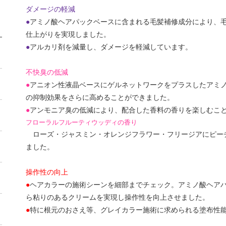
ダメージの軽減
●
アミノ酸ヘアパックベースに含まれる毛髪補修成分により、
仕上がりを実現しました。
●
アルカリ剤を減量し、ダメージを軽減しています。
不快臭の低減
●
アニオン性液晶ベースにゲルネットワークをプラスしたアミ
の抑制効果をさらに高めることができました。
●
アンモニア臭の低減により、配合した香料の香りを楽しむこ
フローラルフルーティウッディの香り
ローズ・ジャスミン・オレンジフラワー・フリージアにピー
ました。
操作性の向上
●
ヘアカラーの施術シーンを細部までチェック。アミノ酸ヘア
ら粘りのあるクリームを実現し操作性を向上させました。
●
特に根元のおさえ等、グレイカラー施術に求められる塗布性