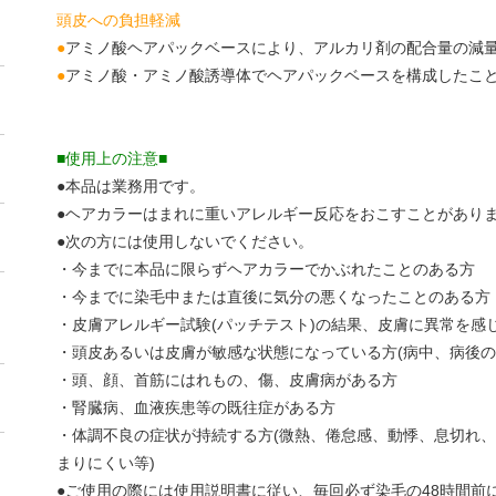
頭皮への負担軽減
●
アミノ酸ヘアパックベースにより、アルカリ剤の配合量の減
●
アミノ酸・アミノ酸誘導体でヘアパックベースを構成したこ
■使用上の注意■
●本品は業務用です。
●ヘアカラーはまれに重いアレルギー反応をおこすことがあり
●次の方には使用しないでください。
・今までに本品に限らずヘアカラーでかぶれたことのある方
・今までに染毛中または直後に気分の悪くなったことのある方
・皮膚アレルギー試験(パッチテスト)の結果、皮膚に異常を感
・頭皮あるいは皮膚が敏感な状態になっている方(病中、病後の
・頭、顔、首筋にはれもの、傷、皮膚病がある方
・腎臓病、血液疾患等の既往症がある方
・体調不良の症状が持続する方(微熱、倦怠感、動悸、息切れ
まりにくい等)
●ご使用の際には使用説明書に従い、毎回必ず染毛の48時間前