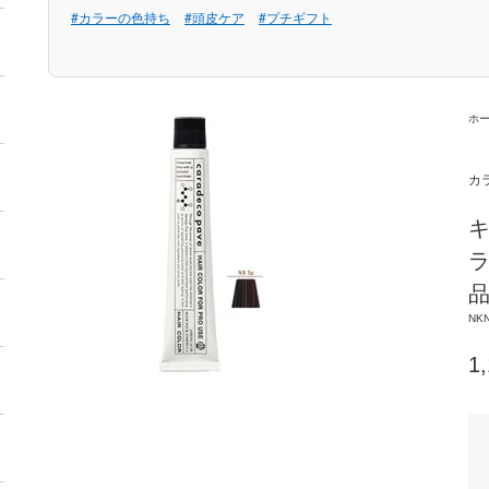
#カラーの色持ち
#頭皮ケア
#プチギフト
ホ
カ
キ
ラ
NKN
1