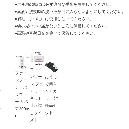
●ご使用の際には必ず適切な手袋を着用してください。
●薬液や洗髪時の洗い液が目に入らないようにしてください。
●眉毛、まつ毛には使用しないでください。
●幼小児の手の届かないところに保管してください。
●高温や直射日光を避けて保管してください。
ファイ
ファイ
ンゾー
おうち
ンゾー
ン フェ
で簡単
ン バ
アリー
ヘアカ
ッファ
キット
ラー 消
ー リペ
【お試
耗品セ
ア200m
しサイ
ット
l
ズ】