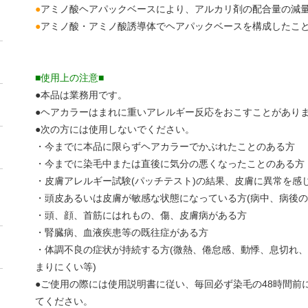
●
アミノ酸ヘアパックベースにより、アルカリ剤の配合量の減
●
アミノ酸・アミノ酸誘導体でヘアパックベースを構成したこ
■使用上の注意■
●本品は業務用です。
●ヘアカラーはまれに重いアレルギー反応をおこすことがあり
●次の方には使用しないでください。
・今までに本品に限らずヘアカラーでかぶれたことのある方
・今までに染毛中または直後に気分の悪くなったことのある方
・皮膚アレルギー試験(パッチテスト)の結果、皮膚に異常を感
・頭皮あるいは皮膚が敏感な状態になっている方(病中、病後の
・頭、顔、首筋にはれもの、傷、皮膚病がある方
・腎臓病、血液疾患等の既往症がある方
・体調不良の症状が持続する方(微熱、倦怠感、動悸、息切れ
まりにくい等)
●ご使用の際には使用説明書に従い、毎回必ず染毛の48時間前
てください。