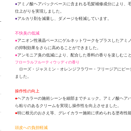
●
アミノ酸ヘアパックベースに含まれる毛髪補修成分により、
仕上がりを実現しました。
●
アルカリ剤を減量し、ダメージを軽減しています。
不快臭の低減
●
アニオン性液晶ベースにゲルネットワークをプラスしたアミ
の抑制効果をさらに高めることができました。
●
アンモニア臭の低減により、配合した香料の香りを楽しむこ
フローラルフルーティウッディの香り
ローズ・ジャスミン・オレンジフラワー・フリージアにピー
ました。
操作性の向上
●
ヘアカラーの施術シーンを細部までチェック。アミノ酸ヘア
ら粘りのあるクリームを実現し操作性を向上させました。
●
特に根元のおさえ等、グレイカラー施術に求められる塗布性
頭皮への負担軽減