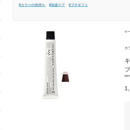
#カラーの色持ち
#頭皮ケア
#プチギフト
ホ
カ
キ
ブ
NKN
1